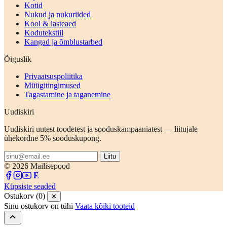
Kotid
Nukud ja nukuriided
Kool & lasteaed
Kodutekstiil
Kangad ja õmblustarbed
Õiguslik
Privaatsuspoliitika
Müügitingimused
Tagastamine ja taganemine
Uudiskiri
Uudiskiri uutest toodetest ja sooduskampaaniatest — liitujale
ühekordne 5% sooduskupong.
Liitu
© 2026 Mailisepood
Küpsiste seaded
Ostukorv (0)
✕
Sinu ostukorv on tühi
Vaata kõiki tooteid