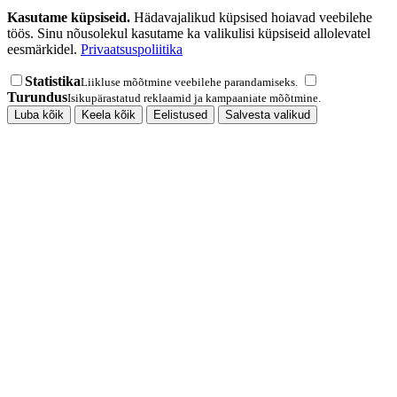
Kasutame küpsiseid.
Hädavajalikud küpsised hoiavad veebilehe
töös. Sinu nõusolekul kasutame ka valikulisi küpsiseid allolevatel
eesmärkidel.
Privaatsuspoliitika
Statistika
Liikluse mõõtmine veebilehe parandamiseks.
Turundus
Isikupärastatud reklaamid ja kampaaniate mõõtmine.
Luba kõik
Keela kõik
Eelistused
Salvesta valikud