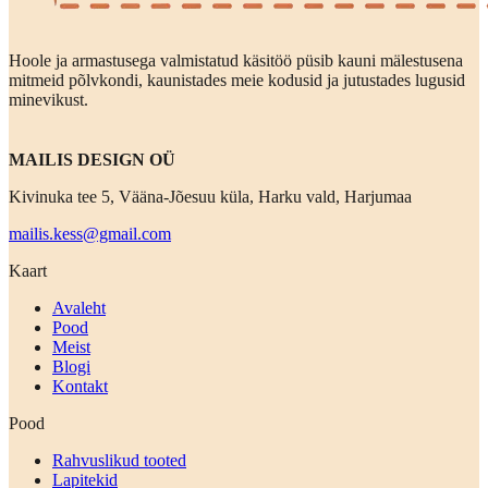
Hoole ja armastusega valmistatud käsitöö püsib kauni mälestusena
mitmeid põlvkondi, kaunistades meie kodusid ja jutustades lugusid
minevikust.
MAILIS DESIGN OÜ
Kivinuka tee 5, Vääna-Jõesuu küla, Harku vald, Harjumaa
mailis.kess@gmail.com
Kaart
Avaleht
Pood
Meist
Blogi
Kontakt
Pood
Rahvuslikud tooted
Lapitekid