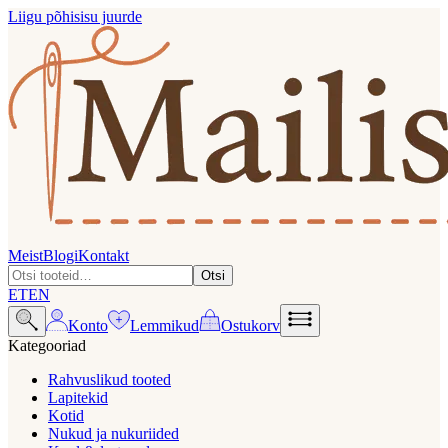
Liigu põhisisu juurde
Meist
Blogi
Kontakt
Otsi
ET
EN
Konto
Lemmikud
Ostukorv
Kategooriad
Rahvuslikud tooted
Lapitekid
Kotid
Nukud ja nukuriided