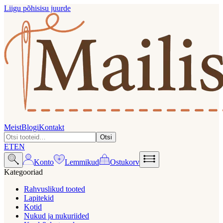
Liigu põhisisu juurde
Meist
Blogi
Kontakt
Otsi
ET
EN
Konto
Lemmikud
Ostukorv
Kategooriad
Rahvuslikud tooted
Lapitekid
Kotid
Nukud ja nukuriided