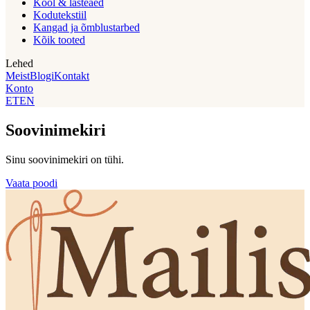
Kool & lasteaed
Kodutekstiil
Kangad ja õmblustarbed
Kõik tooted
Lehed
Meist
Blogi
Kontakt
Konto
ET
EN
Soovinimekiri
Sinu soovinimekiri on tühi.
Vaata poodi