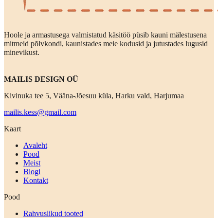
Hoole ja armastusega valmistatud käsitöö püsib kauni mälestusena
mitmeid põlvkondi, kaunistades meie kodusid ja jutustades lugusid
minevikust.
MAILIS DESIGN OÜ
Kivinuka tee 5, Vääna-Jõesuu küla, Harku vald, Harjumaa
mailis.kess@gmail.com
Kaart
Avaleht
Pood
Meist
Blogi
Kontakt
Pood
Rahvuslikud tooted