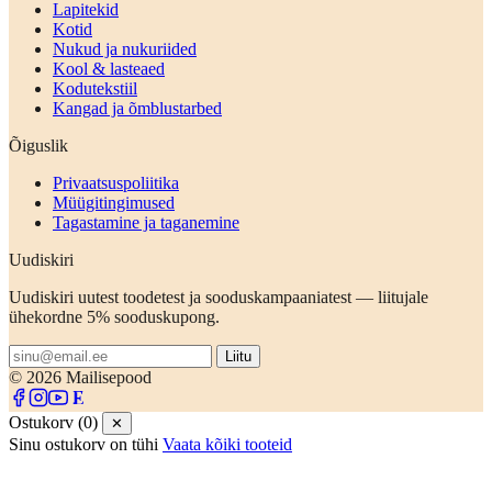
Lapitekid
Kotid
Nukud ja nukuriided
Kool & lasteaed
Kodutekstiil
Kangad ja õmblustarbed
Õiguslik
Privaatsuspoliitika
Müügitingimused
Tagastamine ja taganemine
Uudiskiri
Uudiskiri uutest toodetest ja sooduskampaaniatest — liitujale
ühekordne 5% sooduskupong.
Liitu
© 2026 Mailisepood
Ostukorv (0)
✕
Sinu ostukorv on tühi
Vaata kõiki tooteid