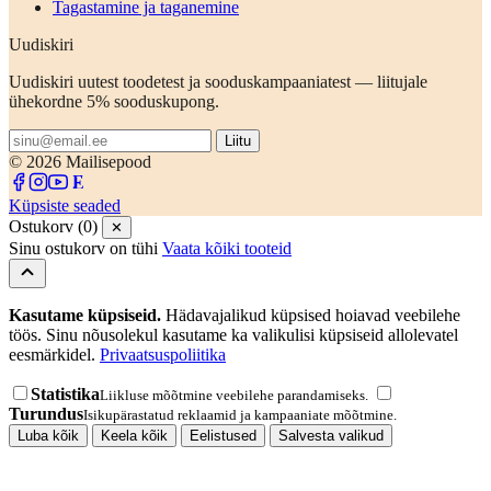
Tagastamine ja taganemine
Uudiskiri
Uudiskiri uutest toodetest ja sooduskampaaniatest — liitujale
ühekordne 5% sooduskupong.
Liitu
© 2026 Mailisepood
Küpsiste seaded
Ostukorv (0)
✕
Sinu ostukorv on tühi
Vaata kõiki tooteid
Kasutame küpsiseid.
Hädavajalikud küpsised hoiavad veebilehe
töös. Sinu nõusolekul kasutame ka valikulisi küpsiseid allolevatel
eesmärkidel.
Privaatsuspoliitika
Statistika
Liikluse mõõtmine veebilehe parandamiseks.
Turundus
Isikupärastatud reklaamid ja kampaaniate mõõtmine.
Luba kõik
Keela kõik
Eelistused
Salvesta valikud