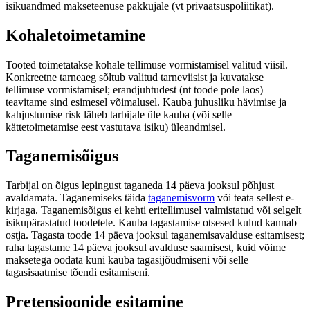
isikuandmed makseteenuse pakkujale (vt privaatsuspoliitikat).
Kohaletoimetamine
Tooted toimetatakse kohale tellimuse vormistamisel valitud viisil.
Konkreetne tarneaeg sõltub valitud tarneviisist ja kuvatakse
tellimuse vormistamisel; erandjuhtudest (nt toode pole laos)
teavitame sind esimesel võimalusel. Kauba juhusliku hävimise ja
kahjustumise risk läheb tarbijale üle kauba (või selle
kättetoimetamise eest vastutava isiku) üleandmisel.
Taganemisõigus
Tarbijal on õigus lepingust taganeda 14 päeva jooksul põhjust
avaldamata. Taganemiseks täida
taganemisvorm
või teata sellest e-
kirjaga. Taganemisõigus ei kehti eritellimusel valmistatud või selgelt
isikupärastatud toodetele. Kauba tagastamise otsesed kulud kannab
ostja. Tagasta toode 14 päeva jooksul taganemisavalduse esitamisest;
raha tagastame 14 päeva jooksul avalduse saamisest, kuid võime
maksetega oodata kuni kauba tagasijõudmiseni või selle
tagasisaatmise tõendi esitamiseni.
Pretensioonide esitamine