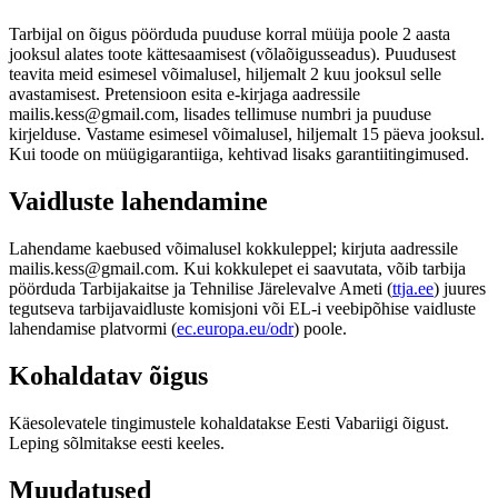
Tarbijal on õigus pöörduda puuduse korral müüja poole 2 aasta
jooksul alates toote kättesaamisest (võlaõigusseadus). Puudusest
teavita meid esimesel võimalusel, hiljemalt 2 kuu jooksul selle
avastamisest. Pretensioon esita e-kirjaga aadressile
mailis.kess@gmail.com
, lisades tellimuse numbri ja puuduse
kirjelduse. Vastame esimesel võimalusel, hiljemalt 15 päeva jooksul.
Kui toode on müügigarantiiga, kehtivad lisaks garantiitingimused.
Vaidluste lahendamine
Lahendame kaebused võimalusel kokkuleppel; kirjuta aadressile
mailis.kess@gmail.com
. Kui kokkulepet ei saavutata, võib tarbija
pöörduda Tarbijakaitse ja Tehnilise Järelevalve Ameti (
ttja.ee
) juures
tegutseva tarbijavaidluste komisjoni või EL-i veebipõhise vaidluste
lahendamise platvormi (
ec.europa.eu/odr
) poole.
Kohaldatav õigus
Käesolevatele tingimustele kohaldatakse Eesti Vabariigi õigust.
Leping sõlmitakse eesti keeles.
Muudatused