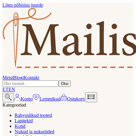
Liigu põhisisu juurde
Meist
Blogi
Kontakt
Otsi
ET
EN
Konto
Lemmikud
Ostukorv
Kategooriad
Rahvuslikud tooted
Lapitekid
Kotid
Nukud ja nukuriided