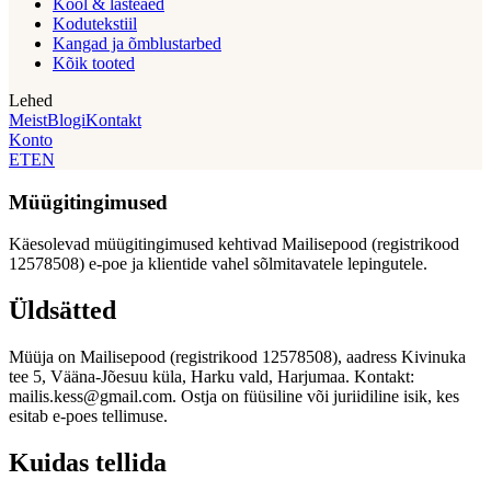
Kool & lasteaed
Kodutekstiil
Kangad ja õmblustarbed
Kõik tooted
Lehed
Meist
Blogi
Kontakt
Konto
ET
EN
Müügitingimused
Käesolevad müügitingimused kehtivad Mailisepood (registrikood
12578508) e-poe ja klientide vahel sõlmitavatele lepingutele.
Üldsätted
Müüja on Mailisepood (registrikood 12578508), aadress Kivinuka
tee 5, Vääna-Jõesuu küla, Harku vald, Harjumaa. Kontakt:
mailis.kess@gmail.com
. Ostja on füüsiline või juriidiline isik, kes
esitab e-poes tellimuse.
Kuidas tellida