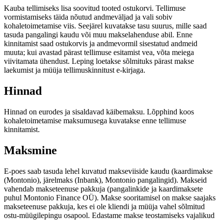
Kauba tellimiseks lisa soovitud tooted ostukorvi. Tellimuse
vormistamiseks täida nõutud andmeväljad ja vali sobiv
kohaletoimetamise viis. Seejärel kuvatakse tasu suurus, mille saad
tasuda pangalingi kaudu või muu makselahenduse abil. Enne
kinnitamist saad ostukorvis ja andmevormil sisestatud andmeid
muuta; kui avastad pärast tellimuse esitamist vea, võta meiega
viivitamata ühendust. Leping loetakse sõlmituks pärast makse
laekumist ja müüja tellimuskinnitust e-kirjaga.
Hinnad
Hinnad on eurodes ja sisaldavad käibemaksu. Lõpphind koos
kohaletoimetamise maksumusega kuvatakse enne tellimuse
kinnitamist.
Maksmine
E-poes saab tasuda lehel kuvatud makseviiside kaudu (kaardimakse
(Montonio), järelmaks (Inbank), Montonio pangalingid). Makseid
vahendab makseteenuse pakkuja (pangalinkide ja kaardimaksete
puhul Montonio Finance OÜ). Makse sooritamisel on makse saajaks
makseteenuse pakkuja, kes ei ole kliendi ja müüja vahel sõlmitud
ostu-müügilepingu osapool. Edastame makse teostamiseks vajalikud