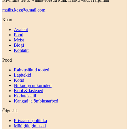
Kivinuka tee 5, Vääna-Jõesuu küla, Harku vald, Harjumaa
mailis.kess@gmail.com
Kaart
Avaleht
Pood
Meist
Blogi
Kontakt
Pood
Rahvuslikud tooted
Lapitekid
Kotid
Nukud ja nukuriided
Kool & lasteaed
Kodutekstiil
Kangad ja õmblustarbed
Õiguslik
Privaatsuspoliitika
Müügitingimused