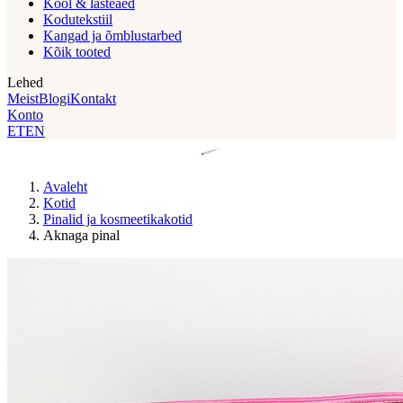
Kool & lasteaed
Kodutekstiil
Kangad ja õmblustarbed
Kõik tooted
Lehed
Meist
Blogi
Kontakt
Konto
ET
EN
Avaleht
Kotid
Pinalid ja kosmeetikakotid
Aknaga pinal