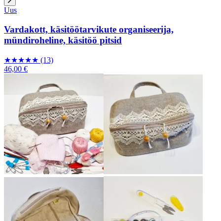
Uus
Vardakott, käsitöötarvikute organiseerija,
mündiroheline, käsitöö pitsid
★
★
★
★
★
(13)
46,00 €