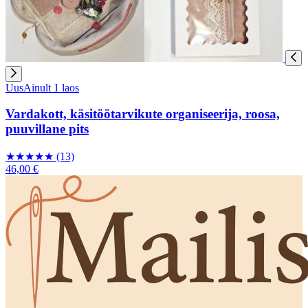
Uus
Ainult 1 laos
Vardakott, käsitöötarvikute organiseerija, roosa,
puuvillane pits
★
★
★
★
★
(13)
46,00 €