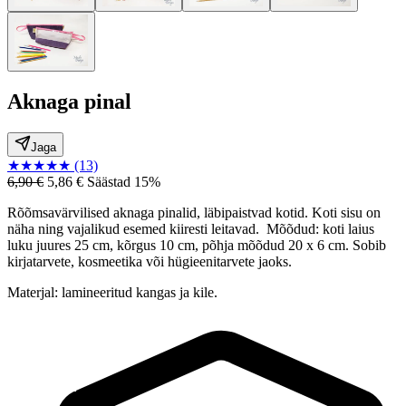
Aknaga pinal
Jaga
★
★
★
★
★
(13)
6,90 €
5,86 €
Säästad 15%
Rõõmsavärvilised aknaga pinalid, läbipaistvad kotid. Koti sisu on
näha ning vajalikud esemed kiiresti leitavad. Mõõdud: koti laius
luku juures 25 cm, kõrgus 10 cm, põhja mõõdud 20 x 6 cm. Sobib
kirjatarvete, kosmeetika või hügieenitarvete jaoks.
Materjal: lamineeritud kangas ja kile.