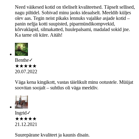
Need väikesed kotid on tõeliselt kvaliteetsed. Täpselt sellised,
nagu piltidel. Sobivad minu jaoks ideaalselt. Meeldib küljes
olev aas. Tegin neist pikaks lennuks vajalike asjade kotid –
panin neljja kotti suupisted, piparmündikompvekid,
kõrvaklapid, silmakatted, huulepalsami, madalad sokid jne.
Ka tarne oli kiire. Aitäh!
Benthe
✓
★
★
★
★
★
20.07.2022
Väga kena kingikott, vastas täielikult minu ootustele. Müüjat
soovitan soojalt – suhtlus oli väga meeldiv.
Ingrid
✓
★
★
★
★
★
21.12.2021
Suurepärane kvaliteet ja kaunis disain.