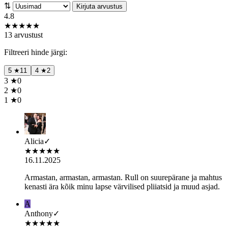
⇅
Kirjuta arvustus
4.8
★
★
★
★
★
13 arvustust
Filtreeri hinde järgi:
5
★
11
4
★
2
3
★
0
2
★
0
1
★
0
Alicia
✓
★
★
★
★
★
16.11.2025
Armastan, armastan, armastan. Rull on suurepärane ja mahtus
kenasti ära kõik minu lapse värvilised pliiatsid ja muud asjad.
A
Anthony
✓
★
★
★
★
★