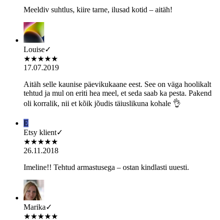
Meeldiv suhtlus, kiire tarne, ilusad kotid – aitäh!
Louise
✓
★
★
★
★
★
17.07.2019
Aitäh selle kaunise päevikukaane eest. See on väga hoolikalt
tehtud ja mul on eriti hea meel, et seda saab ka pesta. Pakend
oli korralik, nii et kõik jõudis täiuslikuna kohale 👌
E
Etsy klient
✓
★
★
★
★
★
26.11.2018
Imeline!! Tehtud armastusega – ostan kindlasti uuesti.
Marika
✓
★
★
★
★
★