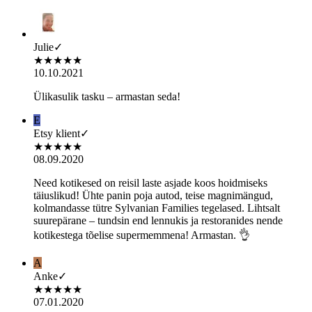
Julie
✓
★
★
★
★
★
10.10.2021
Ülikasulik tasku – armastan seda!
E
Etsy klient
✓
★
★
★
★
★
08.09.2020
Need kotikesed on reisil laste asjade koos hoidmiseks
täiuslikud! Ühte panin poja autod, teise magnimängud,
kolmandasse tütre Sylvanian Families tegelased. Lihtsalt
suurepärane – tundsin end lennukis ja restoranides nende
kotikestega tõelise supermemmena! Armastan. 👌
A
Anke
✓
★
★
★
★
★
07.01.2020