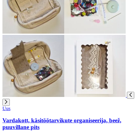
Uus
Vardakott, käsitöötarvikute organiseerija, beež,
puuvillane pits