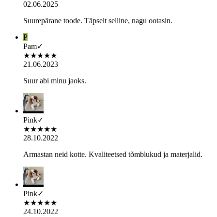
02.06.2025
Suurepärane toode. Täpselt selline, nagu ootasin.
P
Pam
✓
★
★
★
★
★
21.06.2023
Suur abi minu jaoks.
Pink
✓
★
★
★
★
★
28.10.2022
Armastan neid kotte. Kvaliteetsed tõmblukud ja materjalid.
Pink
✓
★
★
★
★
★
24.10.2022