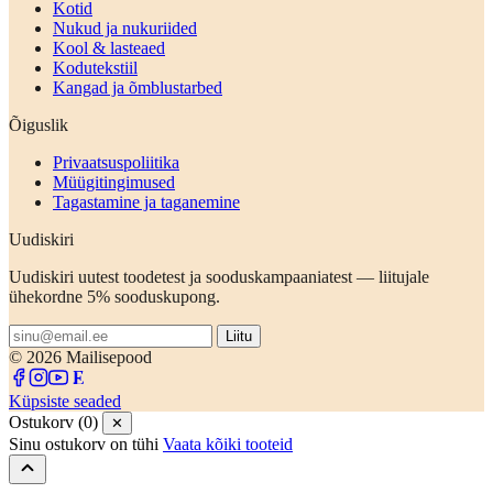
Kotid
Nukud ja nukuriided
Kool & lasteaed
Kodutekstiil
Kangad ja õmblustarbed
Õiguslik
Privaatsuspoliitika
Müügitingimused
Tagastamine ja taganemine
Uudiskiri
Uudiskiri uutest toodetest ja sooduskampaaniatest — liitujale
ühekordne 5% sooduskupong.
Liitu
© 2026 Mailisepood
Küpsiste seaded
Ostukorv (0)
✕
Sinu ostukorv on tühi
Vaata kõiki tooteid