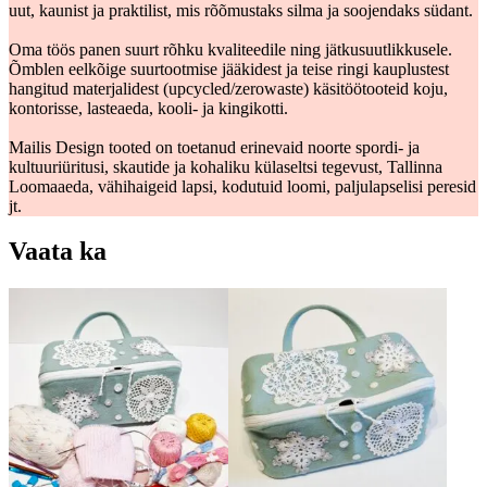
uut, kaunist ja praktilist, mis rõõmustaks silma ja soojendaks südant.
Oma töös panen suurt rõhku kvaliteedile ning jätkusuutlikkusele.
Õmblen eelkõige suurtootmise jääkidest ja teise ringi kauplustest
hangitud materjalidest (upcycled/zerowaste) käsitöötooteid koju,
kontorisse, lasteaeda, kooli- ja kingikotti.
Mailis Design tooted on toetanud erinevaid noorte spordi- ja
kultuuriüritusi, skautide ja kohaliku külaseltsi tegevust, Tallinna
Loomaaeda, vähihaigeid lapsi, kodutuid loomi, paljulapselisi peresid
jt.
Vaata ka