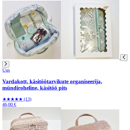
Uus
Vardakott, käsitöötarvikute organiseerija,
mündiroheline, käsitöö pits
★
★
★
★
★
(13)
46,00 €