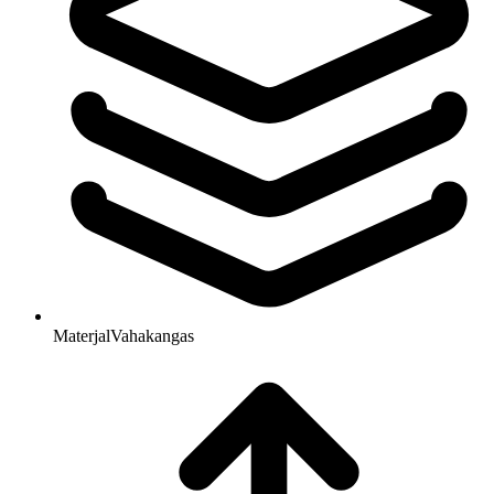
Materjal
Vahakangas