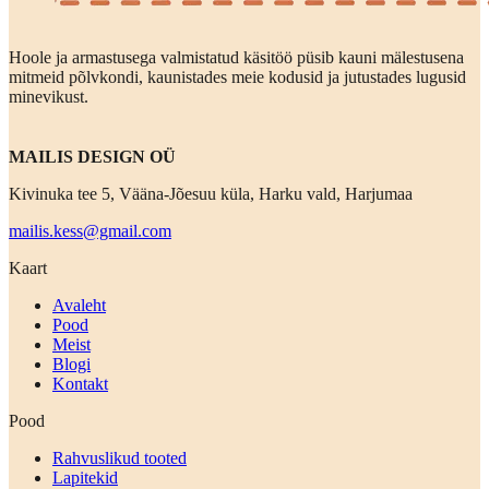
Hoole ja armastusega valmistatud käsitöö püsib kauni mälestusena
mitmeid põlvkondi, kaunistades meie kodusid ja jutustades lugusid
minevikust.
MAILIS DESIGN OÜ
Kivinuka tee 5, Vääna-Jõesuu küla, Harku vald, Harjumaa
mailis.kess@gmail.com
Kaart
Avaleht
Pood
Meist
Blogi
Kontakt
Pood
Rahvuslikud tooted
Lapitekid