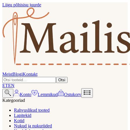
Liigu põhisisu juurde
Meist
Blogi
Kontakt
Otsi
ET
EN
Konto
Lemmikud
Ostukorv
Kategooriad
Rahvuslikud tooted
Lapitekid
Kotid
Nukud ja nukuriided