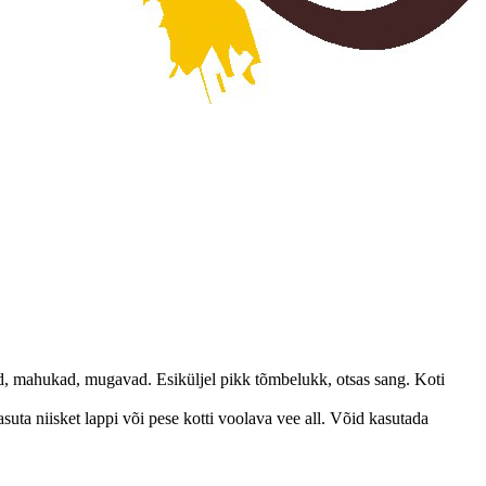
ged, mahukad, mugavad. Esiküljel pikk tõmbelukk, otsas sang. Koti
asuta niisket lappi või pese kotti voolava vee all. Võid kasutada