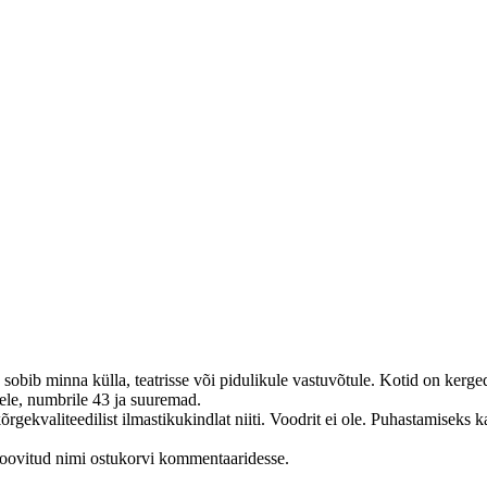
 sobib minna külla, teatrisse või pidulikule vastuvõtule. Kotid on ker
ele, numbrile 43 ja suuremad.
gekvaliteedilist ilmastikukindlat niiti. Voodrit ei ole. Puhastamiseks k
a soovitud nimi ostukorvi kommentaaridesse.