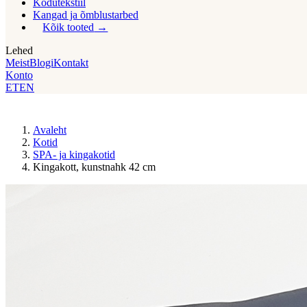
Kodutekstiil
Kangad ja õmblustarbed
Kõik tooted
Lehed
Meist
Blogi
Kontakt
Konto
ET
EN
Avaleht
Kotid
SPA- ja kingakotid
Kingakott, kunstnahk 42 cm