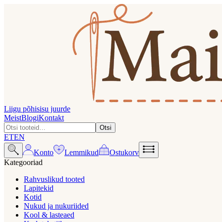
Liigu põhisisu juurde
Meist
Blogi
Kontakt
Otsi
ET
EN
Konto
Lemmikud
Ostukorv
Kategooriad
Rahvuslikud tooted
Lapitekid
Kotid
Nukud ja nukuriided
Kool & lasteaed