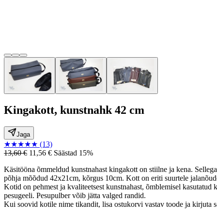
Kingakott, kunstnahk 42 cm
Jaga
★
★
★
★
★
(13)
13,60 €
11,56 €
Säästad 15%
Käsitööna õmmeldud kunstnahast kingakott on stiilne ja kena. Sellega
põhja mõõdud 42x21cm, kõrgus 10cm. Kott on eriti suurtele jalanõud
Kotid on pehmest ja kvaliteetsest kunstnahast, õmblemisel kasutatud kõr
pesugeeli. Pesupulber võib jätta valged randid.
Kui soovid kotile nime tikandit, lisa ostukorvi vastav toode ja kirjut