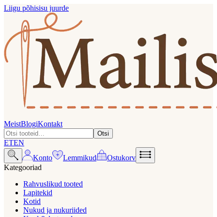
Liigu põhisisu juurde
Meist
Blogi
Kontakt
Otsi
ET
EN
Konto
Lemmikud
Ostukorv
Kategooriad
Rahvuslikud tooted
Lapitekid
Kotid
Nukud ja nukuriided