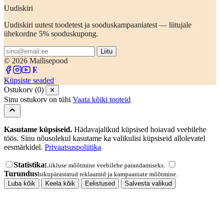
Uudiskiri
Uudiskiri uutest toodetest ja sooduskampaaniatest — liitujale
ühekordne 5% sooduskupong.
Liitu
© 2026 Mailisepood
Küpsiste seaded
Ostukorv (0)
✕
Sinu ostukorv on tühi
Vaata kõiki tooteid
Kasutame küpsiseid.
Hädavajalikud küpsised hoiavad veebilehe
töös. Sinu nõusolekul kasutame ka valikulisi küpsiseid allolevatel
eesmärkidel.
Privaatsuspoliitika
Statistika
Liikluse mõõtmine veebilehe parandamiseks.
Turundus
Isikupärastatud reklaamid ja kampaaniate mõõtmine.
Luba kõik
Keela kõik
Eelistused
Salvesta valikud