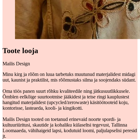
Toote looja
Mailis Design
Minu kirg ja rõõm on luua tarbetuks muutunud materjalidest midagi
uut, kaunist ja praktilist, mis rõõmustaks silma ja soojendaks südant.
Oma töös panen suurt rõhku kvaliteedile ning jätkusuutlikkusele.
Õmblen eelkõige suurtootmise jääkidest ja teise ringi kauplustest
hangitud materjalidest (upcycled/zerowaste) käsitöötooteid koju,
kontorisse, lasteaeda, kooli- ja kingikotti.
Mailis Design tooted on toetanud erinevaid noorte spordi- ja
kultuuriüritusi, skautide ja kohaliku külaseltsi tegevust, Tallinna
Loomaaeda, vähihaigeid lapsi, kodutuid loomi, paljulapselisi peresid
jt.