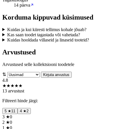
14 päeva
Korduma kippuvad küsimused
Kuidas ja kui kiiresti tellimus kohale jõuab?
Kas saan toodet tagastada või vahetada?
Kuidas hooldada villaseid ja linaseid tooteid?
Arvustused
Arvustused selle kollektsiooni toodetele
⇅
Kirjuta arvustus
4.8
★
★
★
★
★
13 arvustust
Filtreeri hinde järgi:
5
★
11
4
★
2
3
★
0
2
★
0
1
★
0