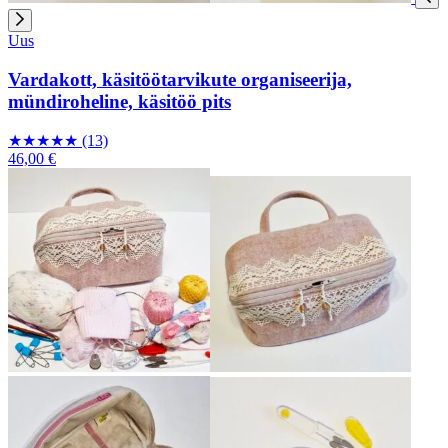
Uus
Vardakott, käsitöötarvikute organiseerija,
mündiroheline, käsitöö pits
★
★
★
★
★
(13)
46,00 €