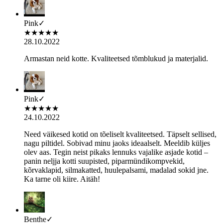
Pink
✓
★
★
★
★
★
28.10.2022
Armastan neid kotte. Kvaliteetsed tõmblukud ja materjalid.
Pink
✓
★
★
★
★
★
24.10.2022
Need väikesed kotid on tõeliselt kvaliteetsed. Täpselt sellised,
nagu piltidel. Sobivad minu jaoks ideaalselt. Meeldib küljes
olev aas. Tegin neist pikaks lennuks vajalike asjade kotid –
panin neljja kotti suupisted, piparmündikompvekid,
kõrvaklapid, silmakatted, huulepalsami, madalad sokid jne.
Ka tarne oli kiire. Aitäh!
Benthe
✓