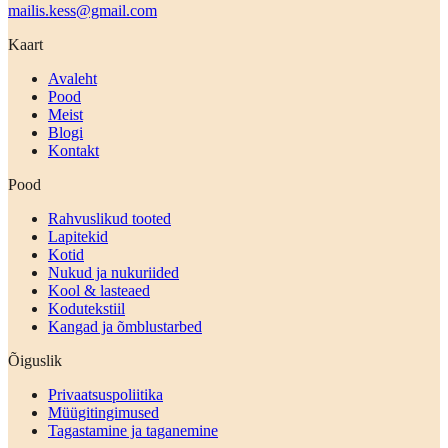
mailis.kess@gmail.com
Kaart
Avaleht
Pood
Meist
Blogi
Kontakt
Pood
Rahvuslikud tooted
Lapitekid
Kotid
Nukud ja nukuriided
Kool & lasteaed
Kodutekstiil
Kangad ja õmblustarbed
Õiguslik
Privaatsuspoliitika
Müügitingimused
Tagastamine ja taganemine