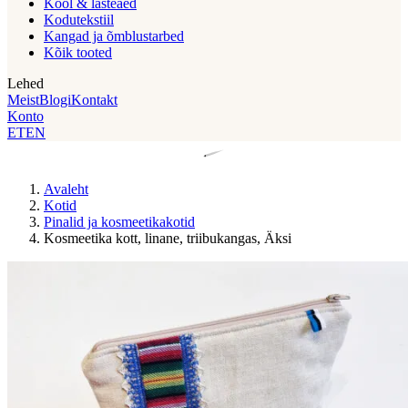
Kool & lasteaed
Kodutekstiil
Kangad ja õmblustarbed
Kõik tooted
Lehed
Meist
Blogi
Kontakt
Konto
ET
EN
Avaleht
Kotid
Pinalid ja kosmeetikakotid
Kosmeetika kott, linane, triibukangas, Äksi