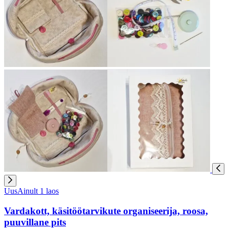
Uus
Ainult 1 laos
Vardakott, käsitöötarvikute organiseerija, roosa,
puuvillane pits