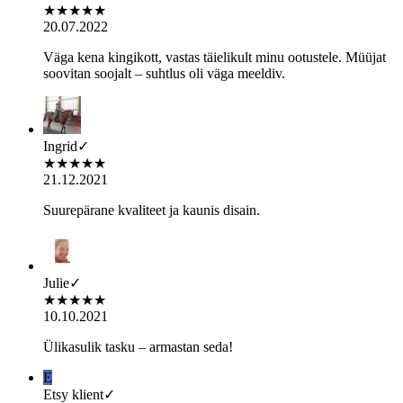
★
★
★
★
★
20.07.2022
Väga kena kingikott, vastas täielikult minu ootustele. Müüjat
soovitan soojalt – suhtlus oli väga meeldiv.
Ingrid
✓
★
★
★
★
★
21.12.2021
Suurepärane kvaliteet ja kaunis disain.
Julie
✓
★
★
★
★
★
10.10.2021
Ülikasulik tasku – armastan seda!
E
Etsy klient
✓