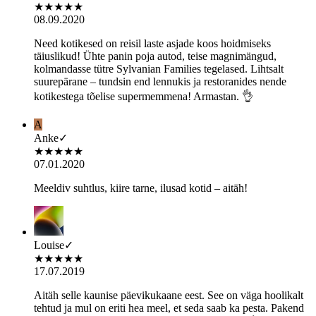
★
★
★
★
★
08.09.2020
Need kotikesed on reisil laste asjade koos hoidmiseks
täiuslikud! Ühte panin poja autod, teise magnimängud,
kolmandasse tütre Sylvanian Families tegelased. Lihtsalt
suurepärane – tundsin end lennukis ja restoranides nende
kotikestega tõelise supermemmena! Armastan. 👌
A
Anke
✓
★
★
★
★
★
07.01.2020
Meeldiv suhtlus, kiire tarne, ilusad kotid – aitäh!
Louise
✓
★
★
★
★
★
17.07.2019
Aitäh selle kaunise päevikukaane eest. See on väga hoolikalt
tehtud ja mul on eriti hea meel, et seda saab ka pesta. Pakend