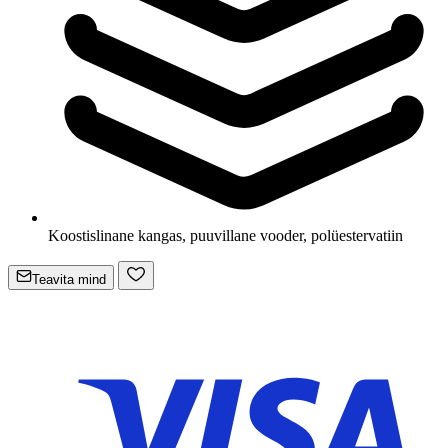
Koostis
linane kangas, puuvillane vooder, polüestervatiin
Teavita mind