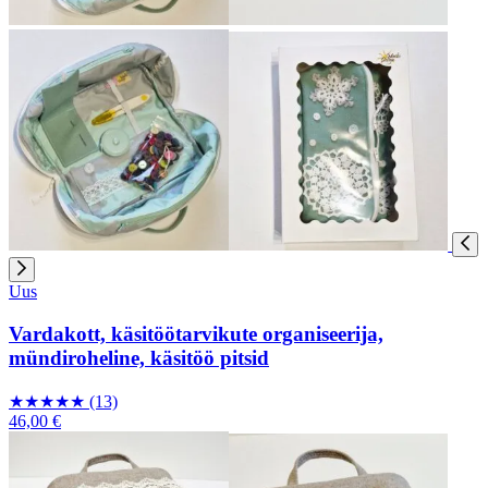
Uus
Vardakott, käsitöötarvikute organiseerija,
mündiroheline, käsitöö pitsid
★
★
★
★
★
(13)
46,00 €