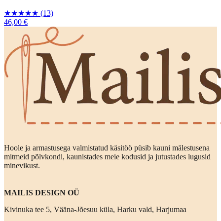
★
★
★
★
★
(13)
46,00 €
Hoole ja armastusega valmistatud käsitöö püsib kauni mälestusena
mitmeid põlvkondi, kaunistades meie kodusid ja jutustades lugusid
minevikust.
MAILIS DESIGN OÜ
Kivinuka tee 5, Vääna-Jõesuu küla, Harku vald, Harjumaa