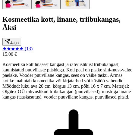
Kosmeetika kott, linane, triibukangas,
Äksi
Jaga
★
★
★
★
★
(13)
15,00 €
Kosmeetika kott linasest kangast ja rahvuslikust triibukangast,
kaunistatud puuvillaste pitsidega. Koti peal on pisike sini-must-valge
paelake. Vooder puuvillane kangas, sees on väike tasku. Armas
kotike mahutab kosmeetika või kirjatarbed või käsitöö vahendid.
Mõõdud: luku ava 20 cm, kõrgus 13 cm, põhi 16 x 7 cm. Materjal:
Olgitex OÜ rahvuslikud triibukangad (puuvillased), mustriga linane
kangas (taaskasutus), vooder puuvillane kangas, puuvillased pitsid.