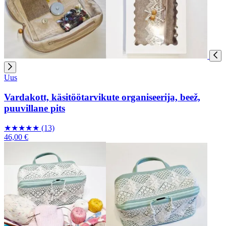
Uus
Vardakott, käsitöötarvikute organiseerija, beež,
puuvillane pits
★
★
★
★
★
(13)
46,00 €