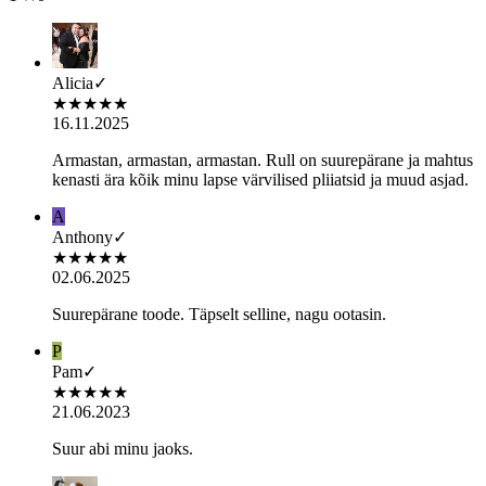
Alicia
✓
★
★
★
★
★
16.11.2025
Armastan, armastan, armastan. Rull on suurepärane ja mahtus
kenasti ära kõik minu lapse värvilised pliiatsid ja muud asjad.
A
Anthony
✓
★
★
★
★
★
02.06.2025
Suurepärane toode. Täpselt selline, nagu ootasin.
P
Pam
✓
★
★
★
★
★
21.06.2023
Suur abi minu jaoks.