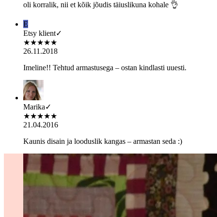
oli korralik, nii et kõik jõudis täiuslikuna kohale 👌
E
Etsy klient
✓
★
★
★
★
★
26.11.2018
Imeline!! Tehtud armastusega – ostan kindlasti uuesti.
Marika
✓
★
★
★
★
★
21.04.2016
Kaunis disain ja looduslik kangas – armastan seda :)