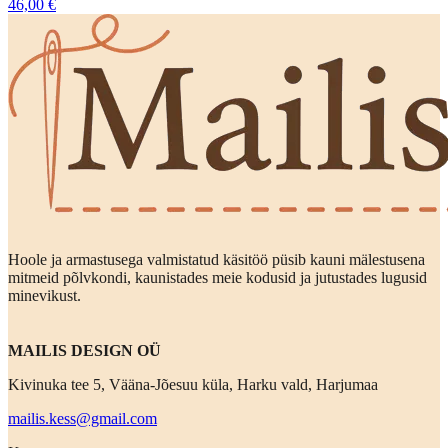
46,00 €
Hoole ja armastusega valmistatud käsitöö püsib kauni mälestusena
mitmeid põlvkondi, kaunistades meie kodusid ja jutustades lugusid
minevikust.
MAILIS DESIGN OÜ
Kivinuka tee 5, Vääna-Jõesuu küla, Harku vald, Harjumaa
mailis.kess@gmail.com