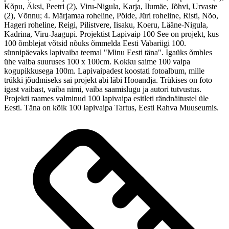
Kõpu, Äksi, Peetri (2), Viru-Nigula, Karja, Ilumäe, Jõhvi, Urvaste
(2), Võnnu; 4. Märjamaa roheline, Pöide, Jüri roheline, Risti, Nõo,
Hageri roheline, Reigi, Pilistvere, Iisaku, Koeru, Lääne-Nigula,
Kadrina, Viru-Jaagupi. Projektist Lapivaip 100 See on projekt, kus
100 õmblejat võtsid nõuks õmmelda Eesti Vabariigi 100.
sünnipäevaks lapivaiba teemal "Minu Eesti täna". Igaüks õmbles
ühe vaiba suuruses 100 x 100cm. Kokku saime 100 vaipa
kogupikkusega 100m. Lapivaipadest koostati fotoalbum, mille
trükki jõudmiseks sai projekt abi läbi Hooandja. Trükises on foto
igast vaibast, vaiba nimi, vaiba saamislugu ja autori tutvustus.
Projekti raames valminud 100 lapivaipa esitleti rändnäitustel üle
Eesti. Täna on kõik 100 lapivaipa Tartus, Eesti Rahva Muuseumis.