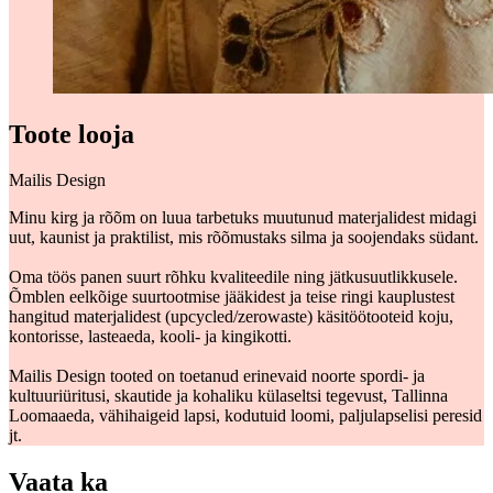
Toote looja
Mailis Design
Minu kirg ja rõõm on luua tarbetuks muutunud materjalidest midagi
uut, kaunist ja praktilist, mis rõõmustaks silma ja soojendaks südant.
Oma töös panen suurt rõhku kvaliteedile ning jätkusuutlikkusele.
Õmblen eelkõige suurtootmise jääkidest ja teise ringi kauplustest
hangitud materjalidest (upcycled/zerowaste) käsitöötooteid koju,
kontorisse, lasteaeda, kooli- ja kingikotti.
Mailis Design tooted on toetanud erinevaid noorte spordi- ja
kultuuriüritusi, skautide ja kohaliku külaseltsi tegevust, Tallinna
Loomaaeda, vähihaigeid lapsi, kodutuid loomi, paljulapselisi peresid
jt.
Vaata ka