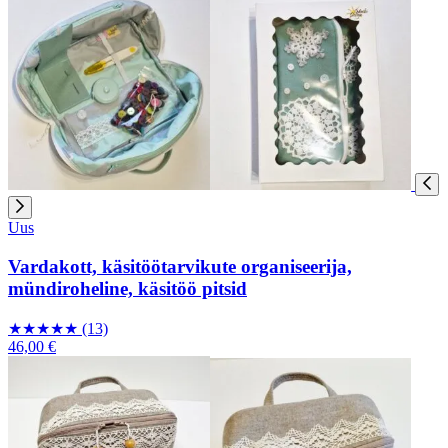
Uus
Vardakott, käsitöötarvikute organiseerija,
mündiroheline, käsitöö pitsid
★
★
★
★
★
(13)
46,00 €