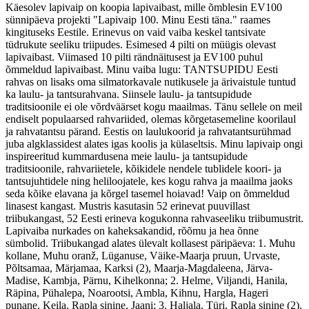
Käesolev lapivaip on koopia lapivaibast, mille õmblesin EV100
sünnipäeva projekti "Lapivaip 100. Minu Eesti täna." raames
kingituseks Eestile. Erinevus on vaid vaiba keskel tantsivate
tüdrukute seeliku triipudes. Esimesed 4 pilti on müügis olevast
lapivaibast. Viimased 10 pilti rändnäitusest ja EV100 puhul
õmmeldud lapivaibast. Minu vaiba lugu: TANTSUPIDU Eesti
rahvas on lisaks oma silmatorkavale nutikusele ja ärivaistule tuntud
ka laulu- ja tantsurahvana. Siinsele laulu- ja tantsupidude
traditsioonile ei ole võrdväärset kogu maailmas. Tänu sellele on meil
endiselt populaarsed rahvariided, olemas kõrgetasemeline koorilaul
ja rahvatantsu pärand. Eestis on laulukoorid ja rahvatantsurühmad
juba algklassidest alates igas koolis ja külaseltsis. Minu lapivaip ongi
inspireeritud kummardusena meie laulu- ja tantsupidude
traditsioonile, rahvariietele, kõikidele nendele tublidele koori- ja
tantsujuhtidele ning heliloojatele, kes kogu rahva ja maailma jaoks
seda kõike elavana ja kõrgel tasemel hoiavad! Vaip on õmmeldud
linasest kangast. Mustris kasutasin 52 erinevat puuvillast
triibukangast, 52 Eesti erineva kogukonna rahvaseeliku triibumustrit.
Lapivaiba nurkades on kaheksakandid, rõõmu ja hea õnne
sümbolid. Triibukangad alates ülevalt kollasest päripäeva: 1. Muhu
kollane, Muhu oranž, Lüganuse, Väike-Maarja pruun, Urvaste,
Põltsamaa, Märjamaa, Karksi (2), Maarja-Magdaleena, Järva-
Madise, Kambja, Pärnu, Kihelkonna; 2. Helme, Viljandi, Hanila,
Räpina, Pühalepa, Noarootsi, Ambla, Kihnu, Hargla, Hageri
punane, Keila, Rapla sinine, Jaani; 3. Haljala, Türi, Rapla sinine (2),