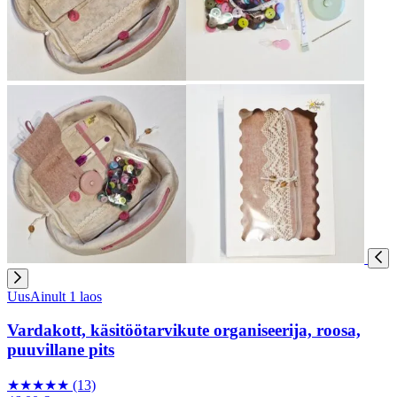
Uus
Ainult 1 laos
Vardakott, käsitöötarvikute organiseerija, roosa,
puuvillane pits
★
★
★
★
★
(13)