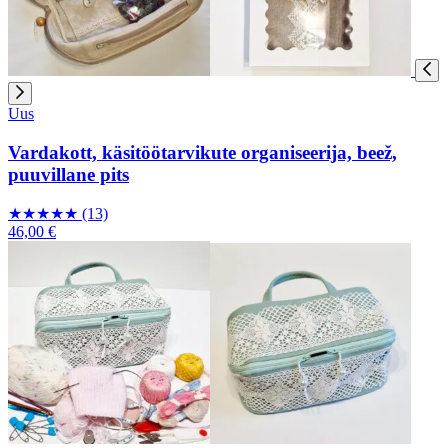
Uus
Vardakott, käsitöötarvikute organiseerija, beež,
puuvillane pits
★
★
★
★
★
(13)
46,00 €