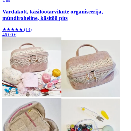
Uus
Vardakott, käsitöötarvikute organiseerija,
mündiroheline, käsitöö pits
★
★
★
★
★
(13)
46,00 €