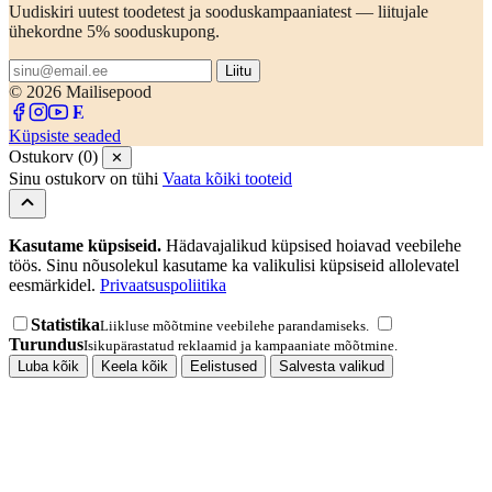
Uudiskiri uutest toodetest ja sooduskampaaniatest — liitujale
ühekordne 5% sooduskupong.
Liitu
© 2026 Mailisepood
Küpsiste seaded
Ostukorv (0)
✕
Sinu ostukorv on tühi
Vaata kõiki tooteid
Kasutame küpsiseid.
Hädavajalikud küpsised hoiavad veebilehe
töös. Sinu nõusolekul kasutame ka valikulisi küpsiseid allolevatel
eesmärkidel.
Privaatsuspoliitika
Statistika
Liikluse mõõtmine veebilehe parandamiseks.
Turundus
Isikupärastatud reklaamid ja kampaaniate mõõtmine.
Luba kõik
Keela kõik
Eelistused
Salvesta valikud