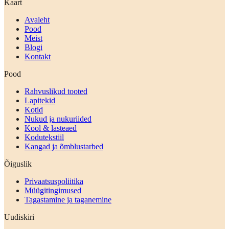
Kaart
Avaleht
Pood
Meist
Blogi
Kontakt
Pood
Rahvuslikud tooted
Lapitekid
Kotid
Nukud ja nukuriided
Kool & lasteaed
Kodutekstiil
Kangad ja õmblustarbed
Õiguslik
Privaatsuspoliitika
Müügitingimused
Tagastamine ja taganemine
Uudiskiri