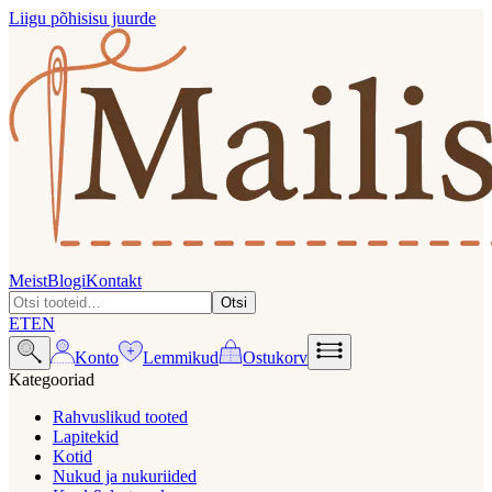
Liigu põhisisu juurde
Meist
Blogi
Kontakt
Otsi
ET
EN
Konto
Lemmikud
Ostukorv
Kategooriad
Rahvuslikud tooted
Lapitekid
Kotid
Nukud ja nukuriided