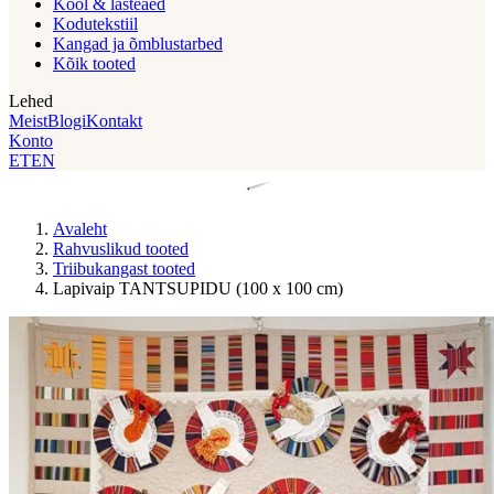
Kool & lasteaed
Kodutekstiil
Kangad ja õmblustarbed
Kõik tooted
Lehed
Meist
Blogi
Kontakt
Konto
ET
EN
Avaleht
Rahvuslikud tooted
Triibukangast tooted
Lapivaip TANTSUPIDU (100 x 100 cm)