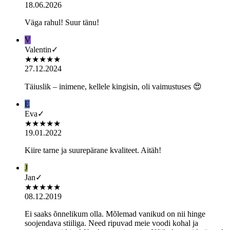
18.06.2026
Väga rahul! Suur tänu!
V
Valentin
✓
★
★
★
★
★
27.12.2024
Täiuslik – inimene, kellele kingisin, oli vaimustuses 😍
E
Eva
✓
★
★
★
★
★
19.01.2022
Kiire tarne ja suurepärane kvaliteet. Aitäh!
J
Jan
✓
★
★
★
★
★
08.12.2019
Ei saaks õnnelikum olla. Mõlemad vanikud on nii hinge
soojendava stiiliga. Need ripuvad meie voodi kohal ja