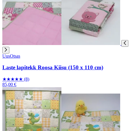
Uus
Otsas
Laste lapitekk Roosa Kiisu (150 x 110 cm)
★
★
★
★
★
(8)
85,00 €