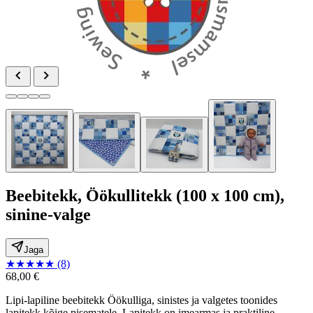
Beebitekk, Öökullitekk (100 x 100 cm),
sinine-valge
Jaga
★
★
★
★
★
(8)
68,00 €
Lipi-lapiline beebitekk Öökulliga, sinistes ja valgetes toonides
lapitekk kõige pisematele. Lapitekk on imearmas ja praktiline