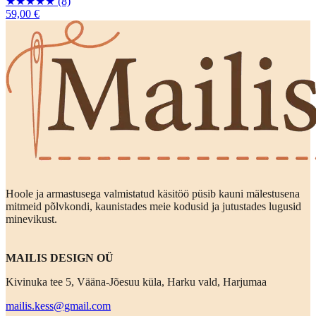
★
★
★
★
★
(8)
59,00 €
Hoole ja armastusega valmistatud käsitöö püsib kauni mälestusena
mitmeid põlvkondi, kaunistades meie kodusid ja jutustades lugusid
minevikust.
MAILIS DESIGN OÜ
Kivinuka tee 5, Vääna-Jõesuu küla, Harku vald, Harjumaa
mailis.kess@gmail.com