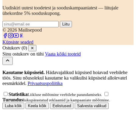
Uudiskiri uutest toodetest ja sooduskampaaniatest — liitujale
ühekordne 5% sooduskupong.
Liitu
© 2026 Mailisepood
Küpsiste seaded
Ostukorv (0)
✕
Sinu ostukorv on tühi
Vaata kõiki tooteid
Kasutame küpsiseid.
Hädavajalikud küpsised hoiavad veebilehe
töös. Sinu nõusolekul kasutame ka valikulisi küpsiseid allolevatel
eesmärkidel.
Privaatsuspoliitika
Statistika
Liikluse mõõtmine veebilehe parandamiseks.
Turundus
Isikupärastatud reklaamid ja kampaaniate mõõtmine.
Luba kõik
Keela kõik
Eelistused
Salvesta valikud