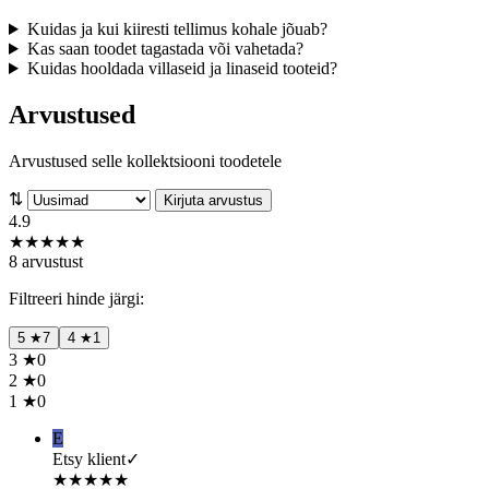
Kuidas ja kui kiiresti tellimus kohale jõuab?
Kas saan toodet tagastada või vahetada?
Kuidas hooldada villaseid ja linaseid tooteid?
Arvustused
Arvustused selle kollektsiooni toodetele
⇅
Kirjuta arvustus
4.9
★
★
★
★
★
8 arvustust
Filtreeri hinde järgi:
5
★
7
4
★
1
3
★
0
2
★
0
1
★
0
E
Etsy klient
✓
★
★
★
★
★