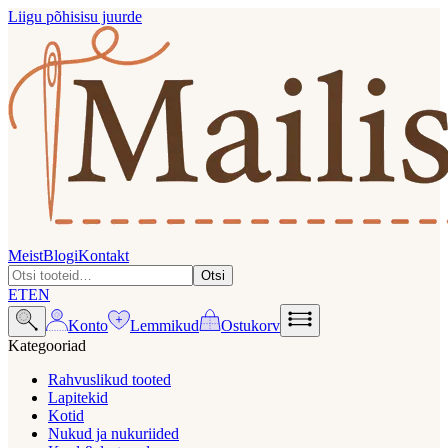
Liigu põhisisu juurde
Meist
Blogi
Kontakt
Otsi
ET
EN
Konto
Lemmikud
Ostukorv
Kategooriad
Rahvuslikud tooted
Lapitekid
Kotid
Nukud ja nukuriided