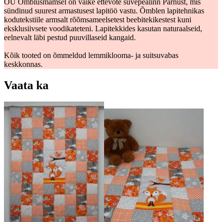
OÜ Õmblusmamsel on väike ettevõte suvepealinn Pärnust, mis
sündinud suurest armastusest lapitöö vastu. Õmblen lapitehnikas
kodutekstiile armsalt rõõmsameelsetest beebitekikestest kuni
eksklusiivsete voodikateteni. Lapitekkides kasutan naturaalseid,
eelnevalt läbi pestud puuvillaseid kangaid.
Kõik tooted on õmmeldud lemmiklooma- ja suitsuvabas
keskkonnas.
Vaata ka