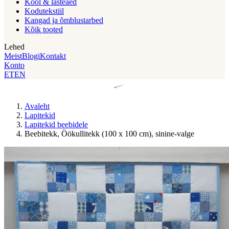
Kool & lasteaed
Kodutekstiil
Kangad ja õmblustarbed
Kõik tooted
Lehed
Meist
Blogi
Kontakt
Konto
ET
EN
Avaleht
Lapitekid
Lapitekid beebidele
Beebitekk, Öökullitekk (100 x 100 cm), sinine-valge