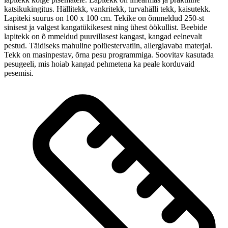
katsikukingitus. Hällitekk, vankritekk, turvahälli tekk, kaisutekk.
Lapiteki suurus on 100 x 100 cm. Tekike on õmmeldud 250-st
sinisest ja valgest kangatükikesest ning ühest öökullist. Beebide
lapitekk on õ mmeldud puuvillasest kangast, kangad eelnevalt
pestud. Täidiseks mahuline polüestervatiin, allergiavaba materjal.
Tekk on masinpestav, õrna pesu programmiga. Soovitav kasutada
pesugeeli, mis hoiab kangad pehmetena ka peale korduvaid
pesemisi.