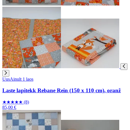
Uus
Ainult 1 laos
Laste lapitekk Rebane Rein (150 x 110 cm), oranž
★
★
★
★
★
(8)
85,00 €