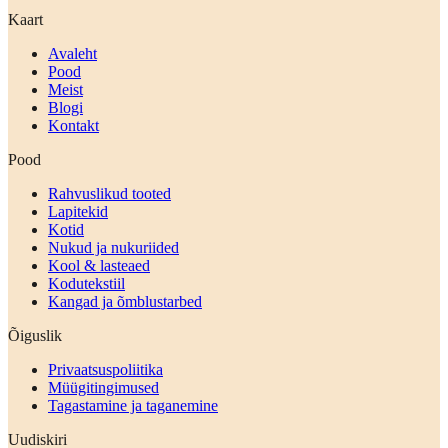
Kaart
Avaleht
Pood
Meist
Blogi
Kontakt
Pood
Rahvuslikud tooted
Lapitekid
Kotid
Nukud ja nukuriided
Kool & lasteaed
Kodutekstiil
Kangad ja õmblustarbed
Õiguslik
Privaatsuspoliitika
Müügitingimused
Tagastamine ja taganemine
Uudiskiri