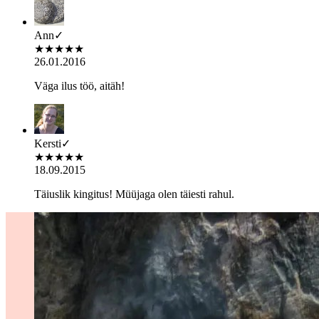
Ann
✓
★
★
★
★
★
26.01.2016
Väga ilus töö, aitäh!
Kersti
✓
★
★
★
★
★
18.09.2015
Täiuslik kingitus! Müüjaga olen täiesti rahul.