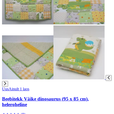
Uus
Ainult 1 laos
Beebitekk Väike dinosaurus (95 x 85 cm),
heleroheline