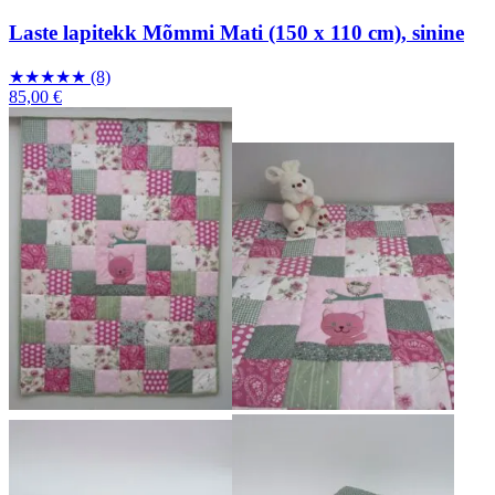
Laste lapitekk Mõmmi Mati (150 x 110 cm), sinine
★
★
★
★
★
(8)
85,00 €