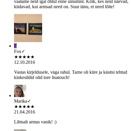
vaatame neid igal õhtul enne uinumist. Kõik, kes neid näevad,
kiidavad, kui armsad need on. Suur tänu, et need lõite!
F
Fox
✓
★
★
★
★
★
12.10.2016
Vastas kirjeldusele, väga rahul. Tarne oli kiire ja käsitsi tehtud
kinkesildid olid tore lisatouch!
Marika
✓
★
★
★
★
★
21.04.2016
Lihtsalt armas vanik! :)