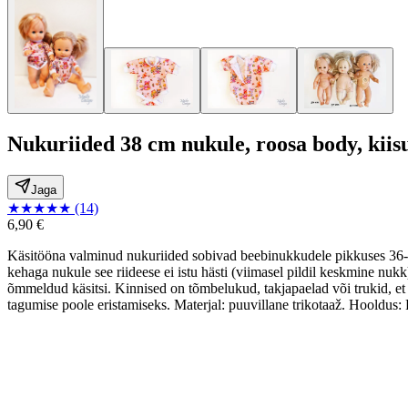
Nukuriided 38 cm nukule, roosa body, kiis
Jaga
★
★
★
★
★
(14)
6,90 €
Käsitööna valminud nukuriided sobivad beebinukkudele pikkuses 36-40
kehaga nukule see riideese ei istu hästi (viimasel pildil keskmine nu
õmmeldud käsitsi. Kinnised on tõmbelukud, takjapaelad või trukid, et 
tagumise poole eristamiseks. Materjal: puuvillane trikotaaž. Hooldus: