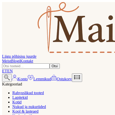
Liigu põhisisu juurde
Meist
Blogi
Kontakt
Otsi
ET
EN
Konto
Lemmikud
Ostukorv
Kategooriad
Rahvuslikud tooted
Lapitekid
Kotid
Nukud ja nukuriided
Kool & lasteaed