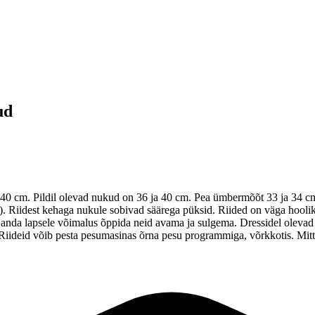
ud
 cm. Pildil olevad nukud on 36 ja 40 cm. Pea ümbermõõt 33 ja 34 cm. 
kk). Riidest kehaga nukule sobivad säärega püksid. Riided on väga hooli
anda lapsele võimalus õppida neid avama ja sulgema. Dressidel olevad p
 Riideid võib pesta pesumasinas õrna pesu programmiga, võrkkotis. Mitte