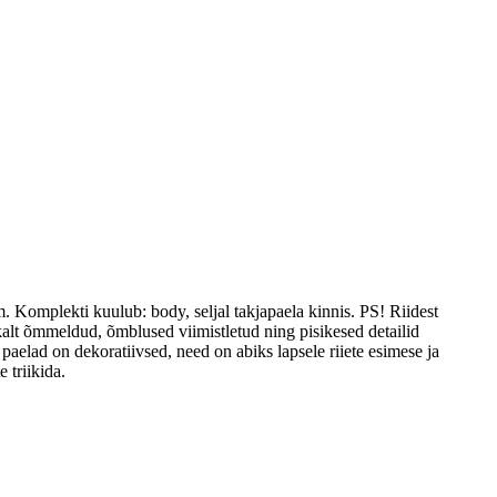
Komplekti kuulub: body, seljal takjapaela kinnis. PS! Riidest
kalt õmmeldud, õmblused viimistletud ning pisikesed detailid
aelad on dekoratiivsed, need on abiks lapsele riiete esimese ja
 triikida.