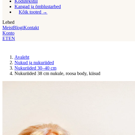
Kodutekstiil
Kangad ja õmblustarbed
Kõik tooted
Lehed
Meist
Blogi
Kontakt
Konto
ET
EN
Avaleht
Nukud ja nukuriided
Nukuriided 30–40 cm
Nukuriided 38 cm nukule, roosa body, kiisud