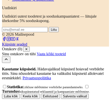
Uudiskiri
Uudiskiri uutest toodetest ja sooduskampaaniatest — liitujale
ühekordne 5% sooduskupong.
Liitu
© 2026 Mailisepood
Küpsiste seaded
Ostukorv (0)
✕
Sinu ostukorv on tühi
Vaata kõiki tooteid
Kasutame küpsiseid.
Hädavajalikud küpsised hoiavad veebilehe
töös. Sinu nõusolekul kasutame ka valikulisi küpsiseid allolevatel
eesmärkidel.
Privaatsuspoliitika
Statistika
Liikluse mõõtmine veebilehe parandamiseks.
Turundus
Isikupärastatud reklaamid ja kampaaniate mõõtmine.
Luba kõik
Keela kõik
Eelistused
Salvesta valikud