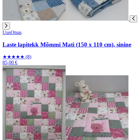
Uus
Otsas
Laste lapitekk Mõmmi Mati (150 x 110 cm), sinine
★
★
★
★
★
(8)
85,00 €