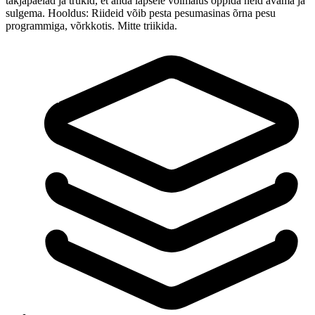
takjapaelad ja trukid, et anda lapsele võimalus õppida neid avama ja
sulgema. Hooldus: Riideid võib pesta pesumasinas õrna pesu
programmiga, võrkkotis. Mitte triikida.