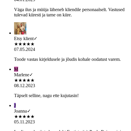
Väga ilus ja müüja läheneb kliendile personaalselt. Vastused
tulevad kiiresti ja tarne on kiire.
Etsy klient
✓
★
★
★
★
★
07.05.2024
Toode vastas kirjeldusele ja jõudis kohale oodatust varem.
M
Marlene
✓
★
★
★
★
★
08.12.2023
Täpselt selline, nagu ette kujutasin!
J
Joanna
✓
★
★
★
★
★
05.11.2023