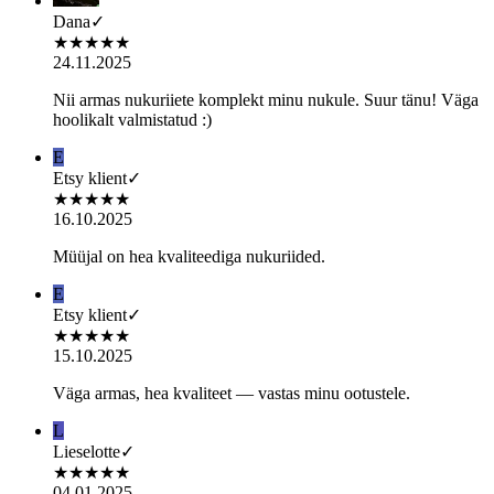
Dana
✓
★
★
★
★
★
24.11.2025
Nii armas nukuriiete komplekt minu nukule. Suur tänu! Väga
hoolikalt valmistatud :)
E
Etsy klient
✓
★
★
★
★
★
16.10.2025
Müüjal on hea kvaliteediga nukuriided.
E
Etsy klient
✓
★
★
★
★
★
15.10.2025
Väga armas, hea kvaliteet — vastas minu ootustele.
L
Lieselotte
✓
★
★
★
★
★
04.01.2025