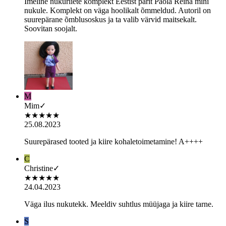
Imeline nukuriiete komplekt Eestist pärit Paola Reina mini
nukule. Komplekt on väga hoolikalt õmmeldud. Autoril on
suurepärane õmblusoskus ja ta valib värvid maitsekalt.
Soovitan soojalt.
M
Mim
✓
★
★
★
★
★
25.08.2023
Suurepärased tooted ja kiire kohaletoimetamine! A++++
C
Christine
✓
★
★
★
★
★
24.04.2023
Väga ilus nukutekk. Meeldiv suhtlus müüjaga ja kiire tarne.
S