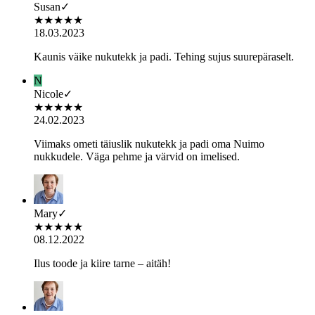
Susan
✓
★
★
★
★
★
18.03.2023
Kaunis väike nukutekk ja padi. Tehing sujus suurepäraselt.
N
Nicole
✓
★
★
★
★
★
24.02.2023
Viimaks ometi täiuslik nukutekk ja padi oma Nuimo
nukkudele. Väga pehme ja värvid on imelised.
Mary
✓
★
★
★
★
★
08.12.2022
Ilus toode ja kiire tarne – aitäh!