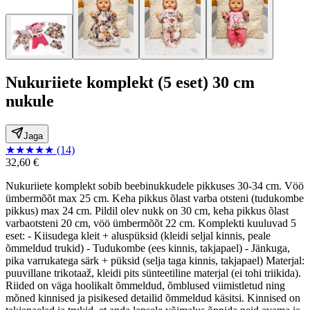
Nukuriiete komplekt (5 eset) 30 cm
nukule
Jaga
★
★
★
★
★
(14)
32,60 €
Nukuriiete komplekt sobib beebinukkudele pikkuses 30-34 cm. Vöö
ümbermõõt max 25 cm. Keha pikkus õlast varba otsteni (tudukombe
pikkus) max 24 cm. Pildil olev nukk on 30 cm, keha pikkus õlast
varbaotsteni 20 cm, vöö ümbermõõt 22 cm. Komplekti kuuluvad 5
eset: - Kiisudega kleit + aluspüksid (kleidi seljal kinnis, peale
õmmeldud trukid) - Tudukombe (ees kinnis, takjapael) - Jänkuga,
pika varrukatega särk + püksid (selja taga kinnis, takjapael) Materjal:
puuvillane trikotaaž, kleidi pits sünteetiline materjal (ei tohi triikida).
Riided on väga hoolikalt õmmeldud, õmblused viimistletud ning
mõned kinnised ja pisikesed detailid õmmeldud käsitsi. Kinnised on