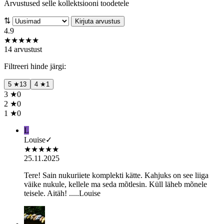
Arvustused selle kollektsiooni toodetele
⇅
Kirjuta arvustus
4.9
★
★
★
★
★
14 arvustust
Filtreeri hinde järgi:
5
★
13
4
★
1
3
★
0
2
★
0
1
★
0
L
Louise
✓
★
★
★
★
★
25.11.2025
Tere! Sain nukuriiete komplekti kätte. Kahjuks on see liiga
väike nukule, kellele ma seda mõtlesin. Küll läheb mõnele
teisele. Aitäh! .....Louise