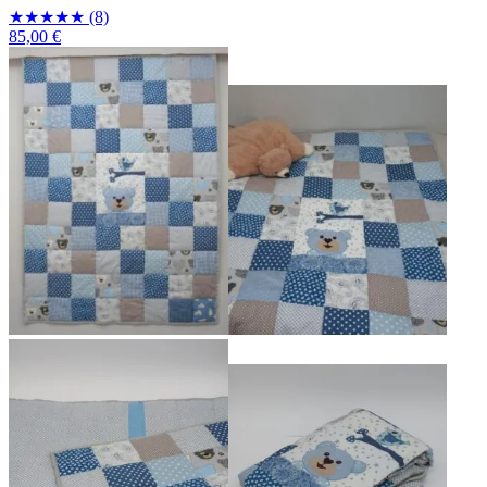
★
★
★
★
★
(8)
85,00 €