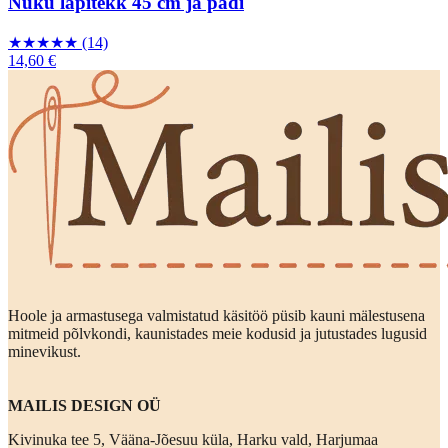
Nuku lapitekk 45 cm ja padi
★
★
★
★
★
(14)
14,60 €
Hoole ja armastusega valmistatud käsitöö püsib kauni mälestusena
mitmeid põlvkondi, kaunistades meie kodusid ja jutustades lugusid
minevikust.
MAILIS DESIGN OÜ
Kivinuka tee 5, Vääna-Jõesuu küla, Harku vald, Harjumaa