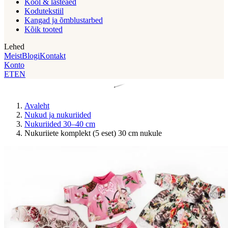
Kool & lasteaed
Kodutekstiil
Kangad ja õmblustarbed
Kõik tooted
Lehed
Meist
Blogi
Kontakt
Konto
ET
EN
Avaleht
Nukud ja nukuriided
Nukuriided 30–40 cm
Nukuriiete komplekt (5 eset) 30 cm nukule