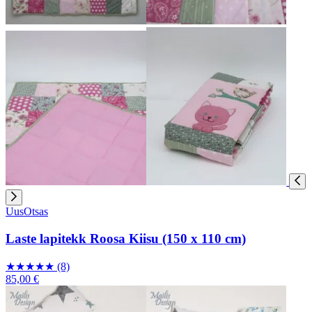
Uus
Otsas
Laste lapitekk Roosa Kiisu (150 x 110 cm)
★
★
★
★
★
(8)
85,00 €