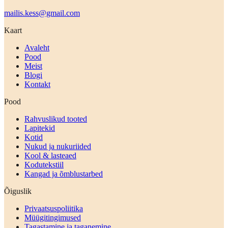
mailis.kess@gmail.com
Kaart
Avaleht
Pood
Meist
Blogi
Kontakt
Pood
Rahvuslikud tooted
Lapitekid
Kotid
Nukud ja nukuriided
Kool & lasteaed
Kodutekstiil
Kangad ja õmblustarbed
Õiguslik
Privaatsuspoliitika
Müügitingimused
Tagastamine ja taganemine