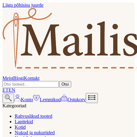
Liigu põhisisu juurde
Meist
Blogi
Kontakt
Otsi
ET
EN
Konto
Lemmikud
Ostukorv
Kategooriad
Rahvuslikud tooted
Lapitekid
Kotid
Nukud ja nukuriided