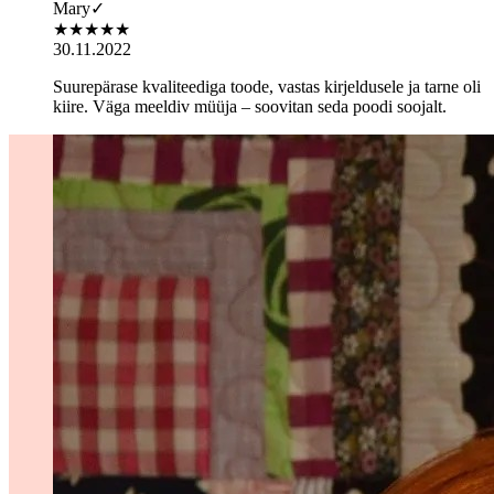
Mary
✓
★
★
★
★
★
30.11.2022
Suurepärase kvaliteediga toode, vastas kirjeldusele ja tarne oli
kiire. Väga meeldiv müüja – soovitan seda poodi soojalt.