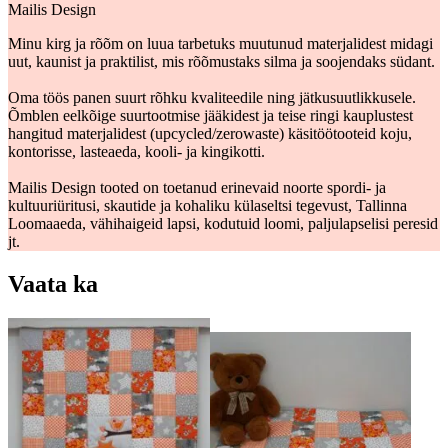
Mailis Design
Minu kirg ja rõõm on luua tarbetuks muutunud materjalidest midagi
uut, kaunist ja praktilist, mis rõõmustaks silma ja soojendaks südant.
Oma töös panen suurt rõhku kvaliteedile ning jätkusuutlikkusele.
Õmblen eelkõige suurtootmise jääkidest ja teise ringi kauplustest
hangitud materjalidest (upcycled/zerowaste) käsitöötooteid koju,
kontorisse, lasteaeda, kooli- ja kingikotti.
Mailis Design tooted on toetanud erinevaid noorte spordi- ja
kultuuriüritusi, skautide ja kohaliku külaseltsi tegevust, Tallinna
Loomaaeda, vähihaigeid lapsi, kodutuid loomi, paljulapselisi peresid
jt.
Vaata ka