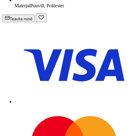
Materjal
Puuvill, Polüester
Teavita mind