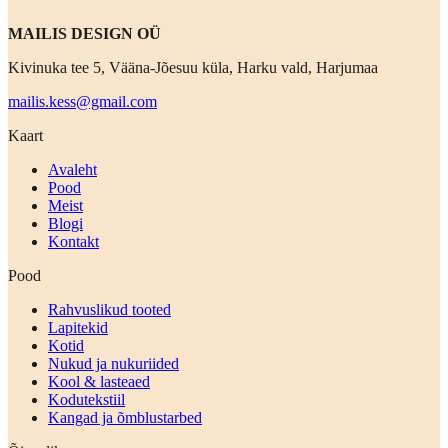
MAILIS DESIGN OÜ
Kivinuka tee 5, Vääna-Jõesuu küla, Harku vald, Harjumaa
mailis.kess@gmail.com
Kaart
Avaleht
Pood
Meist
Blogi
Kontakt
Pood
Rahvuslikud tooted
Lapitekid
Kotid
Nukud ja nukuriided
Kool & lasteaed
Kodutekstiil
Kangad ja õmblustarbed