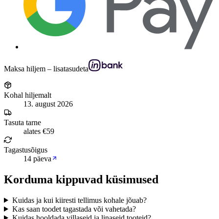
Maksa hiljem – lisatasudeta
Kohal hiljemalt
13. august 2026
Tasuta tarne
alates €59
Tagastusõigus
14 päeva
Korduma kippuvad küsimused
Kuidas ja kui kiiresti tellimus kohale jõuab?
Kas saan toodet tagastada või vahetada?
Kuidas hooldada villaseid ja linaseid tooteid?