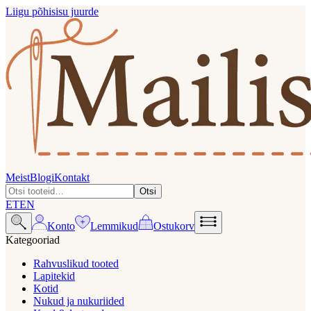
Liigu põhisisu juurde
Meist
Blogi
Kontakt
Otsi
ET
EN
Konto
Lemmikud
Ostukorv
Kategooriad
Rahvuslikud tooted
Lapitekid
Kotid
Nukud ja nukuriided