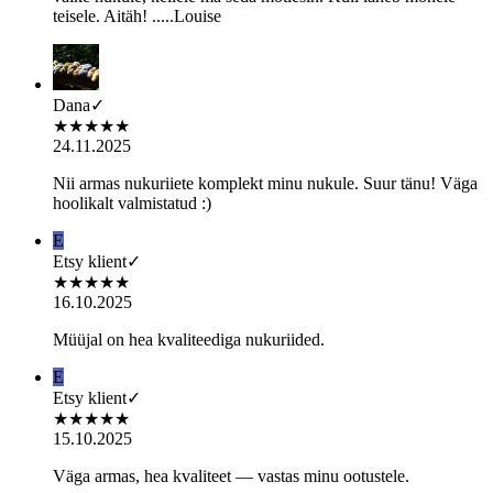
teisele. Aitäh! .....Louise
Dana
✓
★
★
★
★
★
24.11.2025
Nii armas nukuriiete komplekt minu nukule. Suur tänu! Väga
hoolikalt valmistatud :)
E
Etsy klient
✓
★
★
★
★
★
16.10.2025
Müüjal on hea kvaliteediga nukuriided.
E
Etsy klient
✓
★
★
★
★
★
15.10.2025
Väga armas, hea kvaliteet — vastas minu ootustele.