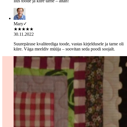
Ilus toode ja kiire tarne – aitäh!
Mary
✓
★
★
★
★
★
30.11.2022
Suurepärase kvaliteediga toode, vastas kirjeldusele ja tarne oli
kiire. Väga meeldiv müüja – soovitan seda poodi soojalt.