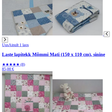
Uus
Ainult 1 laos
Laste lapitekk Mõmmi Mati (150 x 110 cm), sinine
★
★
★
★
★
(8)
85,00 €