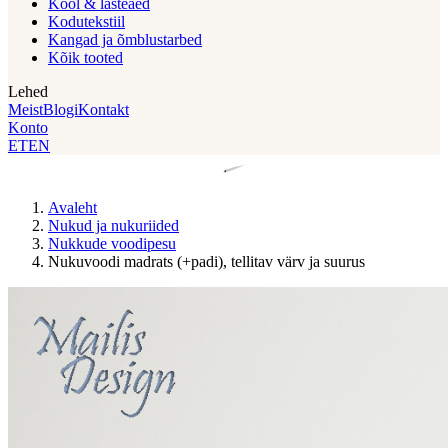
Kool & lasteaed
Kodutekstiil
Kangad ja õmblustarbed
Kõik tooted
Lehed
Meist
Blogi
Kontakt
Konto
ET
EN
Avaleht
Nukud ja nukuriided
Nukkude voodipesu
Nukuvoodi madrats (+padi), tellitav värv ja suurus