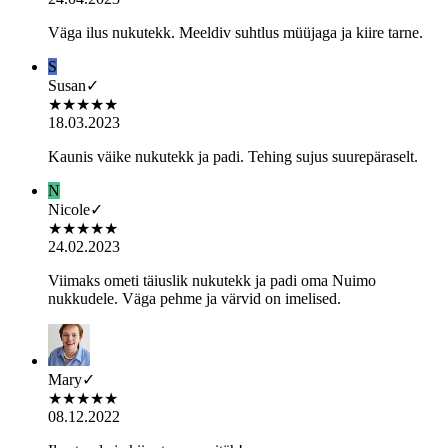
Väga ilus nukutekk. Meeldiv suhtlus müüjaga ja kiire tarne.
S
Susan
✓
★
★
★
★
★
18.03.2023
Kaunis väike nukutekk ja padi. Tehing sujus suurepäraselt.
N
Nicole
✓
★
★
★
★
★
24.02.2023
Viimaks ometi täiuslik nukutekk ja padi oma Nuimo
nukkudele. Väga pehme ja värvid on imelised.
Mary
✓
★
★
★
★
★
08.12.2022