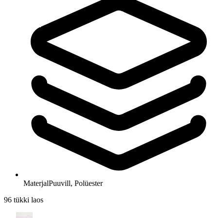
Materjal
Puuvill, Polüester
96 tükki laos