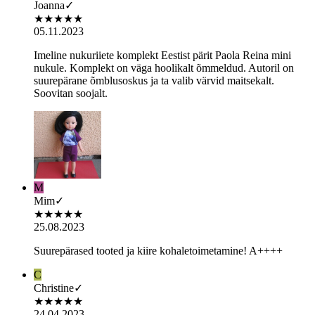
Joanna
✓
★
★
★
★
★
05.11.2023
Imeline nukuriiete komplekt Eestist pärit Paola Reina mini
nukule. Komplekt on väga hoolikalt õmmeldud. Autoril on
suurepärane õmblusoskus ja ta valib värvid maitsekalt.
Soovitan soojalt.
M
Mim
✓
★
★
★
★
★
25.08.2023
Suurepärased tooted ja kiire kohaletoimetamine! A++++
C
Christine
✓
★
★
★
★
★
24.04.2023