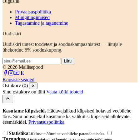
Õiguslik
Privaatsuspoliitika
Müügitingimused
Tagastamine ja taganemine
Uudiskiri
Uudiskiri uutest toodetest ja sooduskampaaniatest — liitujale
ühekordne 5% sooduskupong.
Liitu
© 2026 Mailisepood
Küpsiste seaded
Ostukorv (0)
✕
Sinu ostukorv on tühi
Vaata kõiki tooteid
Kasutame küpsiseid.
Hädavajalikud küpsised hoiavad veebilehe
töös. Sinu nõusolekul kasutame ka valikulisi küpsiseid allolevatel
eesmärkidel.
Privaatsuspoliitika
Statistika
Liikluse mõõtmine veebilehe parandamiseks.
Turundus
Isikupärastatud reklaamid ja kampaaniate mõõtmine.