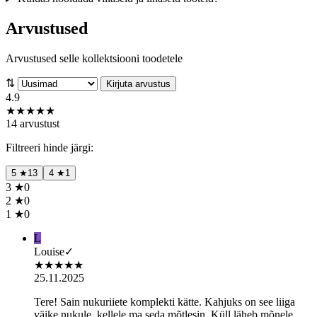
Arvustused
Arvustused selle kollektsiooni toodetele
⇅
Kirjuta arvustus
4.9
★
★
★
★
★
14 arvustust
Filtreeri hinde järgi:
5
★
13
4
★
1
3
★
0
2
★
0
1
★
0
L
Louise
✓
★
★
★
★
★
25.11.2025
Tere! Sain nukuriiete komplekti kätte. Kahjuks on see liiga
väike nukule, kellele ma seda mõtlesin. Küll läheb mõnele