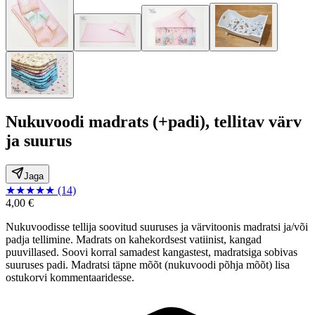
Nukuvoodi madrats (+padi), tellitav värv
ja suurus
Jaga
★
★
★
★
★
(14)
4,00 €
Nukuvoodisse tellija soovitud suuruses ja värvitoonis madratsi ja/või
padja tellimine. Madrats on kahekordsest vatiinist, kangad
puuvillased. Soovi korral samadest kangastest, madratsiga sobivas
suuruses padi. Madratsi täpne mõõt (nukuvoodi põhja mõõt) lisa
ostukorvi kommentaaridesse.