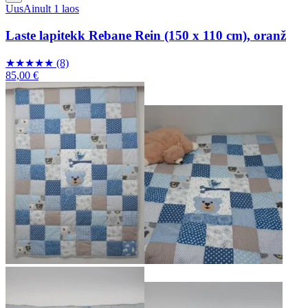
Uus
Ainult 1 laos
Laste lapitekk Rebane Rein (150 x 110 cm), oranž
★
★
★
★
★
(8)
85,00 €