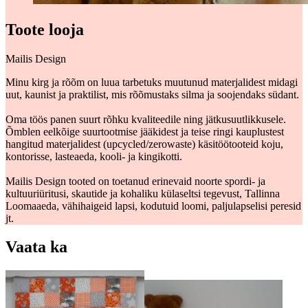
Toote looja
Mailis Design
Minu kirg ja rõõm on luua tarbetuks muutunud materjalidest midagi
uut, kaunist ja praktilist, mis rõõmustaks silma ja soojendaks südant.
Oma töös panen suurt rõhku kvaliteedile ning jätkusuutlikkusele.
Õmblen eelkõige suurtootmise jääkidest ja teise ringi kauplustest
hangitud materjalidest (upcycled/zerowaste) käsitöötooteid koju,
kontorisse, lasteaeda, kooli- ja kingikotti.
Mailis Design tooted on toetanud erinevaid noorte spordi- ja
kultuuriüritusi, skautide ja kohaliku külaseltsi tegevust, Tallinna
Loomaaeda, vähihaigeid lapsi, kodutuid loomi, paljulapselisi peresid
jt.
Vaata ka