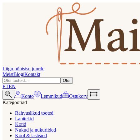
Liigu põhisisu juurde
Meist
Blogi
Kontakt
Otsi
ET
EN
Konto
Lemmikud
Ostukorv
Kategooriad
Rahvuslikud tooted
Lapitekid
Kotid
Nukud ja nukuriided
Kool & lasteaed