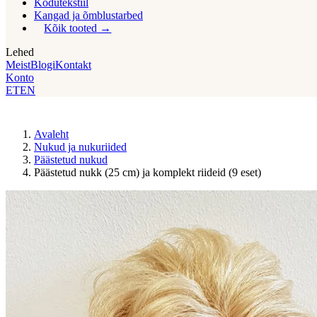
Kodutekstiil
Kangad ja õmblustarbed
Kõik tooted
Lehed
Meist
Blogi
Kontakt
Konto
ET
EN
Avaleht
Nukud ja nukuriided
Päästetud nukud
Päästetud nukk (25 cm) ja komplekt riideid (9 eset)