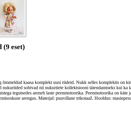
 (9 eset)
g õmmeldud kaasa komplekt uusi riideid. Nukk selles komplektis on ki
ed nukuriided sobivad nii nukuriiete kollektsiooni täiendamiseks kui k
innistega tegutsedes areneb laste peenmotoorika. Peenmotoorika on käte
gemisoskuse arengus. Materjal: puuvillane trikotaaž. Hooldus: masinpes