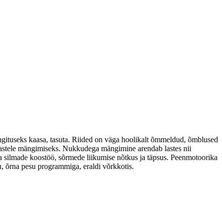
ngituseks kaasa, tasuta. Riided on väga hoolikalt õmmeldud, õmblused
a lastele mängimiseks. Nukkudega mängimine arendab lastes nii
 ja silmade koostöö, sõrmede liikumise nõtkus ja täpsus. Peenmotoorika
u, õrna pesu programmiga, eraldi võrkkotis.