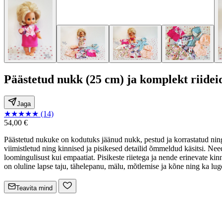
Päästetud nukk (25 cm) ja komplekt riideid
Jaga
★
★
★
★
★
(14)
54,00 €
Päästetud nukuke on kodutuks jäänud nukk, pestud ja korrastatud nin
viimistletud ning kinnised ja pisikesed detailid õmmeldud käsitsi. Ne
loomingulisust kui empaatiat. Pisikeste riietega ja nende erinevate k
on oluline lapse taju, tähelepanu, mälu, mõtlemise ja kõne ning ka lu
Teavita mind