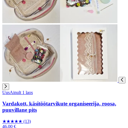
Uus
Ainult 1 laos
Vardakott, käsitöötarvikute organiseerija, roosa,
puuvillane pits
★
★
★
★
★
(13)
46,00 €