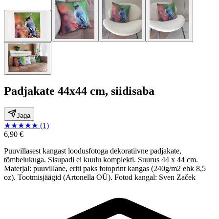
Padjakate 44x44 cm, siidisaba
Jaga
★
★
★
★
★
(1)
6,90 €
Puuvillasest kangast loodusfotoga dekoratiivne padjakate,
tõmbelukuga. Sisupadi ei kuulu komplekti. Suurus 44 x 44 cm.
Materjal: puuvillane, eriti paks fotoprint kangas (240g/m2 ehk 8,5
oz). Tootmisjäägid (Artonella OÜ). Fotod kangal: Sven Začek