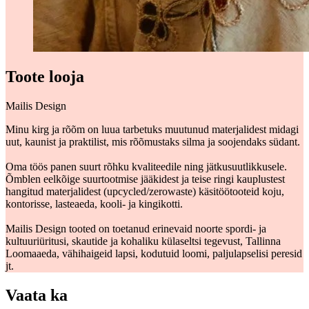
Toote looja
Mailis Design
Minu kirg ja rõõm on luua tarbetuks muutunud materjalidest midagi
uut, kaunist ja praktilist, mis rõõmustaks silma ja soojendaks südant.
Oma töös panen suurt rõhku kvaliteedile ning jätkusuutlikkusele.
Õmblen eelkõige suurtootmise jääkidest ja teise ringi kauplustest
hangitud materjalidest (upcycled/zerowaste) käsitöötooteid koju,
kontorisse, lasteaeda, kooli- ja kingikotti.
Mailis Design tooted on toetanud erinevaid noorte spordi- ja
kultuuriüritusi, skautide ja kohaliku külaseltsi tegevust, Tallinna
Loomaaeda, vähihaigeid lapsi, kodutuid loomi, paljulapselisi peresid
jt.
Vaata ka