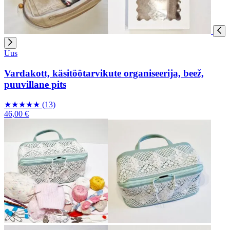
Uus
Vardakott, käsitöötarvikute organiseerija, beež,
puuvillane pits
★
★
★
★
★
(13)
46,00 €