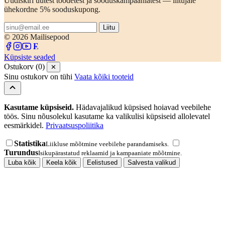
Uudiskiri uutest toodetest ja sooduskampaaniatest — liitujale
ühekordne 5% sooduskupong.
Liitu
© 2026 Mailisepood
Küpsiste seaded
Ostukorv (0)
✕
Sinu ostukorv on tühi
Vaata kõiki tooteid
Kasutame küpsiseid.
Hädavajalikud küpsised hoiavad veebilehe
töös. Sinu nõusolekul kasutame ka valikulisi küpsiseid allolevatel
eesmärkidel.
Privaatsuspoliitika
Statistika
Liikluse mõõtmine veebilehe parandamiseks.
Turundus
Isikupärastatud reklaamid ja kampaaniate mõõtmine.
Luba kõik
Keela kõik
Eelistused
Salvesta valikud