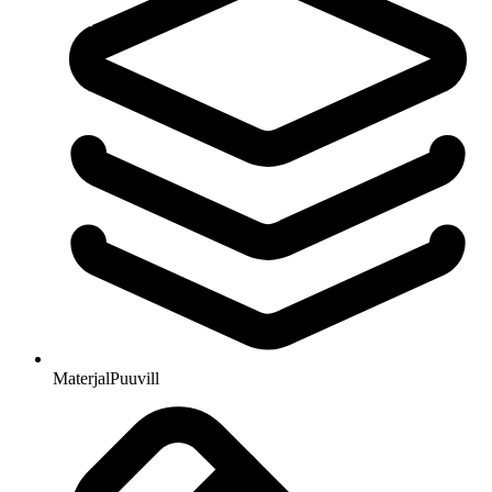
Materjal
Puuvill