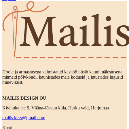
Hoole ja armastusega valmistatud käsitöö püsib kauni mälestusena
mitmeid põlvkondi, kaunistades meie kodusid ja jutustades lugusid
minevikust.
MAILIS DESIGN OÜ
Kivinuka tee 5, Vääna-Jõesuu küla, Harku vald, Harjumaa
mailis.kess@gmail.com
Kaart