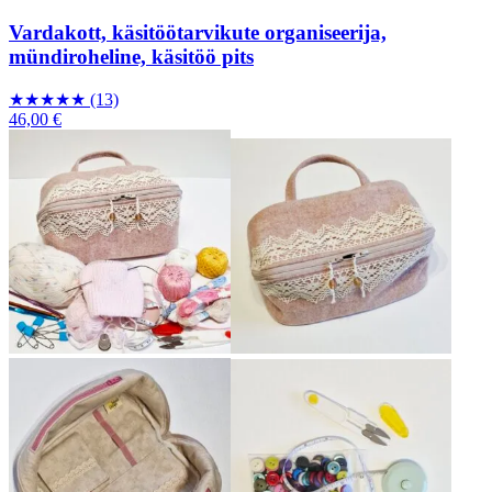
Vardakott, käsitöötarvikute organiseerija,
mündiroheline, käsitöö pits
★
★
★
★
★
(13)
46,00 €