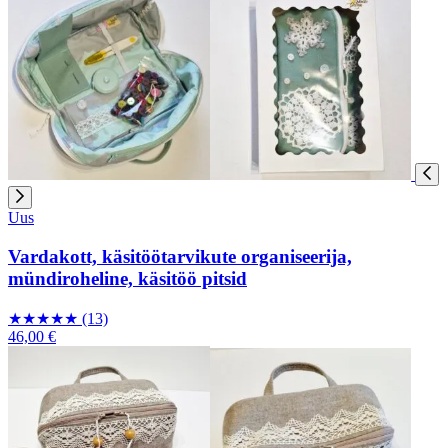
Uus
Vardakott, käsitöötarvikute organiseerija,
mündiroheline, käsitöö pitsid
★
★
★
★
★
(13)
46,00 €