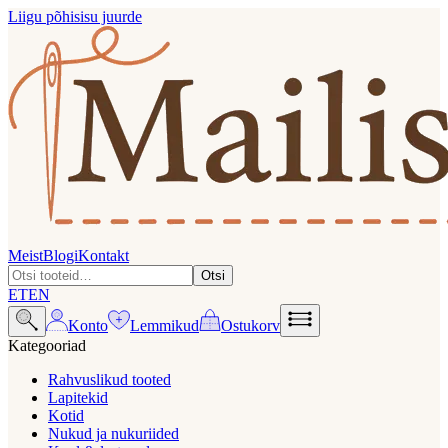
Liigu põhisisu juurde
Meist
Blogi
Kontakt
Otsi
ET
EN
Konto
Lemmikud
Ostukorv
Kategooriad
Rahvuslikud tooted
Lapitekid
Kotid
Nukud ja nukuriided