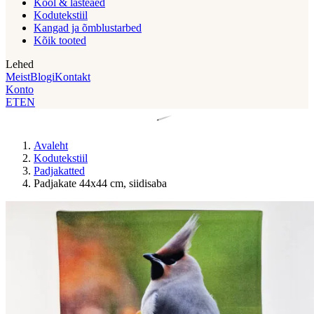
Kool & lasteaed
Kodutekstiil
Kangad ja õmblustarbed
Kõik tooted
Lehed
Meist
Blogi
Kontakt
Konto
ET
EN
Avaleht
Kodutekstiil
Padjakatted
Padjakate 44x44 cm, siidisaba