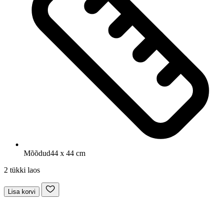
Mõõdud
44 x 44 cm
2 tükki laos
Lisa korvi