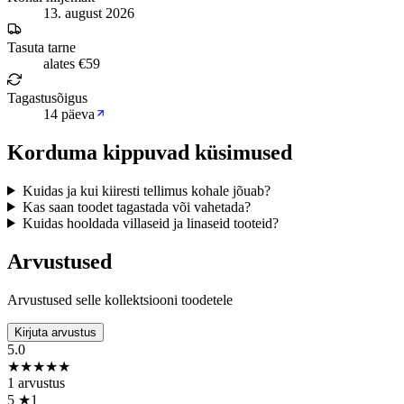
13. august 2026
Tasuta tarne
alates €59
Tagastusõigus
14 päeva
Korduma kippuvad küsimused
Kuidas ja kui kiiresti tellimus kohale jõuab?
Kas saan toodet tagastada või vahetada?
Kuidas hooldada villaseid ja linaseid tooteid?
Arvustused
Arvustused selle kollektsiooni toodetele
Kirjuta arvustus
5.0
★
★
★
★
★
1 arvustus
5
★
1