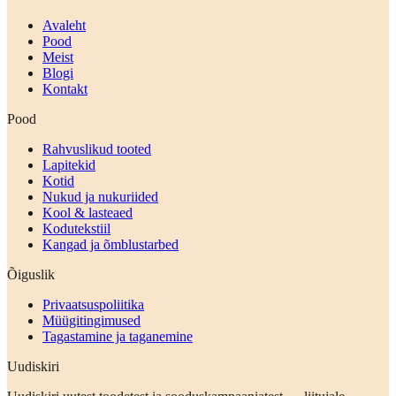
Avaleht
Pood
Meist
Blogi
Kontakt
Pood
Rahvuslikud tooted
Lapitekid
Kotid
Nukud ja nukuriided
Kool & lasteaed
Kodutekstiil
Kangad ja õmblustarbed
Õiguslik
Privaatsuspoliitika
Müügitingimused
Tagastamine ja taganemine
Uudiskiri