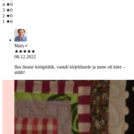
4
★
0
3
★
0
2
★
0
1
★
0
Mary
✓
★
★
★
★
★
08.12.2022
Ilus linane köögirätik, vastab kirjeldusele ja tarne oli kiire –
aitäh!