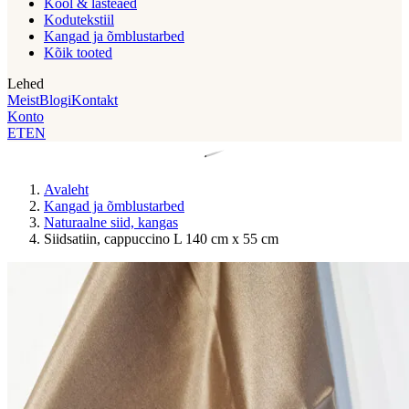
Kool & lasteaed
Kodutekstiil
Kangad ja õmblustarbed
Kõik tooted
Lehed
Meist
Blogi
Kontakt
Konto
ET
EN
Avaleht
Kangad ja õmblustarbed
Naturaalne siid, kangas
Siidsatiin, cappuccino L 140 cm x 55 cm