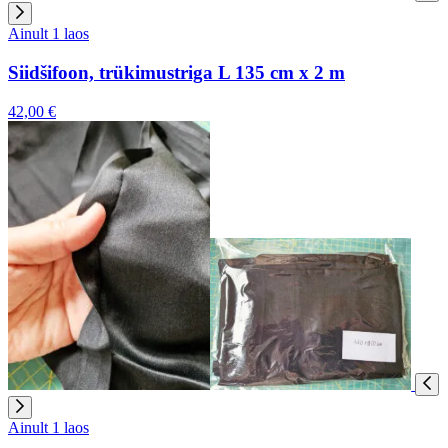
Ainult 1 laos
Siidšifoon, trükimustriga L 135 cm x 2 m
42,00 €
Ainult 1 laos