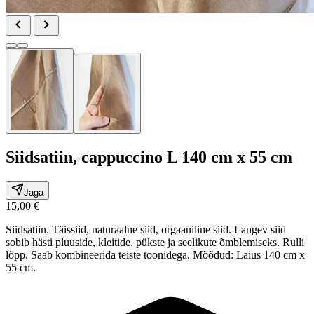
Siidsatiin, cappuccino L 140 cm x 55 cm
Jaga
15,00 €
Siidsatiin. Täissiid, naturaalne siid, orgaaniline siid. Langev siid
sobib hästi pluuside, kleitide, pükste ja seelikute õmblemiseks. Rulli
lõpp. Saab kombineerida teiste toonidega. Mõõdud: Laius 140 cm x
55 cm.