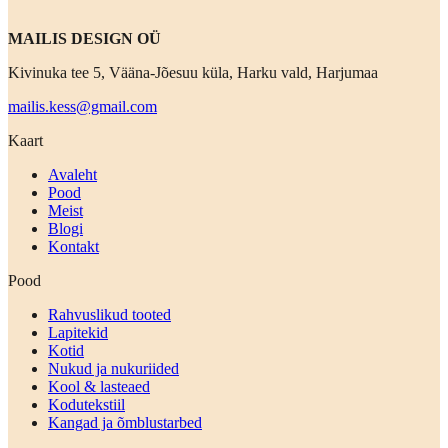
MAILIS DESIGN OÜ
Kivinuka tee 5, Vääna-Jõesuu küla, Harku vald, Harjumaa
mailis.kess@gmail.com
Kaart
Avaleht
Pood
Meist
Blogi
Kontakt
Pood
Rahvuslikud tooted
Lapitekid
Kotid
Nukud ja nukuriided
Kool & lasteaed
Kodutekstiil
Kangad ja õmblustarbed