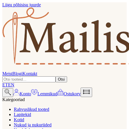
Liigu põhisisu juurde
Meist
Blogi
Kontakt
Otsi
ET
EN
Konto
Lemmikud
Ostukorv
Kategooriad
Rahvuslikud tooted
Lapitekid
Kotid
Nukud ja nukuriided