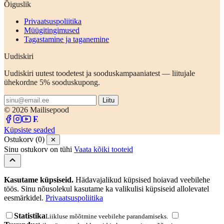
Õiguslik
Privaatsuspoliitika
Müügitingimused
Tagastamine ja taganemine
Uudiskiri
Uudiskiri uutest toodetest ja sooduskampaaniatest — liitujale
ühekordne 5% sooduskupong.
Liitu
© 2026 Mailisepood
Küpsiste seaded
Ostukorv (0)
✕
Sinu ostukorv on tühi
Vaata kõiki tooteid
Kasutame küpsiseid.
Hädavajalikud küpsised hoiavad veebilehe
töös. Sinu nõusolekul kasutame ka valikulisi küpsiseid allolevatel
eesmärkidel.
Privaatsuspoliitika
Statistika
Liikluse mõõtmine veebilehe parandamiseks.