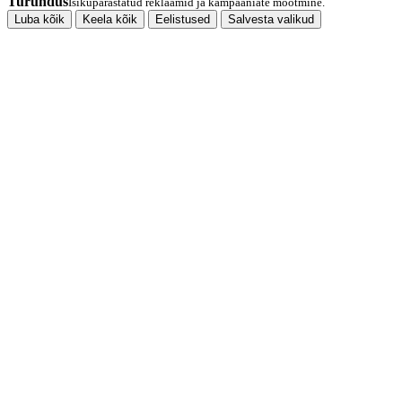
Turundus
Isikupärastatud reklaamid ja kampaaniate mõõtmine.
Luba kõik
Keela kõik
Eelistused
Salvesta valikud