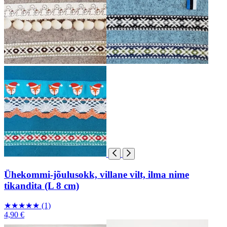
Ühekommi-jõulusokk, villane vilt, ilma nime
tikandita (L 8 cm)
★
★
★
★
★
(1)
4,90 €