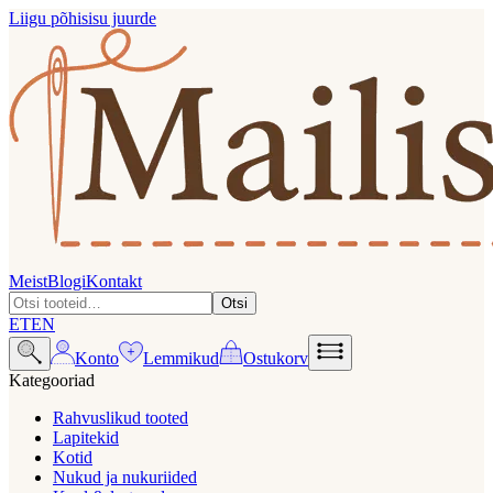
Liigu põhisisu juurde
Meist
Blogi
Kontakt
Otsi
ET
EN
Konto
Lemmikud
Ostukorv
Kategooriad
Rahvuslikud tooted
Lapitekid
Kotid
Nukud ja nukuriided