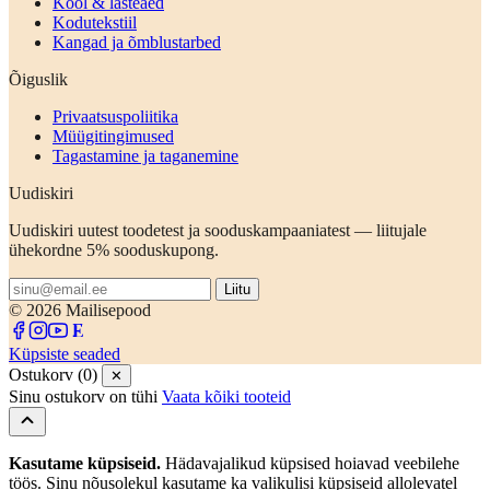
Kool & lasteaed
Kodutekstiil
Kangad ja õmblustarbed
Õiguslik
Privaatsuspoliitika
Müügitingimused
Tagastamine ja taganemine
Uudiskiri
Uudiskiri uutest toodetest ja sooduskampaaniatest — liitujale
ühekordne 5% sooduskupong.
Liitu
© 2026 Mailisepood
Küpsiste seaded
Ostukorv (0)
✕
Sinu ostukorv on tühi
Vaata kõiki tooteid
Kasutame küpsiseid.
Hädavajalikud küpsised hoiavad veebilehe
töös. Sinu nõusolekul kasutame ka valikulisi küpsiseid allolevatel