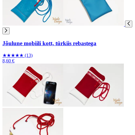
Jõulune mobiili kott, türkiis rebastega
★
★
★
★
★
(13)
8,60 €