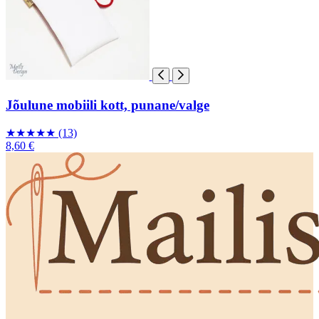
Jõulune mobiili kott, punane/valge
★
★
★
★
★
(13)
8,60 €