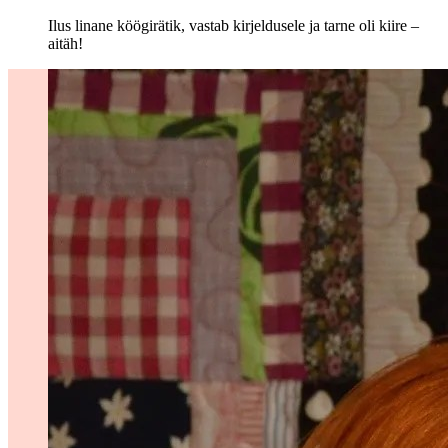
Ilus linane köögirätik, vastab kirjeldusele ja tarne oli kiire –
aitäh!