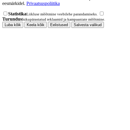
eesmärkidel.
Privaatsuspoliitika
Statistika
Liikluse mõõtmine veebilehe parandamiseks.
Turundus
Isikupärastatud reklaamid ja kampaaniate mõõtmine.
Luba kõik
Keela kõik
Eelistused
Salvesta valikud