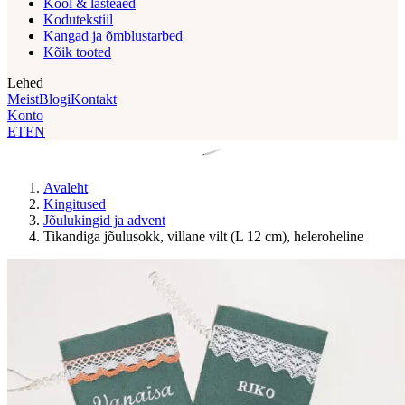
Kool & lasteaed
Kodutekstiil
Kangad ja õmblustarbed
Kõik tooted
Lehed
Meist
Blogi
Kontakt
Konto
ET
EN
Avaleht
Kingitused
Jõulukingid ja advent
Tikandiga jõulusokk, villane vilt (L 12 cm), heleroheline