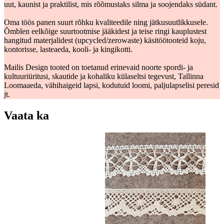
uut, kaunist ja praktilist, mis rõõmustaks silma ja soojendaks südant.
Oma töös panen suurt rõhku kvaliteedile ning jätkusuutlikkusele.
Õmblen eelkõige suurtootmise jääkidest ja teise ringi kauplustest
hangitud materjalidest (upcycled/zerowaste) käsitöötooteid koju,
kontorisse, lasteaeda, kooli- ja kingikotti.
Mailis Design tooted on toetanud erinevaid noorte spordi- ja
kultuuriüritusi, skautide ja kohaliku külaseltsi tegevust, Tallinna
Loomaaeda, vähihaigeid lapsi, kodutuid loomi, paljulapselisi peresid
jt.
Vaata ka