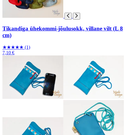
Tikandiga ühekommi-jõulusokk, villane vilt (L 8
cm)
★
★
★
★
★
(1)
7,10 €