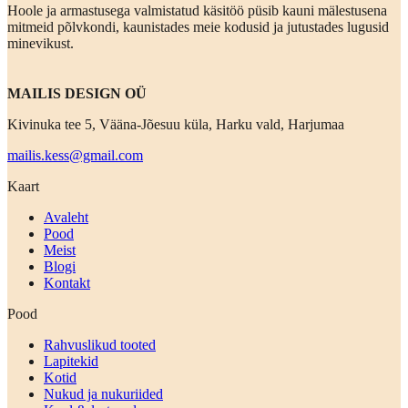
Hoole ja armastusega valmistatud käsitöö püsib kauni mälestusena
mitmeid põlvkondi, kaunistades meie kodusid ja jutustades lugusid
minevikust.
MAILIS DESIGN OÜ
Kivinuka tee 5, Vääna-Jõesuu küla, Harku vald, Harjumaa
mailis.kess@gmail.com
Kaart
Avaleht
Pood
Meist
Blogi
Kontakt
Pood
Rahvuslikud tooted
Lapitekid
Kotid
Nukud ja nukuriided