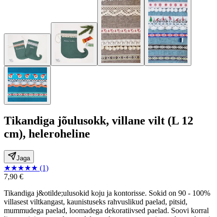
Tikandiga jõulusokk, villane vilt (L 12
cm), heleroheline
Jaga
★
★
★
★
★
(1)
7,90 €
Tikandiga j&otilde;ulusokid koju ja kontorisse. Sokid on 90 - 100%
villasest viltkangast, kaunistuseks rahvuslikud paelad, pitsid,
mummudega paelad, loomadega dekoratiivsed paelad. Soovi korral