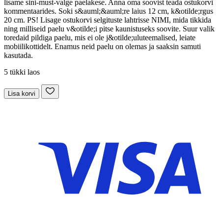
lisame sini-must-valge paelakese. Anna oma soovist teada ostukorvi
kommentaarides. Soki s&auml;&auml;re laius 12 cm, k&otilde;rgus
20 cm. PS! Lisage ostukorvi selgituste lahtrisse NIMI, mida tikkida
ning milliseid paelu v&otilde;i pitse kaunistuseks soovite. Suur valik
toredaid pildiga paelu, mis ei ole j&otilde;uluteemalised, leiate
mobiilikottidelt. Enamus neid paelu on olemas ja saaksin samuti
kasutada.
5 tükki laos
Lisa korvi