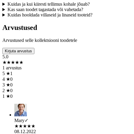
Kuidas ja kui kiiresti tellimus kohale jõuab?
Kas saan toodet tagastada või vahetada?
Kuidas hooldada villaseid ja linaseid tooteid?
Arvustused
Arvustused selle kollektsiooni toodetele
Kirjuta arvustus
5.0
★
★
★
★
★
1 arvustus
5
★
1
4
★
0
3
★
0
2
★
0
1
★
0
Mary
✓
★
★
★
★
★
08.12.2022