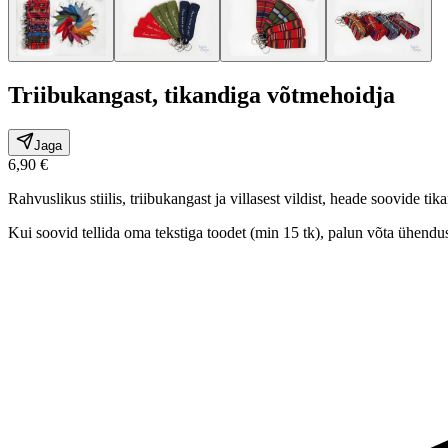
Triibukangast, tikandiga võtmehoidja
Jaga
6,90 €
Rahvuslikus stiilis, triibukangast ja villasest vildist, heade soovide 
Kui soovid tellida oma tekstiga toodet (min 15 tk), palun võta ühendus