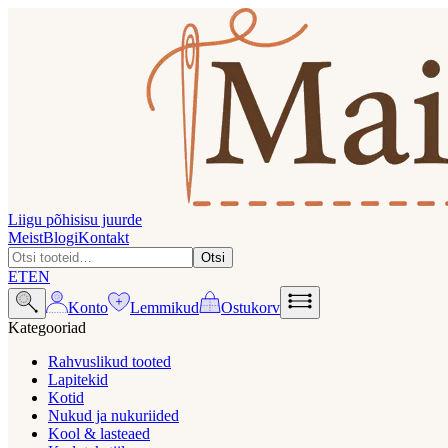
Liigu põhisisu juurde
Meist
Blogi
Kontakt
Otsi
ET
EN
Konto
Lemmikud
Ostukorv
Kategooriad
Rahvuslikud tooted
Lapitekid
Kotid
Nukud ja nukuriided
Kool & lasteaed