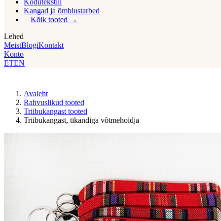
Kodutekstiil
Kangad ja õmblustarbed
Kõik tooted
Lehed
Meist
Blogi
Kontakt
Konto
ET
EN
Avaleht
Rahvuslikud tooted
Triibukangast tooted
Triibukangast, tikandiga võtmehoidja