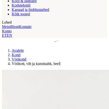
Kool & lasteaed
Kodutekstiil
Kangad ja õmblustarbed
Kõik tooted
Lehed
Meist
Blogi
Kontakt
Konto
ET
EN
Avaleht
Kotid
Vöökotid
Vöökott, vilt ja kunstnahk, beež