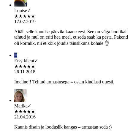
Louise
✓
★
★
★
★
★
17.07.2019
Aitäh selle kaunise päevikukaane eest. See on väga hoolikalt
tehtud ja mul on eriti hea meel, et seda saab ka pesta. Pakend
oli korralik, nii et kõik jõudis täiuslikuna kohale 👌
E
Etsy klient
✓
★
★
★
★
★
26.11.2018
Imeline!! Tehtud armastusega – ostan kindlasti uuesti.
Marika
✓
★
★
★
★
★
21.04.2016
Kaunis disain ja looduslik kangas – armastan seda :)