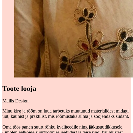
Toote looja
Mailis Design
Minu kirg ja rõõm on luua tarbetuks muutunud materjalidest midagi
uut, kaunist ja praktilist, mis rõõmustaks silma ja soojendaks südant.
Oma töös panen suurt rõhku kvaliteedile ning jätkusuutlikkusele.
Õmblen eelkõige suurtootmise jääkidest ja teise ringi kauplustest