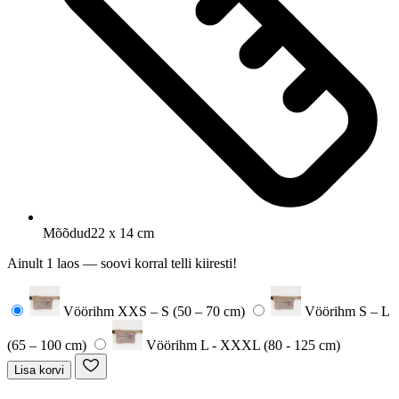
Mõõdud
22 x 14 cm
Ainult 1 laos — soovi korral telli kiiresti!
Vöörihm XXS – S (50 – 70 cm)
Vöörihm S – L
(65 – 100 cm)
Vöörihm L - XXXL (80 - 125 cm)
Lisa korvi