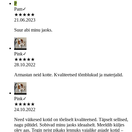
P
Pam
✓
★
★
★
★
★
21.06.2023
Suur abi minu jaoks.
Pink
✓
★
★
★
★
★
28.10.2022
Armastan neid kotte. Kvaliteetsed tõmblukud ja materjalid.
Pink
✓
★
★
★
★
★
24.10.2022
Need väikesed kotid on tõeliselt kvaliteetsed. Täpselt sellised,
nagu piltidel. Sobivad minu jaoks ideaalselt. Meeldib küljes
olev aas. Tegin neist pikaks lennuks vajalike asjade kotid –