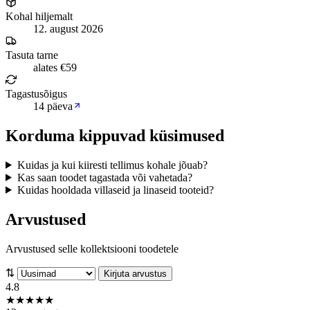
Kohal hiljemalt
12. august 2026
Tasuta tarne
alates €59
Tagastusõigus
14 päeva
Korduma kippuvad küsimused
Kuidas ja kui kiiresti tellimus kohale jõuab?
Kas saan toodet tagastada või vahetada?
Kuidas hooldada villaseid ja linaseid tooteid?
Arvustused
Arvustused selle kollektsiooni toodetele
⇅
Kirjuta arvustus
4.8
★
★
★
★
★