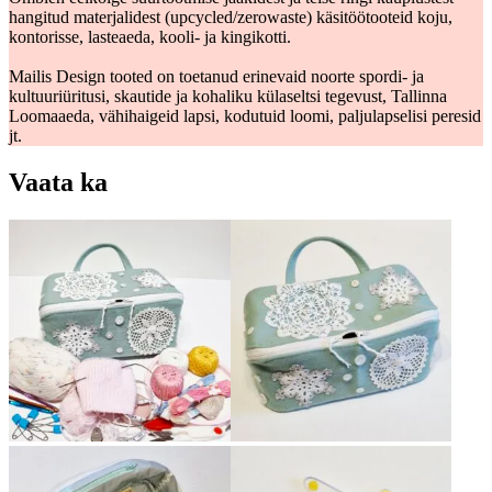
hangitud materjalidest (upcycled/zerowaste) käsitöötooteid koju,
kontorisse, lasteaeda, kooli- ja kingikotti.
Mailis Design tooted on toetanud erinevaid noorte spordi- ja
kultuuriüritusi, skautide ja kohaliku külaseltsi tegevust, Tallinna
Loomaaeda, vähihaigeid lapsi, kodutuid loomi, paljulapselisi peresid
jt.
Vaata ka