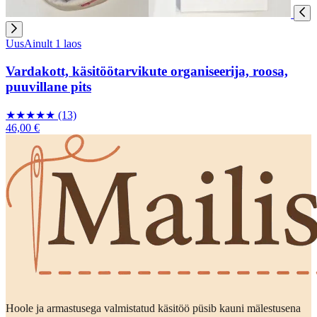
Uus
Ainult 1 laos
Vardakott, käsitöötarvikute organiseerija, roosa,
puuvillane pits
★
★
★
★
★
(13)
46,00 €
Hoole ja armastusega valmistatud käsitöö püsib kauni mälestusena