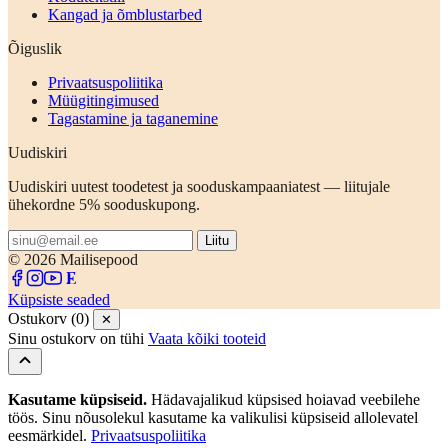
Kangad ja õmblustarbed
Õiguslik
Privaatsuspoliitika
Müügitingimused
Tagastamine ja taganemine
Uudiskiri
Uudiskiri uutest toodetest ja sooduskampaaniatest — liitujale
ühekordne 5% sooduskupong.
Liitu
© 2026 Mailisepood
Küpsiste seaded
Ostukorv (0)
✕
Sinu ostukorv on tühi
Vaata kõiki tooteid
Kasutame küpsiseid.
Hädavajalikud küpsised hoiavad veebilehe
töös. Sinu nõusolekul kasutame ka valikulisi küpsiseid allolevatel
eesmärkidel.
Privaatsuspoliitika