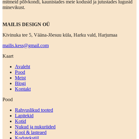
mitmeid põlvkondi, kaunistades meie kodusid ja jutustades lugusid
minevikust.
MAILIS DESIGN OÜ
Kivinuka tee 5, Vääna-Jõesuu küla, Harku vald, Harjumaa
mailis.kess@gmail.com
Kaart
Avaleht
Pood
Meist
Blogi
Kontakt
Pood
Rahvuslikud tooted
Lapitekid
Kotid
Nukud ja nukuriided
Kool & lasteaed
Kodutekstiil