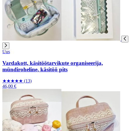
Uus
Vardakott, käsitöötarvikute organiseerija,
mündiroheline, käsitöö pits
★
★
★
★
★
(13)
46,00 €