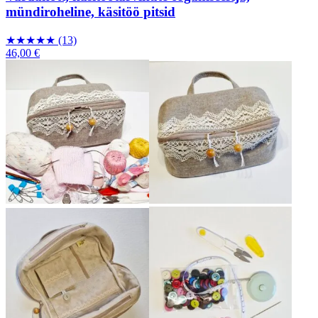
mündiroheline, käsitöö pitsid
★
★
★
★
★
(13)
46,00 €