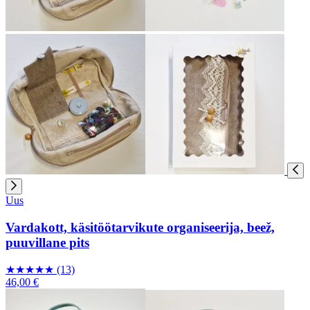
Uus
Vardakott, käsitöötarvikute organiseerija, beež,
puuvillane pits
★
★
★
★
★
(13)
46,00 €