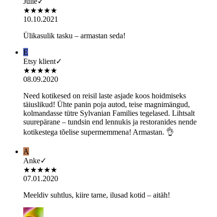
Julie
✓
★
★
★
★
★
10.10.2021
Ülikasulik tasku – armastan seda!
E
Etsy klient
✓
★
★
★
★
★
08.09.2020
Need kotikesed on reisil laste asjade koos hoidmiseks
täiuslikud! Ühte panin poja autod, teise magnimängud,
kolmandasse tütre Sylvanian Families tegelased. Lihtsalt
suurepärane – tundsin end lennukis ja restoranides nende
kotikestega tõelise supermemmena! Armastan. 👌
A
Anke
✓
★
★
★
★
★
07.01.2020
Meeldiv suhtlus, kiire tarne, ilusad kotid – aitäh!