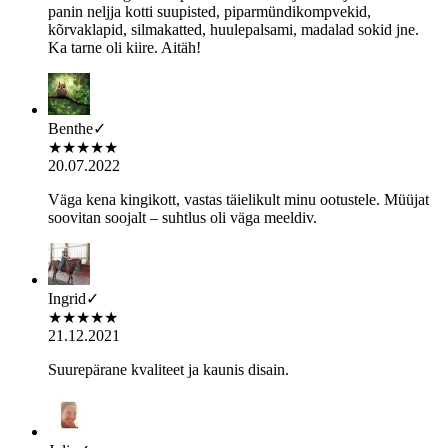
panin neljja kotti suupisted, piparmündikompvekid,
kõrvaklapid, silmakatted, huulepalsami, madalad sokid jne.
Ka tarne oli kiire. Aitäh!
Benthe
✓
★
★
★
★
★
20.07.2022
Väga kena kingikott, vastas täielikult minu ootustele. Müüjat
soovitan soojalt – suhtlus oli väga meeldiv.
Ingrid
✓
★
★
★
★
★
21.12.2021
Suurepärane kvaliteet ja kaunis disain.