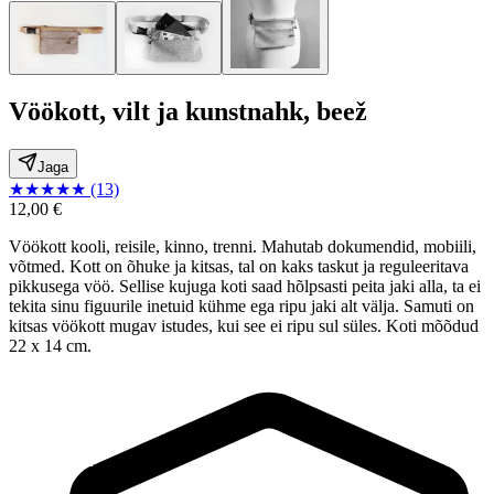
Vöökott, vilt ja kunstnahk, beež
Jaga
★
★
★
★
★
(13)
12,00 €
Vöökott kooli, reisile, kinno, trenni. Mahutab dokumendid, mobiili,
võtmed. Kott on õhuke ja kitsas, tal on kaks taskut ja reguleeritava
pikkusega vöö. Sellise kujuga koti saad hõlpsasti peita jaki alla, ta ei
tekita sinu figuurile inetuid kühme ega ripu jaki alt välja. Samuti on
kitsas vöökott mugav istudes, kui see ei ripu sul süles. Koti mõõdud
22 x 14 cm.