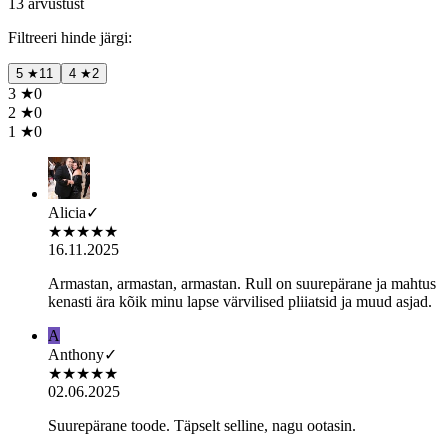
13 arvustust
Filtreeri hinde järgi:
5
★
11
4
★
2
3
★
0
2
★
0
1
★
0
Alicia
✓
★
★
★
★
★
16.11.2025
Armastan, armastan, armastan. Rull on suurepärane ja mahtus
kenasti ära kõik minu lapse värvilised pliiatsid ja muud asjad.
A
Anthony
✓
★
★
★
★
★
02.06.2025
Suurepärane toode. Täpselt selline, nagu ootasin.