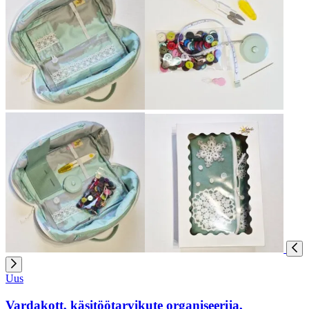
Uus
Vardakott, käsitöötarvikute organiseerija,