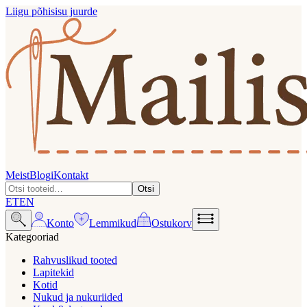
Liigu põhisisu juurde
Meist
Blogi
Kontakt
Otsi
ET
EN
Konto
Lemmikud
Ostukorv
Kategooriad
Rahvuslikud tooted
Lapitekid
Kotid
Nukud ja nukuriided