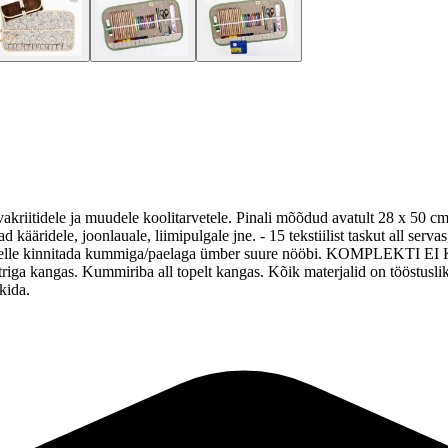
rasvakriitidele ja muudele koolitarvetele. Pinali mõõdud avatult 28 x 50 cm
vad kääridele, joonlauale, liimipulgale jne. - 15 tekstiilist taskut all s
misel saab selle kinnitada kummiga/paelaga ümber suure nööbi. K
triga kangas. Kummiriba all topelt kangas. Kõik materjalid on tööstusli
kida.