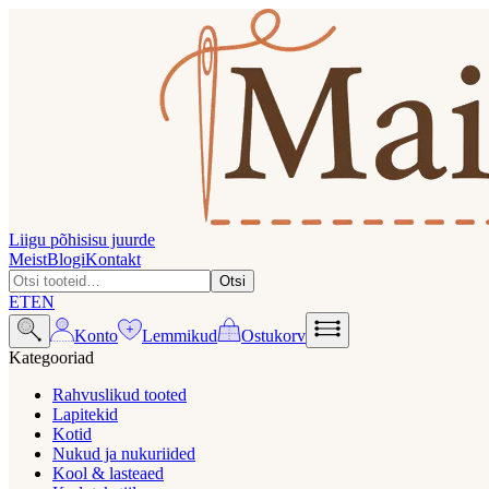
Liigu põhisisu juurde
Meist
Blogi
Kontakt
Otsi
ET
EN
Konto
Lemmikud
Ostukorv
Kategooriad
Rahvuslikud tooted
Lapitekid
Kotid
Nukud ja nukuriided
Kool & lasteaed