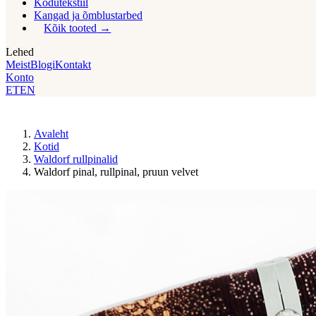
Kodutekstiil
Kangad ja õmblustarbed
Kõik tooted
Lehed
Meist
Blogi
Kontakt
Konto
ET
EN
Avaleht
Kotid
Waldorf rullpinalid
Waldorf pinal, rullpinal, pruun velvet