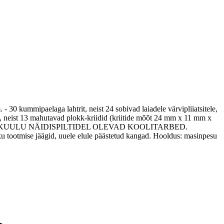
. - 30 kummipaelaga lahtrit, neist 24 sobivad laiadele värvipliiatsitele,
ervas, neist 13 mahutavad plokk-kriidid (kriitide mõõt 24 mm x 11 mm x
OMPLEKTI EI KUULU NÄIDISPILTIDEL OLEVAD KOOLITARBED.
ku tootmise jäägid, uuele elule päästetud kangad. Hooldus: masinpesu