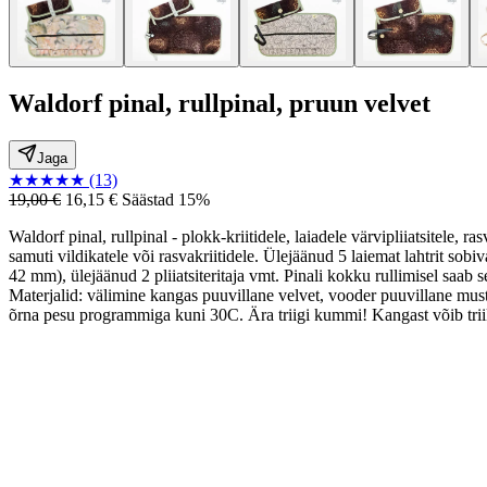
Waldorf pinal, rullpinal, pruun velvet
Jaga
★
★
★
★
★
(13)
19,00 €
16,15 €
Säästad 15%
Waldorf pinal, rullpinal - plokk-kriitidele, laiadele värvipliiatsitele, 
samuti vildikatele või rasvakriitidele. Ülejäänud 5 laiemat lahtrit sobi
42 mm), ülejäänud 2 pliiatsiteritaja vmt. Pinali kokku rulli
Materjalid: välimine kangas puuvillane velvet, vooder puuvillane mus
õrna pesu programmiga kuni 30C. Ära triigi kummi! Kangast võib trii