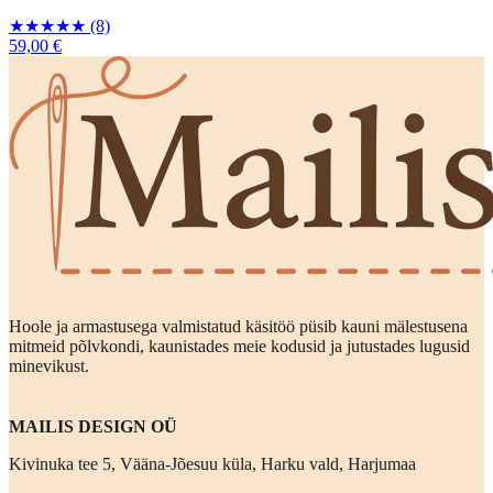
★
★
★
★
★
(8)
59,00 €
Hoole ja armastusega valmistatud käsitöö püsib kauni mälestusena
mitmeid põlvkondi, kaunistades meie kodusid ja jutustades lugusid
minevikust.
MAILIS DESIGN OÜ
Kivinuka tee 5, Vääna-Jõesuu küla, Harku vald, Harjumaa