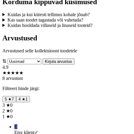
Korduma kippuvad küsimused
Kuidas ja kui kiiresti tellimus kohale jõuab?
Kas saan toodet tagastada või vahetada?
Kuidas hooldada villaseid ja linaseid tooteid?
Arvustused
Arvustused selle kollektsiooni toodetele
⇅
Kirjuta arvustus
4.9
★
★
★
★
★
8 arvustust
Filtreeri hinde järgi:
5
★
7
4
★
1
3
★
0
2
★
0
1
★
0
E
Etsy klient
✓