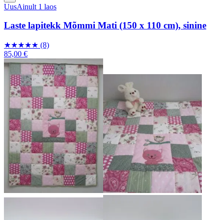
Uus
Ainult 1 laos
Laste lapitekk Mõmmi Mati (150 x 110 cm), sinine
★
★
★
★
★
(8)
85,00 €