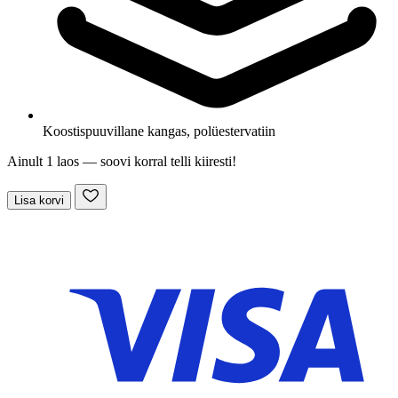
Koostis
puuvillane kangas, polüestervatiin
Ainult 1 laos — soovi korral telli kiiresti!
Lisa korvi