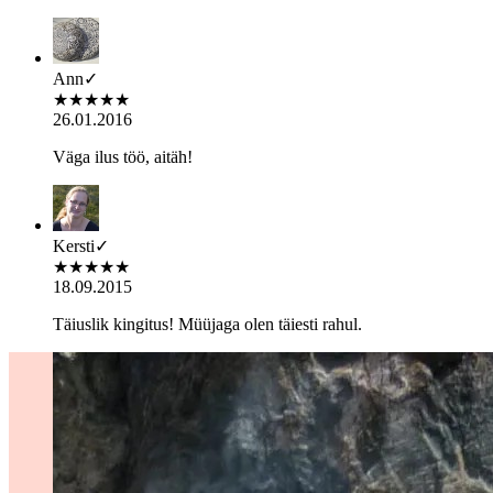
Ann
✓
★
★
★
★
★
26.01.2016
Väga ilus töö, aitäh!
Kersti
✓
★
★
★
★
★
18.09.2015
Täiuslik kingitus! Müüjaga olen täiesti rahul.