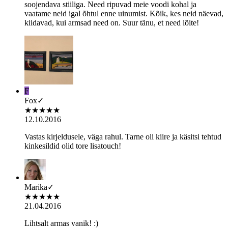
soojendava stiiliga. Need ripuvad meie voodi kohal ja
vaatame neid igal õhtul enne uinumist. Kõik, kes neid näevad,
kiidavad, kui armsad need on. Suur tänu, et need lõite!
F
Fox
✓
★
★
★
★
★
12.10.2016
Vastas kirjeldusele, väga rahul. Tarne oli kiire ja käsitsi tehtud
kinkesildid olid tore lisatouch!
Marika
✓
★
★
★
★
★
21.04.2016
Lihtsalt armas vanik! :)