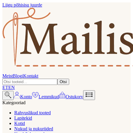
Liigu põhisisu juurde
Meist
Blogi
Kontakt
Otsi
ET
EN
Konto
Lemmikud
Ostukorv
Kategooriad
Rahvuslikud tooted
Lapitekid
Kotid
Nukud ja nukuriided