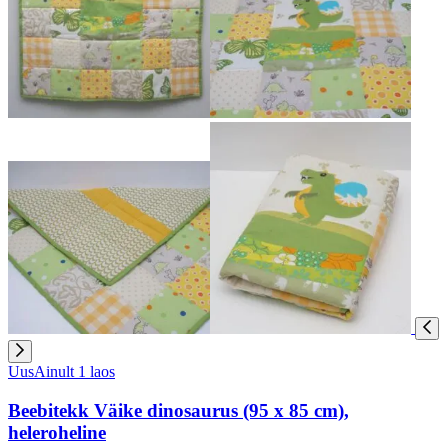
Uus
Ainult 1 laos
Beebitekk Väike dinosaurus (95 x 85 cm),
heleroheline