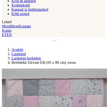
Kool & lasteaed
Kodutekstiil
Kangad ja õmblustarbed
Kõik tooted
Lehed
Meist
Blogi
Kontakt
Konto
ET
EN
Avaleht
Lapitekid
Lapitekid beebidele
Beebitekk Elevant Elli (95 x 80 cm), roosa