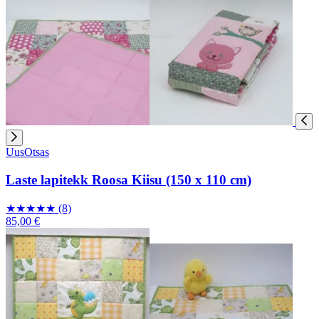
Uus
Otsas
Laste lapitekk Roosa Kiisu (150 x 110 cm)
★
★
★
★
★
(8)
85,00 €