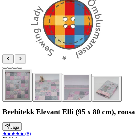
Beebitekk Elevant Elli (95 x 80 cm), roosa
Jaga
★
★
★
★
★
(8)