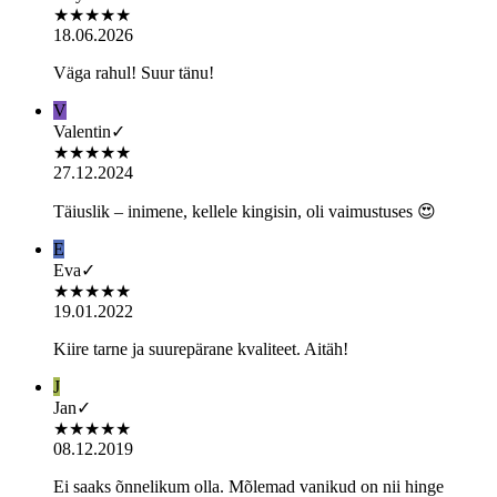
★
★
★
★
★
18.06.2026
Väga rahul! Suur tänu!
V
Valentin
✓
★
★
★
★
★
27.12.2024
Täiuslik – inimene, kellele kingisin, oli vaimustuses 😍
E
Eva
✓
★
★
★
★
★
19.01.2022
Kiire tarne ja suurepärane kvaliteet. Aitäh!
J
Jan
✓
★
★
★
★
★
08.12.2019
Ei saaks õnnelikum olla. Mõlemad vanikud on nii hinge