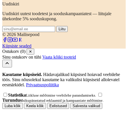
Uudiskiri
Uudiskiri uutest toodetest ja sooduskampaaniatest — liitujale
ühekordne 5% sooduskupong.
Liitu
© 2026 Mailisepood
Küpsiste seaded
Ostukorv (0)
✕
Sinu ostukorv on tühi
Vaata kõiki tooteid
Kasutame küpsiseid.
Hädavajalikud küpsised hoiavad veebilehe
töös. Sinu nõusolekul kasutame ka valikulisi küpsiseid allolevatel
eesmärkidel.
Privaatsuspoliitika
Statistika
Liikluse mõõtmine veebilehe parandamiseks.
Turundus
Isikupärastatud reklaamid ja kampaaniate mõõtmine.
Luba kõik
Keela kõik
Eelistused
Salvesta valikud