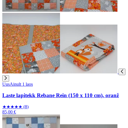
Uus
Ainult 1 laos
Laste lapitekk Rebane Rein (150 x 110 cm), oranž
★
★
★
★
★
(8)
85,00 €