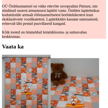
OÜ Õmblusmamsel on väike ettevõte suvepealinn Pärnust, mis
sündinud suurest armastusest lapitöö vastu. Õmblen lapitehnikas
kodutekstiile armsalt rõõmsameelsetest beebitekikestest kuni
eksklusiivsete voodikateteni. Lapitekkides kasutan naturaalseid,
eelnevalt läbi pestud puuvillaseid kangaid.
Kõik tooted on õmmeldud lemmiklooma- ja suitsuvabas
keskkonnas.
Vaata ka