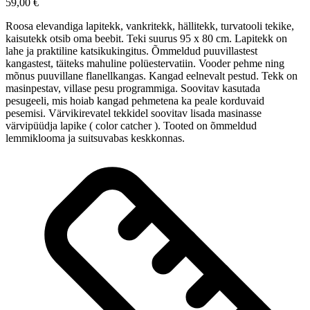
59,00 €
Roosa elevandiga lapitekk, vankritekk, hällitekk, turvatooli tekike,
kaisutekk otsib oma beebit. Teki suurus 95 x 80 cm. Lapitekk on
lahe ja praktiline katsikukingitus. Õmmeldud puuvillastest
kangastest, täiteks mahuline polüestervatiin. Vooder pehme ning
mõnus puuvillane flanellkangas. Kangad eelnevalt pestud. Tekk on
masinpestav, villase pesu programmiga. Soovitav kasutada
pesugeeli, mis hoiab kangad pehmetena ka peale korduvaid
pesemisi. Värvikirevatel tekkidel soovitav lisada masinasse
värvipüüdja lapike ( color catcher ). Tooted on õmmeldud
lemmiklooma ja suitsuvabas keskkonnas.