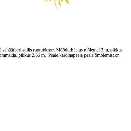
mõisahäärberi stiilis ruumidesse. Mõõdud: laius mõlemal 3 m, pikkus
le õmmelda, pikkus 2.66 m. Peale kardinapaela peale õmblemist on