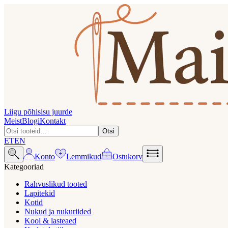
Liigu põhisisu juurde
Meist
Blogi
Kontakt
Otsi
ET
EN
Konto
Lemmikud
Ostukorv
Kategooriad
Rahvuslikud tooted
Lapitekid
Kotid
Nukud ja nukuriided
Kool & lasteaed