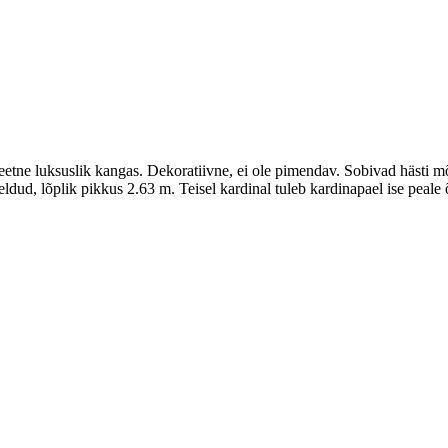
teetne luksuslik kangas. Dekoratiivne, ei ole pimendav. Sobivad hästi 
ldud, lõplik pikkus 2.63 m. Teisel kardinal tuleb kardinapael ise pea