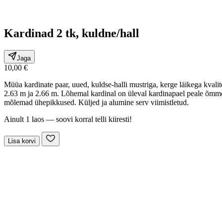
Kardinad 2 tk, kuldne/hall
Jaga
10,00 €
Müüa kardinate paar, uued, kuldse-halli mustriga, kerge läikega kvali
2.63 m ja 2.66 m. Lõhemal kardinal on üleval kardinapael peale õmme
mõlemad ühepikkused. Küljed ja alumine serv viimistletud.
Ainult 1 laos — soovi korral telli kiiresti!
Lisa korvi