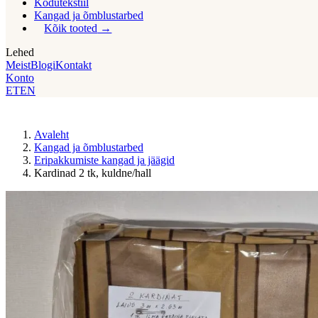
Kodutekstiil
Kangad ja õmblustarbed
Kõik tooted
Lehed
Meist
Blogi
Kontakt
Konto
ET
EN
Avaleht
Kangad ja õmblustarbed
Eripakkumiste kangad ja jäägid
Kardinad 2 tk, kuldne/hall