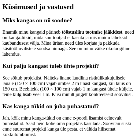
Küsimused ja vastused
Miks kangas on nii soodne?
Enamik minu kangaid pärineb
tööstusliku tootmise jääkidest
, need
on kanga-tükid, mida suurtootjad ei kasuta ja mis muidu läheksid
kaubandusest välja. Mina üritan need üles korjata ja pakkuda
käsitööhuvilistele soodsa hinnaga. See on minu väike ökoloogiline
lahendus.
Kui palju kangast tuleb ühte projekti?
See sõltub projektist. Näiteks linane laudlina ristkülikukujulisele
lauale (150 × 100 cm) vajab umbes 2 m linast kangast, kui laius on
150 cm. Beebitekk (100 × 100 cm) vajab 1 m kangast ühele küljele,
teine külg lisab veel 1 m. Küsi minult julgelt konkreetseid soovitusi.
Kas kanga tükid on juba puhastatud?
Jah, kõik minu kanga-tükid on enne e-poodi lisamist eelnevalt
puhastatud. Saad neid kohe oma projektis kasutada. Soovitan siiski
enne suuremat projekti kanga üle pesta, et vältida hilisemat
kokkutõmbumist.