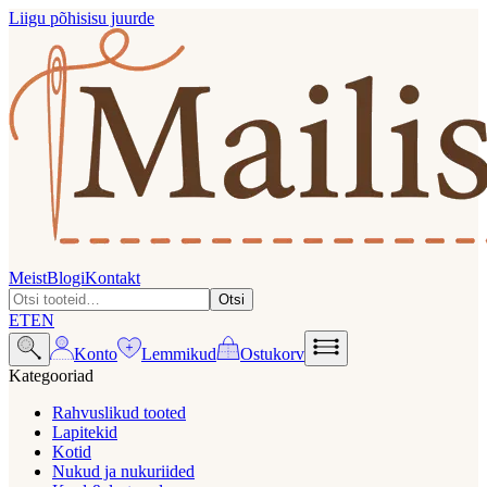
Liigu põhisisu juurde
Meist
Blogi
Kontakt
Otsi
ET
EN
Konto
Lemmikud
Ostukorv
Kategooriad
Rahvuslikud tooted
Lapitekid
Kotid
Nukud ja nukuriided