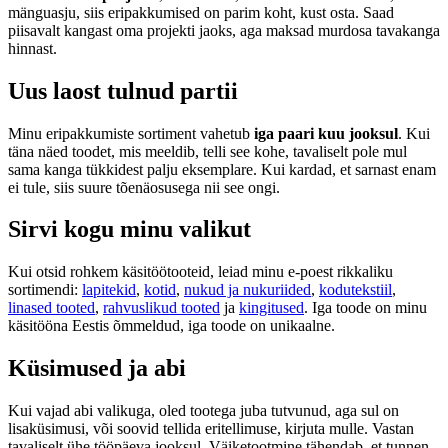
mänguasju, siis eripakkumised on parim koht, kust osta. Saad
piisavalt kangast oma projekti jaoks, aga maksad murdosa tavakanga
hinnast.
Uus laost tulnud partii
Minu eripakkumiste sortiment vahetub
iga paari kuu jooksul
. Kui
täna näed toodet, mis meeldib, telli see kohe, tavaliselt pole mul
sama kanga tükkidest palju eksemplare. Kui kardad, et sarnast enam
ei tule, siis suure tõenäosusega nii see ongi.
Sirvi kogu minu valikut
Kui otsid rohkem käsitöötooteid, leiad minu e-poest rikkaliku
sortimendi:
lapitekid
,
kotid
,
nukud ja nukuriided
,
kodutekstiil
,
linased tooted
,
rahvuslikud tooted
ja
kingitused
. Iga toode on minu
käsitööna Eestis õmmeldud, iga toode on unikaalne.
Küsimused ja abi
Kui vajad abi valikuga, oled tootega juba tutvunud, aga sul on
lisaküsimusi, või soovid tellida eritellimuse, kirjuta mulle. Vastan
tavaliselt ühe tööpäeva jooksul. Väiketootmine tähendab, et tunnen