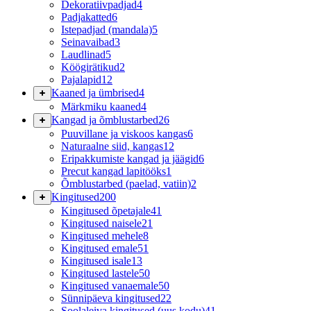
Dekoratiivpadjad
4
Padjakatted
6
Istepadjad (mandala)
5
Seinavaibad
3
Laudlinad
5
Köögirätikud
2
Pajalapid
12
Kaaned ja ümbrised
4
Märkmiku kaaned
4
Kangad ja õmblustarbed
26
Puuvillane ja viskoos kangas
6
Naturaalne siid, kangas
12
Eripakkumiste kangad ja jäägid
6
Precut kangad lapitööks
1
Õmblustarbed (paelad, vatiin)
2
Kingitused
200
Kingitused õpetajale
41
Kingitused naisele
21
Kingitused mehele
8
Kingitused emale
51
Kingitused isale
13
Kingitused lastele
50
Kingitused vanaemale
50
Sünnipäeva kingitused
22
Soolaleiva kingitused (uus kodu)
41