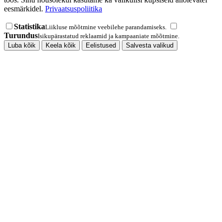
eesmärkidel.
Privaatsuspoliitika
Statistika
Liikluse mõõtmine veebilehe parandamiseks.
Turundus
Isikupärastatud reklaamid ja kampaaniate mõõtmine.
Luba kõik
Keela kõik
Eelistused
Salvesta valikud