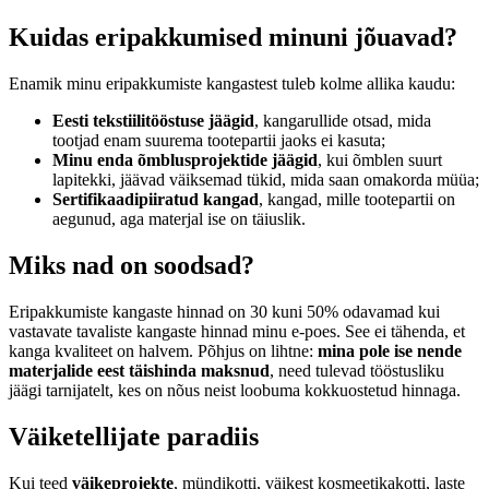
Kuidas eripakkumised minuni jõuavad?
Enamik minu eripakkumiste kangastest tuleb kolme allika kaudu:
Eesti tekstiilitööstuse jäägid
, kangarullide otsad, mida
tootjad enam suurema tootepartii jaoks ei kasuta;
Minu enda õmblusprojektide jäägid
, kui õmblen suurt
lapitekki, jäävad väiksemad tükid, mida saan omakorda müüa;
Sertifikaadipiiratud kangad
, kangad, mille tootepartii on
aegunud, aga materjal ise on täiuslik.
Miks nad on soodsad?
Eripakkumiste kangaste hinnad on 30 kuni 50% odavamad kui
vastavate tavaliste kangaste hinnad minu e-poes. See ei tähenda, et
kanga kvaliteet on halvem. Põhjus on lihtne:
mina pole ise nende
materjalide eest täishinda maksnud
, need tulevad tööstusliku
jäägi tarnijatelt, kes on nõus neist loobuma kokkuostetud hinnaga.
Väiketellijate paradiis
Kui teed
väikeprojekte
, mündikotti, väikest kosmeetikakotti, laste