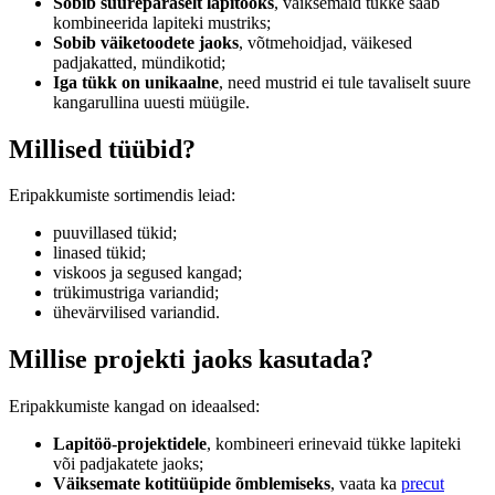
Sobib suurepäraselt lapitööks
, väiksemaid tükke saab
kombineerida lapiteki mustriks;
Sobib väiketoodete jaoks
, võtmehoidjad, väikesed
padjakatted, mündikotid;
Iga tükk on unikaalne
, need mustrid ei tule tavaliselt suure
kangarullina uuesti müügile.
Millised tüübid?
Eripakkumiste sortimendis leiad:
puuvillased tükid;
linased tükid;
viskoos ja segused kangad;
trükimustriga variandid;
ühevärvilised variandid.
Millise projekti jaoks kasutada?
Eripakkumiste kangad on ideaalsed:
Lapitöö-projektidele
, kombineeri erinevaid tükke lapiteki
või padjakatete jaoks;
Väiksemate kotitüüpide õmblemiseks
, vaata ka
precut