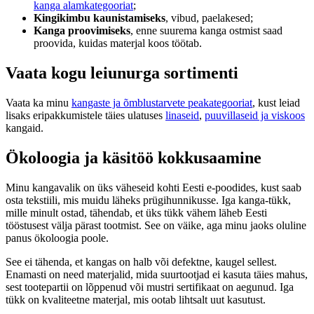
kanga alamkategooriat
;
Kingikimbu kaunistamiseks
, vibud, paelakesed;
Kanga proovimiseks
, enne suurema kanga ostmist saad
proovida, kuidas materjal koos töötab.
Vaata kogu leiunurga sortimenti
Vaata ka minu
kangaste ja õmblustarvete peakategooriat
, kust leiad
lisaks eripakkumistele täies ulatuses
linaseid
,
puuvillaseid ja viskoos
kangaid.
Ökoloogia ja käsitöö kokkusaamine
Minu kangavalik on üks väheseid kohti Eesti e-poodides, kust saab
osta tekstiili, mis muidu läheks prügihunnikusse. Iga kanga-tükk,
mille minult ostad, tähendab, et üks tükk vähem läheb Eesti
tööstusest välja pärast tootmist. See on väike, aga minu jaoks oluline
panus ökoloogia poole.
See ei tähenda, et kangas on halb või defektne, kaugel sellest.
Enamasti on need materjalid, mida suurtootjad ei kasuta täies mahus,
sest tootepartii on lõppenud või mustri sertifikaat on aegunud. Iga
tükk on kvaliteetne materjal, mis ootab lihtsalt uut kasutust.