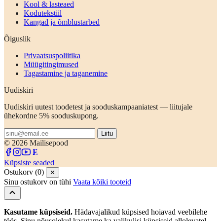
Kool & lasteaed
Kodutekstiil
Kangad ja õmblustarbed
Õiguslik
Privaatsuspoliitika
Müügitingimused
Tagastamine ja taganemine
Uudiskiri
Uudiskiri uutest toodetest ja sooduskampaaniatest — liitujale
ühekordne 5% sooduskupong.
Liitu
© 2026 Mailisepood
Küpsiste seaded
Ostukorv (0)
✕
Sinu ostukorv on tühi
Vaata kõiki tooteid
Kasutame küpsiseid.
Hädavajalikud küpsised hoiavad veebilehe
töös. Sinu nõusolekul kasutame ka valikulisi küpsiseid allolevatel