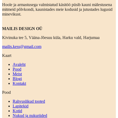
Hoole ja armastusega valmistatud käsitöö püsib kauni mälestusena
mitmeid põlvkondi, kaunistades meie kodusid ja jutustades lugusid
minevikust.
MAILIS DESIGN OÜ
Kivinuka tee 5, Vääna-Jõesuu küla, Harku vald, Harjumaa
mailis.kess@gmail.com
Kaart
Avaleht
Pood
Meist
Blogi
Kontakt
Pood
Rahvuslikud tooted
Lapitekid
Kotid
Nukud ja nukuriided