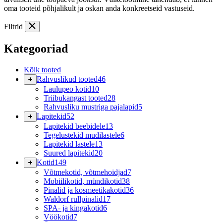
oma tooteid põhjalikult ja oskan anda konkreetseid vastuseid.
Filtrid
Kategooriad
Kõik tooted
Rahvuslikud tooted
46
Laulupeo kotid
10
Triibukangast tooted
28
Rahvusliku mustriga pajalapid
5
Lapitekid
52
Lapitekid beebidele
13
Tegelustekid mudilastele
6
Lapitekid lastele
13
Suured lapitekid
20
Kotid
149
Võtmekotid, võtmehoidjad
7
Mobiilikotid, mündikotid
38
Pinalid ja kosmeetikakotid
36
Waldorf rullpinalid
17
SPA- ja kingakotid
6
Vöökotid
7