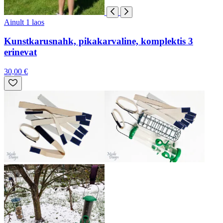
Ainult 1 laos
Kunstkarusnahk, pikakarvaline, komplektis 3
erinevat
30,00 €