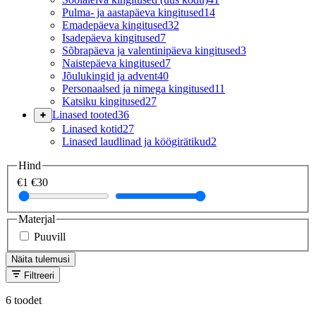
Pulma- ja aastapäeva kingitused
14
Emadepäeva kingitused
32
Isadepäeva kingitused
7
Sõbrapäeva ja valentinipäeva kingitused
3
Naistepäeva kingitused
7
Jõulukingid ja advent
40
Personaalsed ja nimega kingitused
11
Katsiku kingitused
27
Linased tooted
36
Linased kotid
27
Linased laudlinad ja köögirätikud
2
Hind
€1
€30
Materjal
Puuvill
Näita tulemusi
Filtreeri
6 toodet