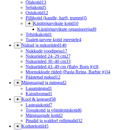
Õlakotid
13
Seljakotid
5
Ostukotid
12
Pillikotid (kandle, harfi, trummi)
5
Käsitöötarvikute kotid
10
Käsitöötarvikute organiseerijad
9
Tehnikakotid
1
Tualett-tarvete kotid meestele
4
Nukud ja nukuriided
140
Nukkude voodipesu
17
Nukuriided 24–29 cm
27
Nukuriided 30–40 cm
33
Nukuriided 43–49 cm (Baby Born jt)
18
Moenukkude riided (Paola Reina, Barbie jt)
34
Päästetud nukud
12
Mänguasjad ja mängud
2
Lauamängud
1
Kaisuloomad
1
Kool & lasteaed
58
Lasteaiakotid
7
Tossukotid ja võimlemiskotid
6
Mänguasjade kotid
2
Pinalid ja waldorf rullpinalid
32
Kodutekstiil
45