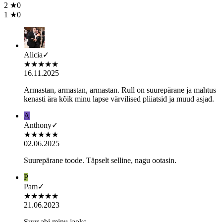
2
★
0
1
★
0
Alicia
✓
★
★
★
★
★
16.11.2025
Armastan, armastan, armastan. Rull on suurepärane ja mahtus
kenasti ära kõik minu lapse värvilised pliiatsid ja muud asjad.
A
Anthony
✓
★
★
★
★
★
02.06.2025
Suurepärane toode. Täpselt selline, nagu ootasin.
P
Pam
✓
★
★
★
★
★
21.06.2023
Suur abi minu jaoks.