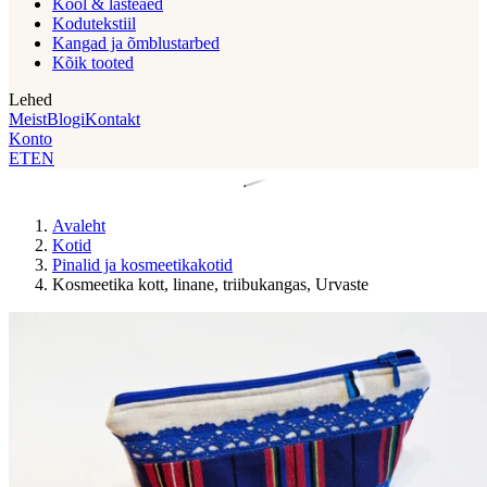
Kool & lasteaed
Kodutekstiil
Kangad ja õmblustarbed
Kõik tooted
Lehed
Meist
Blogi
Kontakt
Konto
ET
EN
Avaleht
Kotid
Pinalid ja kosmeetikakotid
Kosmeetika kott, linane, triibukangas, Urvaste