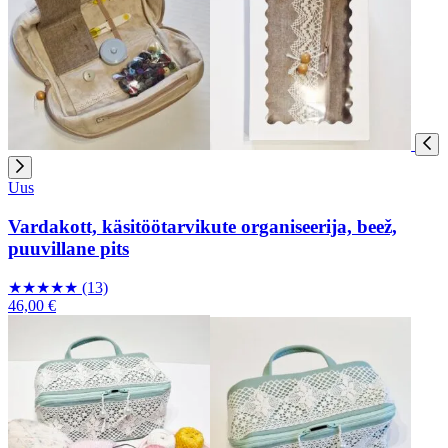
Uus
Vardakott, käsitöötarvikute organiseerija, beež,
puuvillane pits
★
★
★
★
★
(13)
46,00 €