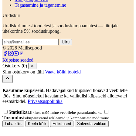
Tagastamine ja taganemine
Uudiskiri
Uudiskiri uutest toodetest ja sooduskampaaniatest — liitujale
ühekordne 5% sooduskupong.
Liitu
© 2026 Mailisepood
Küpsiste seaded
Ostukorv (0)
✕
Sinu ostukorv on tühi
Vaata kõiki tooteid
Kasutame küpsiseid.
Hädavajalikud küpsised hoiavad veebilehe
töös. Sinu nõusolekul kasutame ka valikulisi küpsiseid allolevatel
eesmärkidel.
Privaatsuspoliitika
Statistika
Liikluse mõõtmine veebilehe parandamiseks.
Turundus
Isikupärastatud reklaamid ja kampaaniate mõõtmine.
Luba kõik
Keela kõik
Eelistused
Salvesta valikud