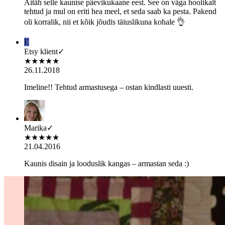
Aitäh selle kaunise päevikukaane eest. See on väga hoolikalt
tehtud ja mul on eriti hea meel, et seda saab ka pesta. Pakend
oli korralik, nii et kõik jõudis täiuslikuna kohale 👌
E
Etsy klient
✓
★
★
★
★
★
26.11.2018
Imeline!! Tehtud armastusega – ostan kindlasti uuesti.
Marika
✓
★
★
★
★
★
21.04.2016
Kaunis disain ja looduslik kangas – armastan seda :)