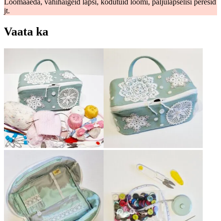
Loomaaeda, vähihaigeid lapsi, kodutuid loomi, paljulapselisi peresid
jt.
Vaata ka