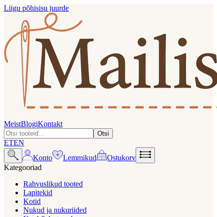
Liigu põhisisu juurde
Meist
Blogi
Kontakt
Otsi
ET
EN
Konto
Lemmikud
Ostukorv
Kategooriad
Rahvuslikud tooted
Lapitekid
Kotid
Nukud ja nukuriided