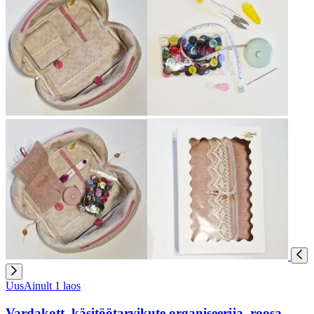
Uus
Ainult 1 laos
Vardakott, käsitöötarvikute organiseerija, roosa,