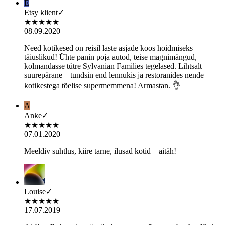
E
Etsy klient
✓
★
★
★
★
★
08.09.2020
Need kotikesed on reisil laste asjade koos hoidmiseks
täiuslikud! Ühte panin poja autod, teise magnimängud,
kolmandasse tütre Sylvanian Families tegelased. Lihtsalt
suurepärane – tundsin end lennukis ja restoranides nende
kotikestega tõelise supermemmena! Armastan. 👌
A
Anke
✓
★
★
★
★
★
07.01.2020
Meeldiv suhtlus, kiire tarne, ilusad kotid – aitäh!
Louise
✓
★
★
★
★
★
17.07.2019