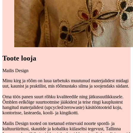
Toote looja
Mailis Design
Minu kirg ja rõõm on luua tarbetuks muutunud materjalidest midagi
uut, kaunist ja praktilist, mis rõõmustaks silma ja soojendaks südant.
Oma töös panen suurt rõhku kvaliteedile ning jätkusuutlikkusele.
Õmblen eelkõige suurtootmise jääkidest ja teise ringi kauplustest
hangitud materjalidest (upcycled/zerowaste) käsitöötooteid koju,
kontorisse, lasteaeda, kooli- ja kingikotti.
Mailis Design tooted on toetanud erinevaid noorte spordi- ja
kultuuriüritusi, skautide ja kohaliku külaseltsi tegevust, Tallinna