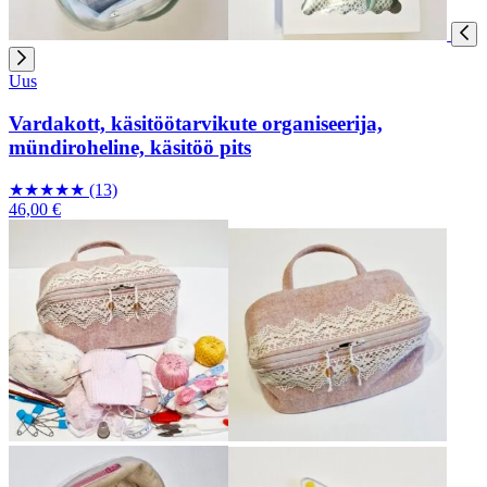
Uus
Vardakott, käsitöötarvikute organiseerija,
mündiroheline, käsitöö pits
★
★
★
★
★
(13)
46,00 €