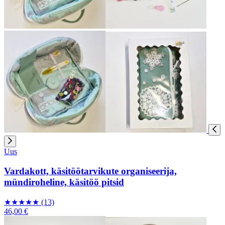
Uus
Vardakott, käsitöötarvikute organiseerija,
mündiroheline, käsitöö pitsid
★
★
★
★
★
(13)
46,00 €