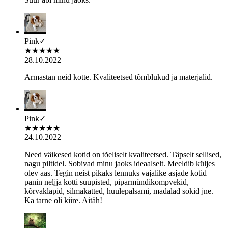
Pink
✓
★
★
★
★
★
28.10.2022
Armastan neid kotte. Kvaliteetsed tõmblukud ja materjalid.
Pink
✓
★
★
★
★
★
24.10.2022
Need väikesed kotid on tõeliselt kvaliteetsed. Täpselt sellised,
nagu piltidel. Sobivad minu jaoks ideaalselt. Meeldib küljes
olev aas. Tegin neist pikaks lennuks vajalike asjade kotid –
panin neljja kotti suupisted, piparmündikompvekid,
kõrvaklapid, silmakatted, huulepalsami, madalad sokid jne.
Ka tarne oli kiire. Aitäh!