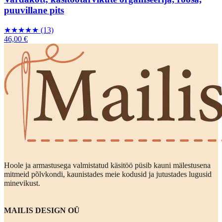
puuvillane pits
★
★
★
★
★
(13)
46,00 €
Hoole ja armastusega valmistatud käsitöö püsib kauni mälestusena
mitmeid põlvkondi, kaunistades meie kodusid ja jutustades lugusid
minevikust.
MAILIS DESIGN OÜ