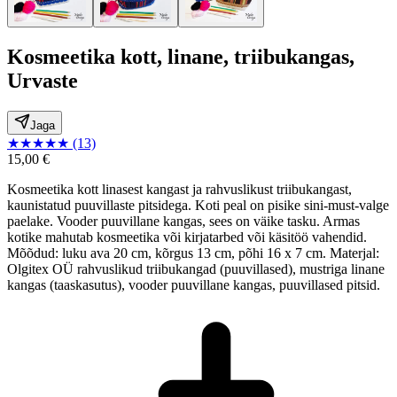
Kosmeetika kott, linane, triibukangas,
Urvaste
Jaga
★
★
★
★
★
(13)
15,00 €
Kosmeetika kott linasest kangast ja rahvuslikust triibukangast,
kaunistatud puuvillaste pitsidega. Koti peal on pisike sini-must-valge
paelake. Vooder puuvillane kangas, sees on väike tasku. Armas
kotike mahutab kosmeetika või kirjatarbed või käsitöö vahendid.
Mõõdud: luku ava 20 cm, kõrgus 13 cm, põhi 16 x 7 cm. Materjal:
Olgitex OÜ rahvuslikud triibukangad (puuvillased), mustriga linane
kangas (taaskasutus), vooder puuvillane kangas, puuvillased pitsid.