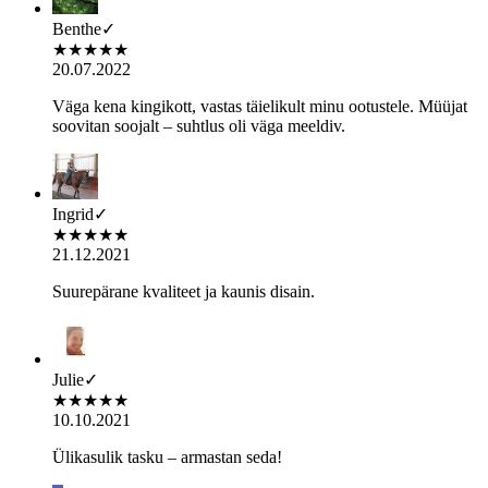
Benthe
✓
★
★
★
★
★
20.07.2022
Väga kena kingikott, vastas täielikult minu ootustele. Müüjat
soovitan soojalt – suhtlus oli väga meeldiv.
Ingrid
✓
★
★
★
★
★
21.12.2021
Suurepärane kvaliteet ja kaunis disain.
Julie
✓
★
★
★
★
★
10.10.2021
Ülikasulik tasku – armastan seda!