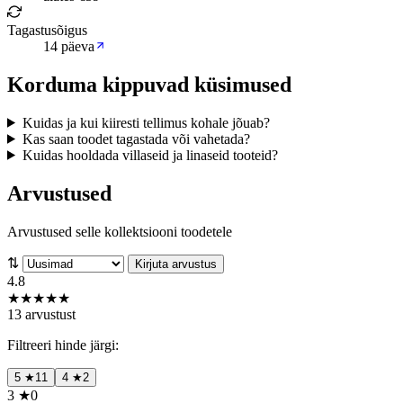
Tagastusõigus
14 päeva
Korduma kippuvad küsimused
Kuidas ja kui kiiresti tellimus kohale jõuab?
Kas saan toodet tagastada või vahetada?
Kuidas hooldada villaseid ja linaseid tooteid?
Arvustused
Arvustused selle kollektsiooni toodetele
⇅
Kirjuta arvustus
4.8
★
★
★
★
★
13 arvustust
Filtreeri hinde järgi:
5
★
11
4
★
2
3
★
0