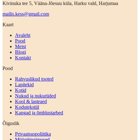
Kivinuka tee 5, Vääna-Jõesuu küla, Harku vald, Harjumaa
mailis.kess@gmail.com
Kaart
Avaleht
Pood
Meist
Blogi
Kontakt
Pood
Rahvuslikud tooted
Lapitekid
Kotid
Nukud ja nukuriided
Kool & lasteaed
Kodutekstiil
Kangad ja õmblustarbed
Õiguslik
Privaatsuspoliitika
Müügitingimused