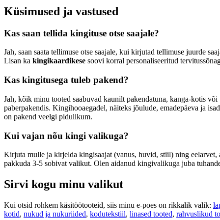
Küsimused ja vastused
Kas saan tellida kingituse otse saajale?
Jah, saan saata tellimuse otse saajale, kui kirjutad tellimuse juurde saaj
Lisan ka
kingikaardikese
soovi korral personaliseeritud tervitussõna
Kas kingitusega tuleb pakend?
Jah, kõik minu tooted saabuvad kaunilt pakendatuna, kanga-kotis või
paberpakendis. Kingihooaegadel, näiteks jõulude, emadepäeva ja isad
on pakend veelgi pidulikum.
Kui vajan nõu kingi valikuga?
Kirjuta mulle ja kirjelda kingisaajat (vanus, huvid, stiil) ning eelarvet, 
pakkuda 3-5 sobivat valikut. Olen aidanud kingivalikuga juba tuhande
Sirvi kogu minu valikut
Kui otsid rohkem käsitöötooteid, siis minu e-poes on rikkalik valik:
la
kotid
,
nukud ja nukuriided
,
kodutekstiil
,
linased tooted
,
rahvuslikud t