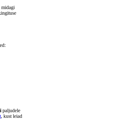
d midagi
kingituse
ed:
i
paljudele
t
, kust leiad