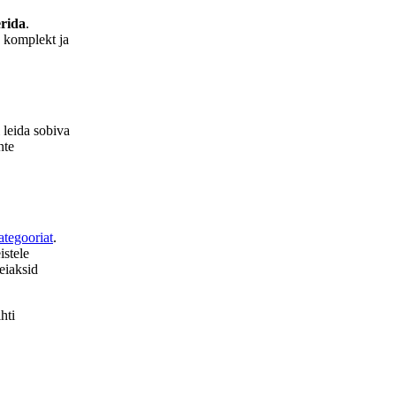
rida
.
e komplekt ja
l leida sobiva
nte
ategooriat
.
istele
leiaksid
ihti