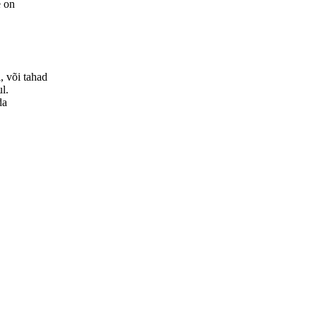
e on
, või tahad
ul.
da