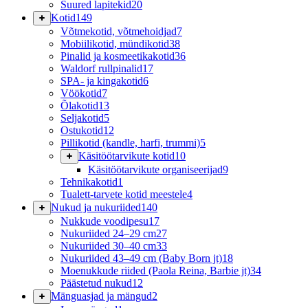
Suured lapitekid
20
Kotid
149
Võtmekotid, võtmehoidjad
7
Mobiilikotid, mündikotid
38
Pinalid ja kosmeetikakotid
36
Waldorf rullpinalid
17
SPA- ja kingakotid
6
Vöökotid
7
Õlakotid
13
Seljakotid
5
Ostukotid
12
Pillikotid (kandle, harfi, trummi)
5
Käsitöötarvikute kotid
10
Käsitöötarvikute organiseerijad
9
Tehnikakotid
1
Tualett-tarvete kotid meestele
4
Nukud ja nukuriided
140
Nukkude voodipesu
17
Nukuriided 24–29 cm
27
Nukuriided 30–40 cm
33
Nukuriided 43–49 cm (Baby Born jt)
18
Moenukkude riided (Paola Reina, Barbie jt)
34
Päästetud nukud
12
Mänguasjad ja mängud
2