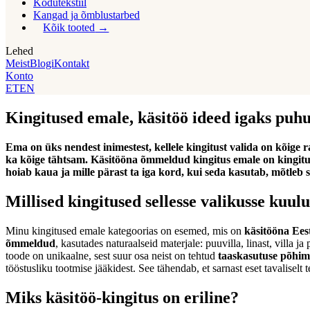
Kodutekstiil
Kangad ja õmblustarbed
Kõik tooted
Lehed
Meist
Blogi
Kontakt
Konto
ET
EN
Kingitused emale, käsitöö ideed igaks puh
Ema on üks nendest inimestest, kellele kingitust valida on kõige 
ka kõige tähtsam. Käsitööna õmmeldud kingitus emale on kingitu
hoiab kaua ja mille pärast ta iga kord, kui seda kasutab, mõtleb s
Millised kingitused sellesse valikusse kuul
Minu kingitused emale kategoorias on esemed, mis on
käsitööna Eest
õmmeldud
, kasutades naturaalseid materjale: puuvilla, linast, villa ja p
toode on unikaalne, sest suur osa neist on tehtud
taaskasutuse põhim
tööstusliku tootmise jääkidest. See tähendab, et sarnast eset tavaliselt tei
Miks käsitöö-kingitus on eriline?