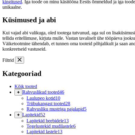
kingitused
. Iga toode on minu käsitööna Eestis õmmeldud ja iga tood
unikaalne.
Küsimused ja abi
Kui vajad abi valikuga, oled tootega tutvunud, aga sul on lisaküsimusi
tellida eritellimuse, kirjuta mulle. Vastan tavaliselt ühe tööpäeva jooks
Väiketootmine tähendab, et tunnen oma tooteid põhjalikult ja saan an
konkreetseid vastuseid.
Filtrid
Kategooriad
Kõik tooted
Rahvuslikud tooted
46
Laulupeo kotid
10
Triibukangast tooted
28
Rahvusliku mustriga pajalapid
5
Lapitekid
52
Lapitekid beebidele
13
Tegelustekid mudilastele
6
Lapitekid lastele
13