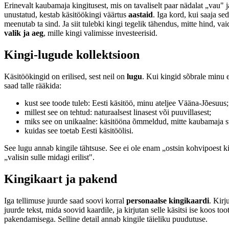
Erinevalt kaubamaja kingitusest, mis on tavaliselt paar nädalat „vau" j
unustatud, kestab käsitöökingi väärtus
aastaid
. Iga kord, kui saaja se
meenutab ta sind. Ja siit tulebki kingi tegelik tähendus, mitte hind, va
valik ja aeg
, mille kingi valimisse investeerisid.
Kingi-lugude kollektsioon
Käsitöökingid on erilised, sest neil on
lugu
. Kui kingid sõbrale minu e
saad talle rääkida:
kust see toode tuleb: Eesti käsitöö, minu ateljee Vääna-Jõesuus;
millest see on tehtud: naturaalsest linasest või puuvillasest;
miks see on unikaalne: käsitööna õmmeldud, mitte kaubamaja s
kuidas see toetab Eesti käsitöölisi.
See lugu annab kingile tähtsuse. See ei ole enam „ostsin kohvipoest k
„valisin sulle midagi erilist".
Kingikaart ja pakend
Iga tellimuse juurde saad soovi korral
personaalse kingikaardi
. Kirj
juurde tekst, mida soovid kaardile, ja kirjutan selle käsitsi ise koos too
pakendamisega. Selline detail annab kingile täieliku puudutuse.