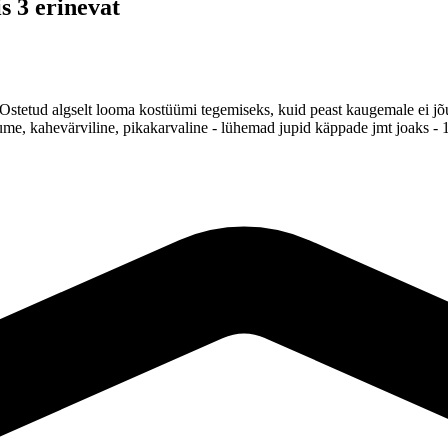
s 3 erinevat
Ostetud algselt looma kostüümi tegemiseks, kuid peast kaugemale ei jõ
me, kahevärviline, pikakarvaline - lühemad jupid käppade jmt joaks - 1 