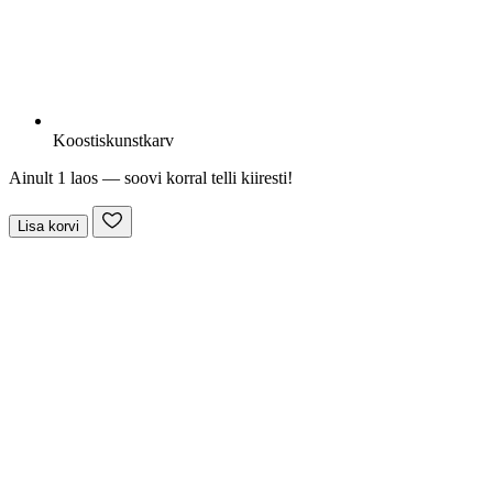
Koostis
kunstkarv
Ainult 1 laos — soovi korral telli kiiresti!
Lisa korvi