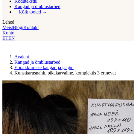
Kodutekstiil
Kangad ja õmblustarbed
Kõik tooted
Lehed
Meist
Blogi
Kontakt
Konto
ET
EN
Avaleht
Kangad ja õmblustarbed
Eripakkumiste kangad ja jäägid
Kunstkarusnahk, pikakarvaline, komplektis 3 erinevat