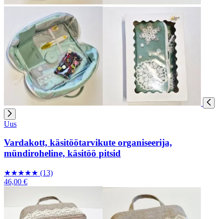
Uus
Vardakott, käsitöötarvikute organiseerija,
mündiroheline, käsitöö pitsid
★
★
★
★
★
(13)
46,00 €