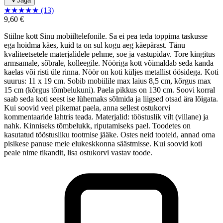
Jaga
★
★
★
★
★
(13)
9,60 €
Stiilne kott Sinu mobiiltelefonile. Sa ei pea teda toppima taskusse
ega hoidma käes, kuid ta on sul kogu aeg käepärast. Tänu
kvaliteetsetele materjalidele pehme, soe ja vastupidav. Tore kingitus
armsamale, sõbrale, kolleegile. Nööriga kott võimaldab seda kanda
kaelas või risti üle rinna. Nöör on koti küljes metallist öösidega. Koti
suurus: 11 x 19 cm. Sobib mobiilile max laius 8,5 cm, kõrgus max
15 cm (kõrgus tõmbelukuni). Paela pikkus on 130 cm. Soovi korral
saab seda koti seest ise lühemaks sõlmida ja liigsed otsad ära lõigata.
Kui soovid veel pikemat paela, anna sellest ostukorvi
kommentaaride lahtris teada. Materjalid: tööstuslik vilt (villane) ja
nahk. Kinniseks tõmbelukk, riputamiseks pael. Toodetes on
kasutatud tööstusliku tootmise jääke. Ostes neid tooteid, annad oma
pisikese panuse meie elukeskkonna säästmisse. Kui soovid koti
peale nime tikandit, lisa ostukorvi vastav toode.