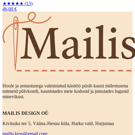
★
★
★
★
★
(13)
46,00 €
Hoole ja armastusega valmistatud käsitöö püsib kauni mälestusena
mitmeid põlvkondi, kaunistades meie kodusid ja jutustades lugusid
minevikust.
MAILIS DESIGN OÜ
Kivinuka tee 5, Vääna-Jõesuu küla, Harku vald, Harjumaa
mailis.kess@gmail.com