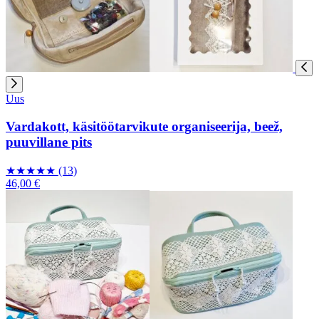
Uus
Vardakott, käsitöötarvikute organiseerija, beež,
puuvillane pits
★
★
★
★
★
(13)
46,00 €