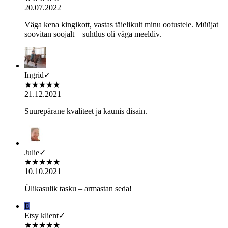
20.07.2022
Väga kena kingikott, vastas täielikult minu ootustele. Müüjat
soovitan soojalt – suhtlus oli väga meeldiv.
Ingrid
✓
★
★
★
★
★
21.12.2021
Suurepärane kvaliteet ja kaunis disain.
Julie
✓
★
★
★
★
★
10.10.2021
Ülikasulik tasku – armastan seda!
E
Etsy klient
✓
★
★
★
★
★