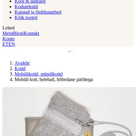
Kool & lasteaed
Kodutekstiil
Kangad ja õmblustarbed
Kõik tooted
Lehed
Meist
Blogi
Kontakt
Konto
ET
EN
Avaleht
Kotid
Mobiilikotid, mündikotid
Mobiili kott, helehall, hõbedane pärlitega