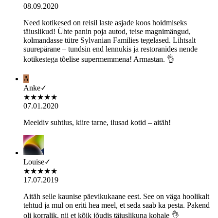
08.09.2020
Need kotikesed on reisil laste asjade koos hoidmiseks
täiuslikud! Ühte panin poja autod, teise magnimängud,
kolmandasse tütre Sylvanian Families tegelased. Lihtsalt
suurepärane – tundsin end lennukis ja restoranides nende
kotikestega tõelise supermemmena! Armastan. 👌
A
Anke
✓
★
★
★
★
★
07.01.2020
Meeldiv suhtlus, kiire tarne, ilusad kotid – aitäh!
Louise
✓
★
★
★
★
★
17.07.2019
Aitäh selle kaunise päevikukaane eest. See on väga hoolikalt
tehtud ja mul on eriti hea meel, et seda saab ka pesta. Pakend
oli korralik, nii et kõik jõudis täiuslikuna kohale 👌