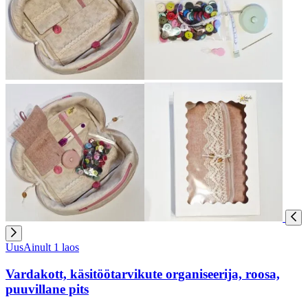
Uus
Ainult 1 laos
Vardakott, käsitöötarvikute organiseerija, roosa,
puuvillane pits