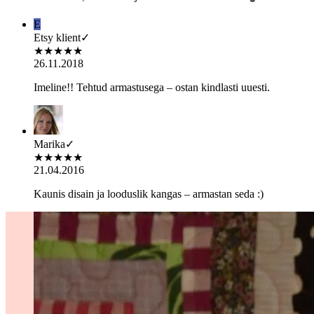
E
Etsy klient
✓
★
★
★
★
★
26.11.2018
Imeline!! Tehtud armastusega – ostan kindlasti uuesti.
Marika
✓
★
★
★
★
★
21.04.2016
Kaunis disain ja looduslik kangas – armastan seda :)