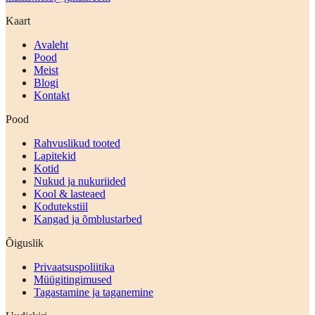
Kaart
Avaleht
Pood
Meist
Blogi
Kontakt
Pood
Rahvuslikud tooted
Lapitekid
Kotid
Nukud ja nukuriided
Kool & lasteaed
Kodutekstiil
Kangad ja õmblustarbed
Õiguslik
Privaatsuspoliitika
Müügitingimused
Tagastamine ja taganemine