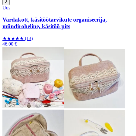
Uus
Vardakott, käsitöötarvikute organiseerija,
mündiroheline, käsitöö pits
★
★
★
★
★
(13)
46,00 €