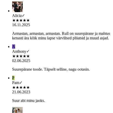
Alicia
✓
★
★
★
★
★
16.11.2025
Armastan, armastan, armastan. Rull on suurepärane ja mahtus
kenasti ära kõik minu lapse värvilised pliiatsid ja muud asjad.
A
Anthony
✓
★
★
★
★
★
02.06.2025
Suurepärane toode. Täpselt selline, nagu ootasin.
P
Pam
✓
★
★
★
★
★
21.06.2023
Suur abi minu jaoks.