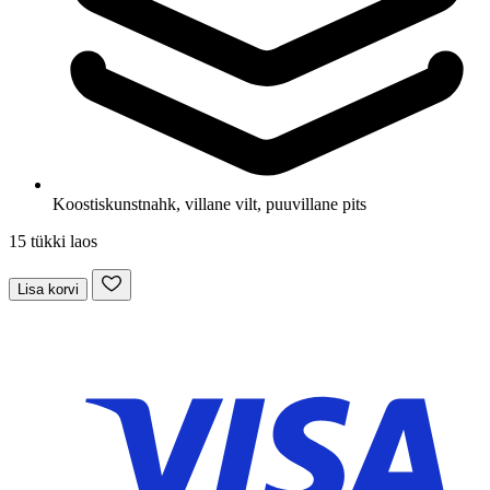
Koostis
kunstnahk, villane vilt, puuvillane pits
15 tükki laos
Lisa korvi