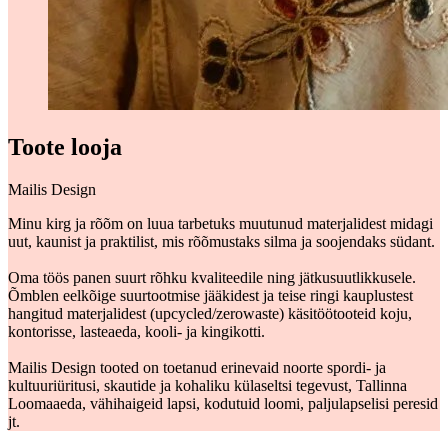
Toote looja
Mailis Design
Minu kirg ja rõõm on luua tarbetuks muutunud materjalidest midagi
uut, kaunist ja praktilist, mis rõõmustaks silma ja soojendaks südant.
Oma töös panen suurt rõhku kvaliteedile ning jätkusuutlikkusele.
Õmblen eelkõige suurtootmise jääkidest ja teise ringi kauplustest
hangitud materjalidest (upcycled/zerowaste) käsitöötooteid koju,
kontorisse, lasteaeda, kooli- ja kingikotti.
Mailis Design tooted on toetanud erinevaid noorte spordi- ja
kultuuriüritusi, skautide ja kohaliku külaseltsi tegevust, Tallinna
Loomaaeda, vähihaigeid lapsi, kodutuid loomi, paljulapselisi peresid
jt.