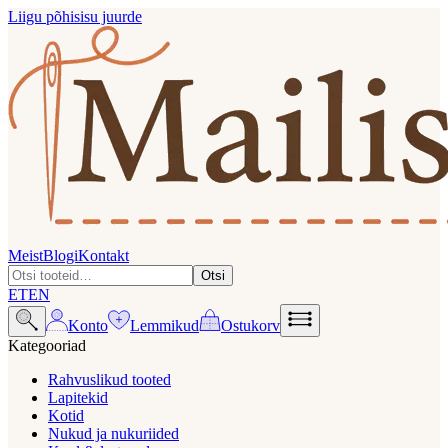
Liigu põhisisu juurde
Meist
Blogi
Kontakt
Otsi
ET
EN
Konto
Lemmikud
Ostukorv
Kategooriad
Rahvuslikud tooted
Lapitekid
Kotid
Nukud ja nukuriided