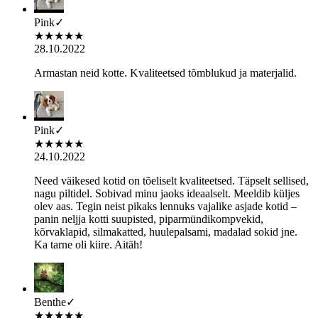
Pink
✓
★
★
★
★
★
28.10.2022
Armastan neid kotte. Kvaliteetsed tõmblukud ja materjalid.
Pink
✓
★
★
★
★
★
24.10.2022
Need väikesed kotid on tõeliselt kvaliteetsed. Täpselt sellised,
nagu piltidel. Sobivad minu jaoks ideaalselt. Meeldib küljes
olev aas. Tegin neist pikaks lennuks vajalike asjade kotid –
panin neljja kotti suupisted, piparmündikompvekid,
kõrvaklapid, silmakatted, huulepalsami, madalad sokid jne.
Ka tarne oli kiire. Aitäh!
Benthe
✓
★
★
★
★
★