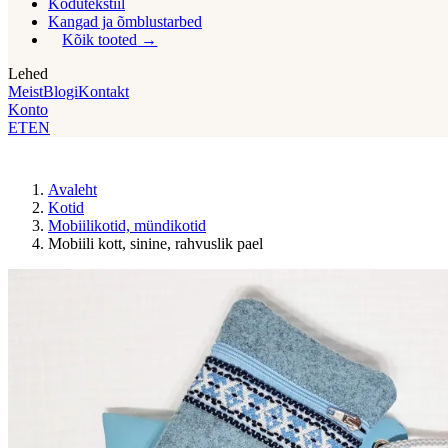
Kodutekstiil
Kangad ja õmblustarbed
Kõik tooted
Lehed
Meist
Blogi
Kontakt
Konto
ET
EN
Avaleht
Kotid
Mobiilikotid, mündikotid
Mobiili kott, sinine, rahvuslik pael