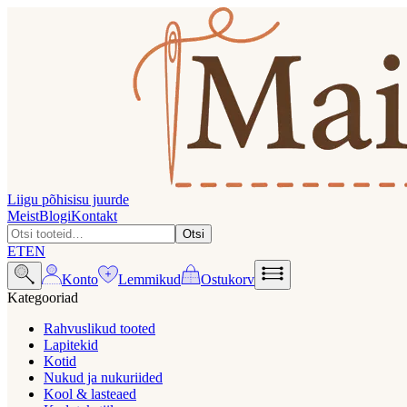
Liigu põhisisu juurde
Meist
Blogi
Kontakt
Otsi
ET
EN
Konto
Lemmikud
Ostukorv
Kategooriad
Rahvuslikud tooted
Lapitekid
Kotid
Nukud ja nukuriided
Kool & lasteaed