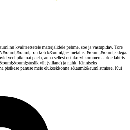
uml;nu kvaliteetsetele materjalidele pehme, soe ja vastupidav. Tore
na. N&ouml;&ouml;r on koti k&uuml;ljes metallist &ouml;&ouml;sidega.
vid veel pikemat paela, anna sellest ostukorvi kommentaaride lahtris
&ouml;&ouml;stuslik vilt (villane) ja nahk. Kinniseks
oma pisikese panuse meie elukeskkonna s&auml;&auml;stmisse. Kui