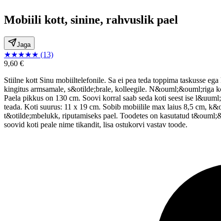
Mobiili kott, sinine, rahvuslik pael
Jaga
★
★
★
★
★
(13)
9,60 €
Stiilne kott Sinu mobiiltelefonile. Sa ei pea teda toppima taskusse 
kingitus armsamale, s&otilde;brale, kolleegile. N&ouml;&ouml;riga k
Paela pikkus on 130 cm. Soovi korral saab seda koti seest ise l&uuml;
teada. Koti suurus: 11 x 19 cm. Sobib mobiilile max laius 8,5 cm, k&o
t&otilde;mbelukk, riputamiseks pael. Toodetes on kasutatud t&ouml
soovid koti peale nime tikandit, lisa ostukorvi vastav toode.