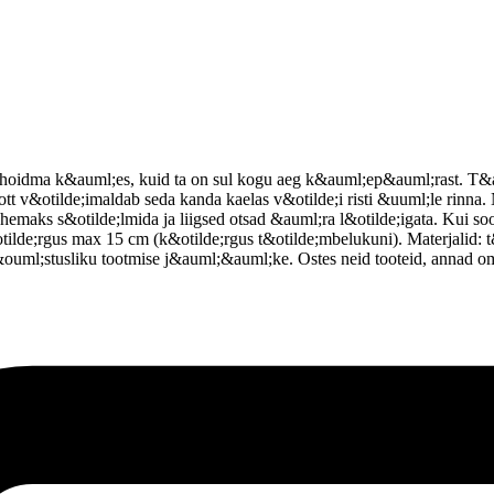
ega hoidma k&auml;es, kuid ta on sul kogu aeg k&auml;ep&auml;rast. T&a
ott v&otilde;imaldab seda kanda kaelas v&otilde;i risti &uuml;le rin
hemaks s&otilde;lmida ja liigsed otsad &auml;ra l&otilde;igata. Kui soo
tilde;rgus max 15 cm (k&otilde;rgus t&otilde;mbelukuni). Materjalid: t
;&ouml;stusliku tootmise j&auml;&auml;ke. Ostes neid tooteid, annad 