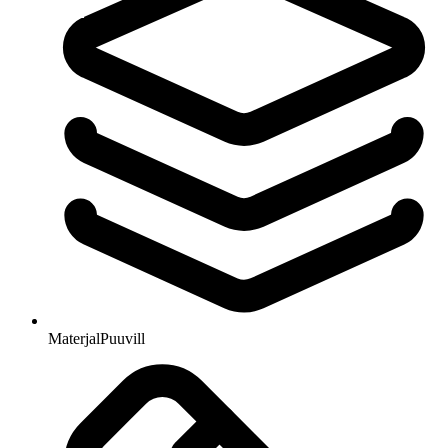
Materjal
Puuvill