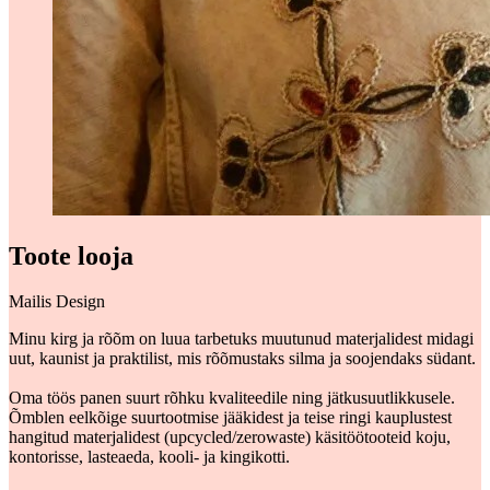
Toote looja
Mailis Design
Minu kirg ja rõõm on luua tarbetuks muutunud materjalidest midagi
uut, kaunist ja praktilist, mis rõõmustaks silma ja soojendaks südant.
Oma töös panen suurt rõhku kvaliteedile ning jätkusuutlikkusele.
Õmblen eelkõige suurtootmise jääkidest ja teise ringi kauplustest
hangitud materjalidest (upcycled/zerowaste) käsitöötooteid koju,
kontorisse, lasteaeda, kooli- ja kingikotti.