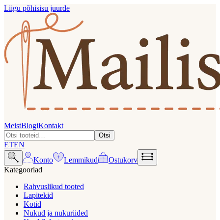
Liigu põhisisu juurde
Meist
Blogi
Kontakt
Otsi
ET
EN
Konto
Lemmikud
Ostukorv
Kategooriad
Rahvuslikud tooted
Lapitekid
Kotid
Nukud ja nukuriided