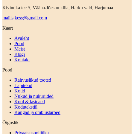
Kivinuka tee 5, Vääna-Jõesuu küla, Harku vald, Harjumaa
mailis.kess@gmail.com
Kaart
Avaleht
Pood
Meist
Blogi
Kontakt
Pood
Rahvuslikud tooted
Lapitekid
Kotid
Nukud ja nukuriided
Kool & lasteaed
Kodutekstiil
Kangad ja õmblustarbed
Õiguslik
Privaatsuspoliitika