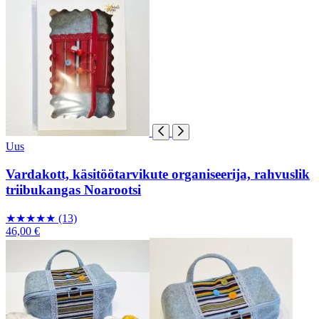
Uus
Vardakott, käsitöötarvikute organiseerija, rahvuslik
triibukangas Noarootsi
★
★
★
★
★
(13)
46,00 €