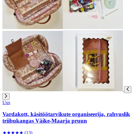
Uus
Vardakott, käsitöötarvikute organiseerija, rahvuslik
triibukangas Väike-Maarja pruun
★
★
★
★
★
(13)