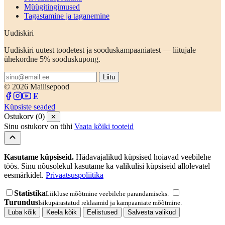
Müügitingimused
Tagastamine ja taganemine
Uudiskiri
Uudiskiri uutest toodetest ja sooduskampaaniatest — liitujale
ühekordne 5% sooduskupong.
Liitu
© 2026 Mailisepood
Küpsiste seaded
Ostukorv (0)
✕
Sinu ostukorv on tühi
Vaata kõiki tooteid
Kasutame küpsiseid.
Hädavajalikud küpsised hoiavad veebilehe
töös. Sinu nõusolekul kasutame ka valikulisi küpsiseid allolevatel
eesmärkidel.
Privaatsuspoliitika
Statistika
Liikluse mõõtmine veebilehe parandamiseks.
Turundus
Isikupärastatud reklaamid ja kampaaniate mõõtmine.
Luba kõik
Keela kõik
Eelistused
Salvesta valikud