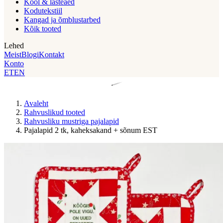
Kool & lasteaed
Kodutekstiil
Kangad ja õmblustarbed
Kõik tooted
Lehed
Meist
Blogi
Kontakt
Konto
ET
EN
Avaleht
Rahvuslikud tooted
Rahvusliku mustriga pajalapid
Pajalapid 2 tk, kaheksakand + sõnum EST