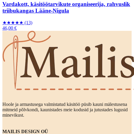
Vardakott, käsitöötarvikute organiseerija, rahvuslik
triibukangas Lääne-Nigula
★
★
★
★
★
(13)
46,00 €
Hoole ja armastusega valmistatud käsitöö püsib kauni mälestusena
mitmeid põlvkondi, kaunistades meie kodusid ja jutustades lugusid
minevikust.
MAILIS DESIGN OÜ