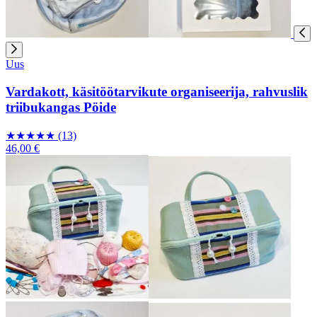
Uus
Vardakott, käsitöötarvikute organiseerija, rahvuslik
triibukangas Pöide
★
★
★
★
★
(13)
46,00 €