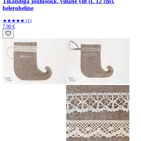
Tikandiga jõulusokk, villane vilt (L 12 cm),
heleroheline
★
★
★
★
★
(1)
7,90 €