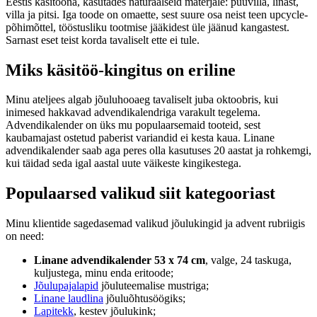
Eestis käsitööna, kasutades naturaalseid materjale: puuvilla, linast,
villa ja pitsi. Iga toode on omaette, sest suure osa neist teen upcycle-
põhimõttel, tööstusliku tootmise jääkidest üle jäänud kangastest.
Sarnast eset teist korda tavaliselt ette ei tule.
Miks käsitöö-kingitus on eriline
Minu ateljees algab jõuluhooaeg tavaliselt juba oktoobris, kui
inimesed hakkavad advendikalendriga varakult tegelema.
Advendikalender on üks mu populaarsemaid tooteid, sest
kaubamajast ostetud paberist variandid ei kesta kaua. Linane
advendikalender saab aga peres olla kasutuses 20 aastat ja rohkemgi,
kui täidad seda igal aastal uute väikeste kingikestega.
Populaarsed valikud siit kategooriast
Minu klientide sagedasemad valikud jõulukingid ja advent rubriigis
on need:
Linane advendikalender 53 x 74 cm
, valge, 24 taskuga,
kuljustega, minu enda eritoode;
Jõulupajalapid
jõuluteemalise mustriga;
Linane laudlina
jõuluõhtusöögiks;
Lapitekk
, kestev jõulukink;