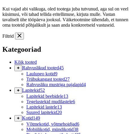
Kui vajad abi valikuga, oled tootega juba tutvunud, aga sul on veel
küsimusi, või tahad tellida eritellimuse, kirjuta mulle. Vastan
tavaliselt ühe tööpäeva jooksul. Väiketootmine tähendab, et tunnen
oma tooteid põhjalikult ja saan anda konkreetseid vastuseid.
Filtrid
Kategooriad
Kõik tooted
Rahvuslikud tooted
45
Laulupeo kotid
9
Triibukangast tooted
27
Rahvusliku mustriga pajalapid
4
Lapitekid
52
Lapitekid beebidele
13
Tegelustekid mudilastele
6
Lapitekid lastele
13
Suured lapitekid
20
Kotid
149
Võtmekotid, võtmehoidjad
6
Mobiilikotid, mündikotid
38