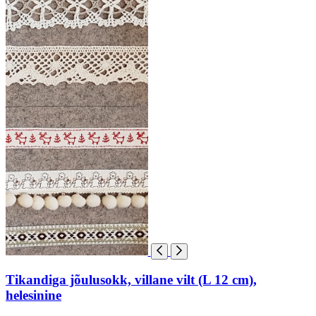
Tikandiga jõulusokk, villane vilt (L 12 cm),
helesinine