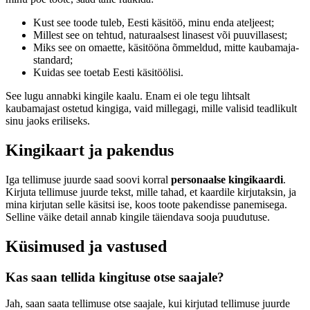
Kust see toode tuleb, Eesti käsitöö, minu enda ateljeest;
Millest see on tehtud, naturaalsest linasest või puuvillasest;
Miks see on omaette, käsitööna õmmeldud, mitte kaubamaja-
standard;
Kuidas see toetab Eesti käsitöölisi.
See lugu annabki kingile kaalu. Enam ei ole tegu lihtsalt
kaubamajast ostetud kingiga, vaid millegagi, mille valisid teadlikult
sinu jaoks eriliseks.
Kingikaart ja pakendus
Iga tellimuse juurde saad soovi korral
personaalse kingikaardi
.
Kirjuta tellimuse juurde tekst, mille tahad, et kaardile kirjutaksin, ja
mina kirjutan selle käsitsi ise, koos toote pakendisse panemisega.
Selline väike detail annab kingile täiendava sooja puudutuse.
Küsimused ja vastused
Kas saan tellida kingituse otse saajale?
Jah, saan saata tellimuse otse saajale, kui kirjutad tellimuse juurde