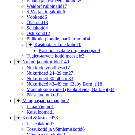
Pinalid ja kosmeetikakotid
35
Waldorf rullpinalid
17
SPA- ja kingakotid
6
Vöökotid
6
Õlakotid
13
Seljakotid
4
Ostukotid
12
Pillikotid (kandle, harfi, trummi)
4
Käsitöötarvikute kotid
10
Käsitöötarvikute organiseerijad
9
Tualett-tarvete kotid meestele
3
Nukud ja nukuriided
140
Nukkude voodipesu
17
Nukuriided 24–29 cm
27
Nukuriided 30–40 cm
33
Nukuriided 43–49 cm (Baby Born jt)
18
Moenukkude riided (Paola Reina, Barbie jt)
34
Päästetud nukud
12
Mänguasjad ja mängud
2
Lauamängud
1
Kaisuloomad
1
Kool & lasteaed
58
Lasteaiakotid
7
Tossukotid ja võimlemiskotid
6
Mänguasjade kotid
2