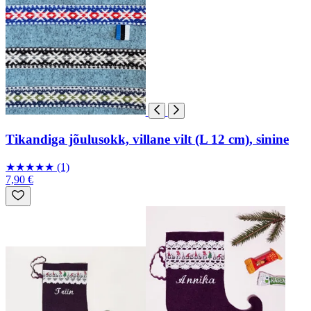
Tikandiga jõulusokk, villane vilt (L 12 cm), sinine
★
★
★
★
★
(1)
7,90 €