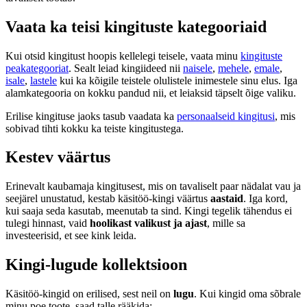
Vaata ka teisi kingituste kategooriaid
Kui otsid kingitust hoopis kellelegi teisele, vaata minu
kingituste
peakategooriat
. Sealt leiad kingiideed nii
naisele
,
mehele
,
emale
,
isale
,
lastele
kui ka kõigile teistele olulistele inimestele sinu elus. Iga
alamkategooria on kokku pandud nii, et leiaksid täpselt õige valiku.
Erilise kingituse jaoks tasub vaadata ka
personaalseid kingitusi
, mis
sobivad tihti kokku ka teiste kingitustega.
Kestev väärtus
Erinevalt kaubamaja kingitusest, mis on tavaliselt paar nädalat vau ja
seejärel unustatud, kestab käsitöö-kingi väärtus
aastaid
. Iga kord,
kui saaja seda kasutab, meenutab ta sind. Kingi tegelik tähendus ei
tulegi hinnast, vaid
hoolikast valikust ja ajast
, mille sa
investeerisid, et see kink leida.
Kingi-lugude kollektsioon
Käsitöö-kingid on erilised, sest neil on
lugu
. Kui kingid oma sõbrale
minu poe toote, saad talle rääkida: