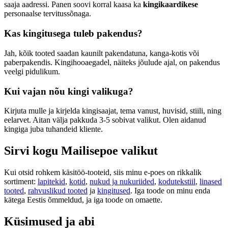
saaja aadressi. Panen soovi korral kaasa ka
kingikaardikese
personaalse tervitussõnaga.
Kas kingitusega tuleb pakendus?
Jah, kõik tooted saadan kaunilt pakendatuna, kanga-kotis või
paberpakendis. Kingihooaegadel, näiteks jõulude ajal, on pakendus
veelgi pidulikum.
Kui vajan nõu kingi valikuga?
Kirjuta mulle ja kirjelda kingisaajat, tema vanust, huvisid, stiili, ning
eelarvet. Aitan välja pakkuda 3-5 sobivat valikut. Olen aidanud
kingiga juba tuhandeid kliente.
Sirvi kogu Mailisepoe valikut
Kui otsid rohkem käsitöö-tooteid, siis minu e-poes on rikkalik
sortiment:
lapitekid
,
kotid
,
nukud ja nukuriided
,
kodutekstiil
,
linased
tooted
,
rahvuslikud tooted
ja
kingitused
. Iga toode on minu enda
kätega Eestis õmmeldud, ja iga toode on omaette.
Küsimused ja abi