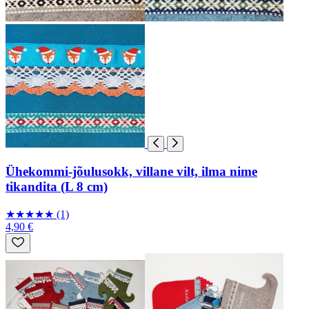
Ühekommi-jõulusokk, villane vilt, ilma nime
tikandita (L 8 cm)
★
★
★
★
★
(1)
4,90 €