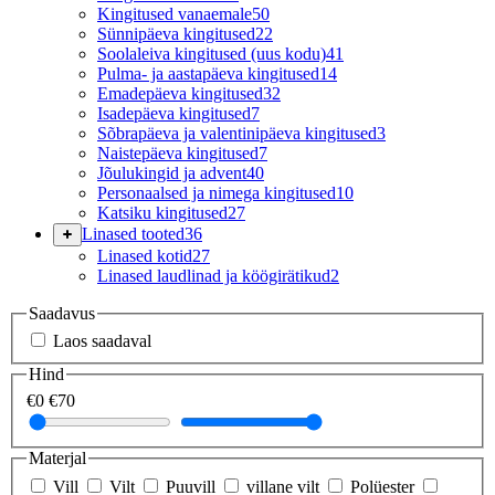
Kingitused vanaemale
50
Sünnipäeva kingitused
22
Soolaleiva kingitused (uus kodu)
41
Pulma- ja aastapäeva kingitused
14
Emadepäeva kingitused
32
Isadepäeva kingitused
7
Sõbrapäeva ja valentinipäeva kingitused
3
Naistepäeva kingitused
7
Jõulukingid ja advent
40
Personaalsed ja nimega kingitused
10
Katsiku kingitused
27
Linased tooted
36
Linased kotid
27
Linased laudlinad ja köögirätikud
2
Saadavus
Laos saadaval
Hind
€0
€70
Materjal
Vill
Vilt
Puuvill
villane vilt
Polüester