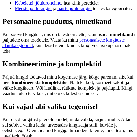
Kabelaud, jõuluroheline
, hea kink peredele;
Meeste jõulukingid
ja
naiste jõulukingid
teistes kategooriates.
Personaalne puudutus, nimetikand
Kui soovid kingitust, mis on täiesti omaette, saan lisada
nimetikandi
paljudele oma toodetele. Vaata ka minu
personaalsete kingituste
alamkategooriat
, kust leiad ideid, kuidas kingi veel isikupärasemaks
teha.
Kombineerimine ja komplektid
Paljud kingid töötavad minu kogemuse järgi kõige paremini siis, kui
neid
kombineerida komplektiks
. Näiteks kott, kosmeetikakott ja
väike kingikaart. Või laudlina, rätikute komplekt ja pajalapid. Kingi
väärtus tuleb tervikust, mitte üksikutest esemetest.
Kui vajad abi valiku tegemisel
Kui otsid kingitust ja ei ole kindel, mida valida, kirjuta mulle. Aitan
sul sobiva valiku leida, arvestades kingisaaja stiili, huvide ja
eelistustega. Olen aidanud kingiga tuhandeid kliente, nii et tean, mis
tavaliselt töötab.