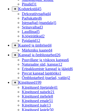
Pinalid
31
Kodutekstiil
45
Dekoratiivpadjad
4
Padjakatted
6
Istepadjad (mandala)
5
Seinavaibad
3
Laudlinad
5
Köögirätikud
2
Pajalapid
12
Kaaned ja ümbrised
4
Märkmiku kaaned
4
Kangad ja õmblustarbed
26
Puuvillane ja viskoos kangas
6
Naturaalne siid, kangas
12
Eripakkumiste kangad ja jäägid
6
Precut kangad lapitööks
1
Õmblustarbed (paelad, vatiin)
2
Kingitused
199
Kingitused õpetajale
41
Kingitused naisele
21
Kingitused mehele
8
Kingitused emale
51
Kingitused isale
13
Kingitused lastele
50