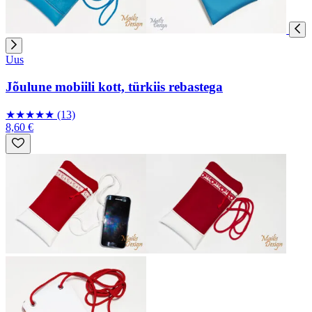
Uus
Jõulune mobiili kott, türkiis rebastega
★
★
★
★
★
(13)
8,60 €