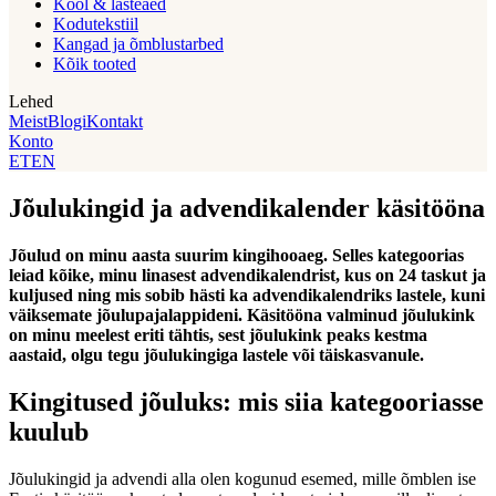
Kool & lasteaed
Kodutekstiil
Kangad ja õmblustarbed
Kõik tooted
Lehed
Meist
Blogi
Kontakt
Konto
ET
EN
Jõulukingid ja advendikalender käsitööna
Jõulud on minu aasta suurim kingihooaeg. Selles kategoorias
leiad kõike, minu linasest advendikalendrist, kus on 24 taskut ja
kuljused ning mis sobib hästi ka advendikalendriks lastele, kuni
väiksemate jõulupajalappideni. Käsitööna valminud jõulukink
on minu meelest eriti tähtis, sest jõulukink peaks kestma
aastaid, olgu tegu jõulukingiga lastele või täiskasvanule.
Kingitused jõuluks: mis siia kategooriasse
kuulub
Jõulukingid ja advendi alla olen kogunud esemed, mille õmblen ise