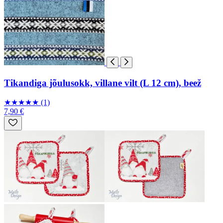
Tikandiga jõulusokk, villane vilt (L 12 cm), beež
★
★
★
★
★
(1)
7,90 €