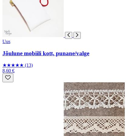
Uus
Jõulune mobiili kott, punane/valge
★
★
★
★
★
(13)
8,60 €