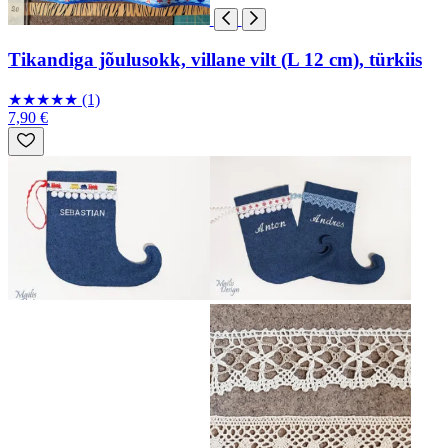
Tikandiga jõulusokk, villane vilt (L 12 cm), türkiis
★
★
★
★
★
(1)
7,90 €