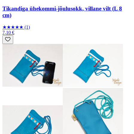
Tikandiga ühekommi-jõulusokk, villane vilt (L 8
cm)
★
★
★
★
★
(1)
7,10 €