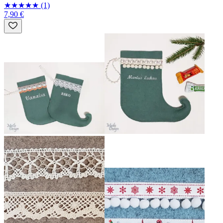
★
★
★
★
★
(1)
7,90 €