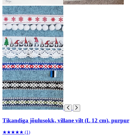
Tikandiga jõulusokk, villane vilt (L 12 cm), purpur
★
★
★
★
★
(1)