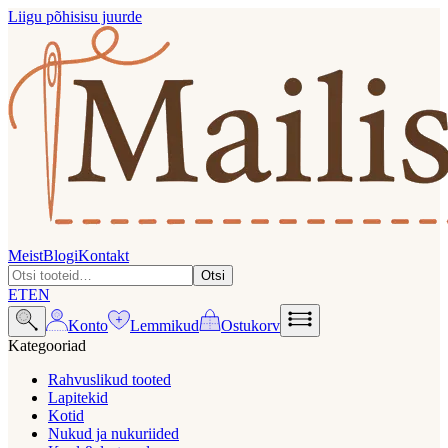
Liigu põhisisu juurde
Meist
Blogi
Kontakt
Otsi
ET
EN
Konto
Lemmikud
Ostukorv
Kategooriad
Rahvuslikud tooted
Lapitekid
Kotid
Nukud ja nukuriided