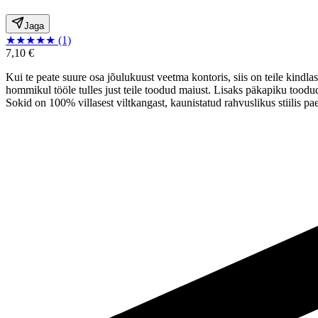
Jaga
★
★
★
★
★
(1)
7,10 €
Kui te peate suure osa jõulukuust veetma kontoris, siis on teile kind
hommikul tööle tulles just teile toodud maiust. Lisaks päkapiku toodud
Sokid on 100% villasest viltkangast, kaunistatud rahvuslikus stiilis pa