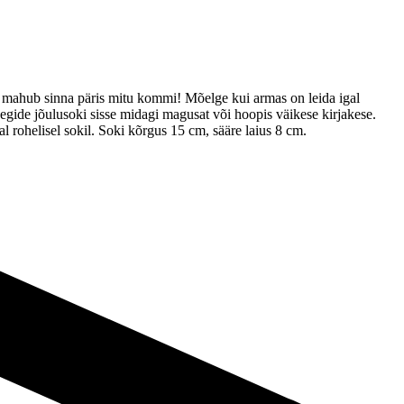
lt mahub sinna päris mitu kommi! Mõelge kui armas on leida igal
leegide jõulusoki sisse midagi magusat või hoopis väikese kirjakese.
al rohelisel sokil. Soki kõrgus 15 cm, sääre laius 8 cm.