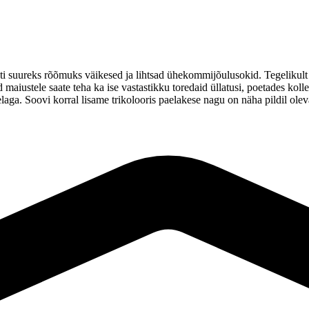
lasti suureks rõõmuks väikesed ja lihtsad ühekommijõulusokid. Tegeliku
 maiustele saate teha ka ise vastastikku toredaid üllatusi, poetades kol
elaga. Soovi korral lisame trikolooris paelakese nagu on näha pildil olev