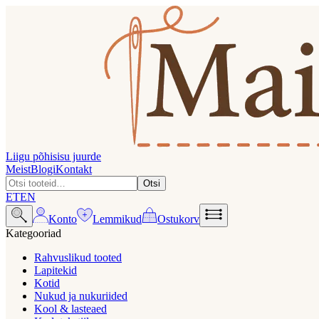
Liigu põhisisu juurde
Meist
Blogi
Kontakt
Otsi
ET
EN
Konto
Lemmikud
Ostukorv
Kategooriad
Rahvuslikud tooted
Lapitekid
Kotid
Nukud ja nukuriided
Kool & lasteaed