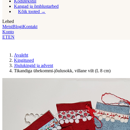
Kodutekstiil
Kangad ja õmblustarbed
Kõik tooted
Lehed
Meist
Blogi
Kontakt
Konto
ET
EN
Avaleht
Kingitused
Jõulukingid ja advent
Tikandiga ühekommi-jõulusokk, villane vilt (L 8 cm)