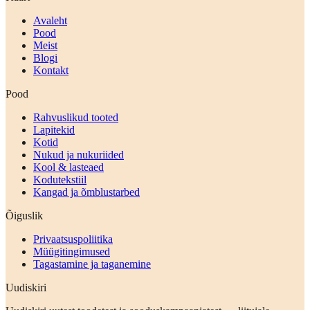
Avaleht
Pood
Meist
Blogi
Kontakt
Pood
Rahvuslikud tooted
Lapitekid
Kotid
Nukud ja nukuriided
Kool & lasteaed
Kodutekstiil
Kangad ja õmblustarbed
Õiguslik
Privaatsuspoliitika
Müügitingimused
Tagastamine ja taganemine
Uudiskiri