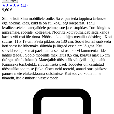
Jaga
★
★
★
★
★
(13)
9,60 €
Stiilne kott Sinu mobiiltelefonile. Sa ei pea teda toppima taskusse
ega hoidma käes, kuid ta on sul kogu aeg käepärast. Tänu
kvaliteetsetele materjalidele pehme, soe ja vastupidav. Tore kingitus
armsamale, sõbrale, kolleegile. Nööriga kott võimaldab seda kanda
kaelas või risti üle rinna. Nöör on koti küljes metallist öösidega. Koti
suurus: 11 x 19 cm. Paela pikkus on 130 cm. Soovi korral saab seda
koti seest ise lühemaks sõlmida ja liigsed otsad ära lõigata. Kui
soovid veel pikemat paela, anna sellest ostukorvi kommentaaride
lahtris teada. . Sobib mobiilile max laius 8,5 cm, kõrgus max 15 cm
(kõrgus tõmbelukuni). Materjalid: tööstuslik vilt (villane) ja nahk.
Kinniseks tõmbelukk, riputamiseks pael. Toodetes on kasutatud
tööstusliku tootmise jääke. Ostes neid tooteid, annad oma pisikese
panuse meie elukeskkonna säästmisse. Kui soovid kotile nime
tikandit, lisa ostukorvi vastav toode.