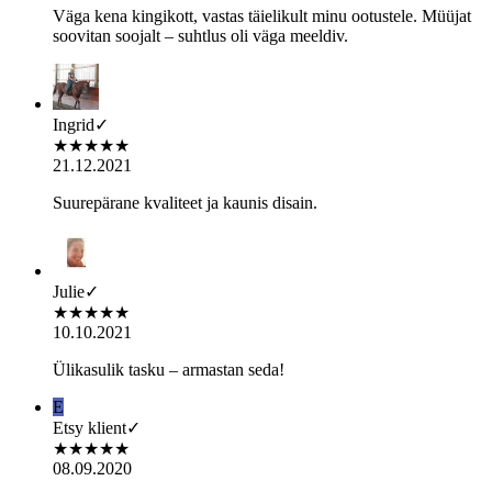
Väga kena kingikott, vastas täielikult minu ootustele. Müüjat
soovitan soojalt – suhtlus oli väga meeldiv.
Ingrid
✓
★
★
★
★
★
21.12.2021
Suurepärane kvaliteet ja kaunis disain.
Julie
✓
★
★
★
★
★
10.10.2021
Ülikasulik tasku – armastan seda!
E
Etsy klient
✓
★
★
★
★
★
08.09.2020