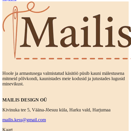
Hoole ja armastusega valmistatud käsitöö püsib kauni mälestusena
mitmeid põlvkondi, kaunistades meie kodusid ja jutustades lugusid
minevikust.
MAILIS DESIGN OÜ
Kivinuka tee 5, Vääna-Jõesuu küla, Harku vald, Harjumaa
mailis.kess@gmail.com
Kaart