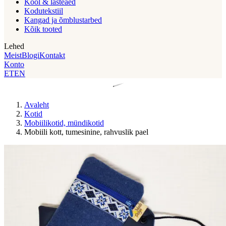
Kool & lasteaed
Kodutekstiil
Kangad ja õmblustarbed
Kõik tooted
Lehed
Meist
Blogi
Kontakt
Konto
ET
EN
Avaleht
Kotid
Mobiilikotid, mündikotid
Mobiili kott, tumesinine, rahvuslik pael