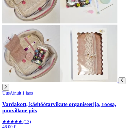
Uus
Ainult 1 laos
Vardakott, käsitöötarvikute organiseerija, roosa,
puuvillane pits
★
★
★
★
★
(13)
46,00 €