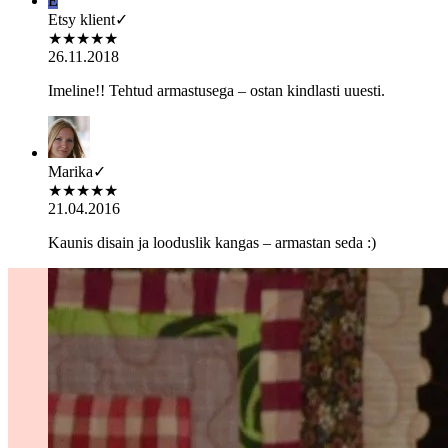
E
Etsy klient
✓
★
★
★
★
★
26.11.2018
Imeline!! Tehtud armastusega – ostan kindlasti uuesti.
Marika
✓
★
★
★
★
★
21.04.2016
Kaunis disain ja looduslik kangas – armastan seda :)