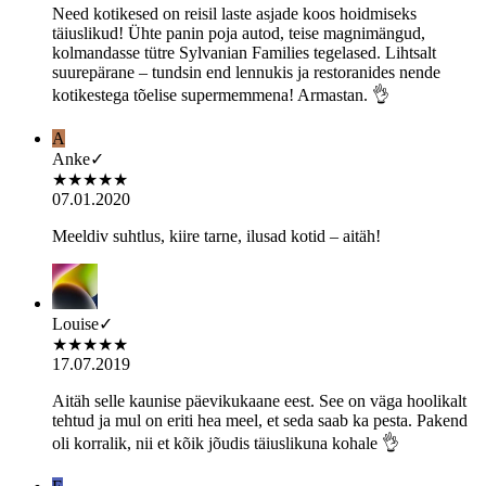
Need kotikesed on reisil laste asjade koos hoidmiseks
täiuslikud! Ühte panin poja autod, teise magnimängud,
kolmandasse tütre Sylvanian Families tegelased. Lihtsalt
suurepärane – tundsin end lennukis ja restoranides nende
kotikestega tõelise supermemmena! Armastan. 👌
A
Anke
✓
★
★
★
★
★
07.01.2020
Meeldiv suhtlus, kiire tarne, ilusad kotid – aitäh!
Louise
✓
★
★
★
★
★
17.07.2019
Aitäh selle kaunise päevikukaane eest. See on väga hoolikalt
tehtud ja mul on eriti hea meel, et seda saab ka pesta. Pakend
oli korralik, nii et kõik jõudis täiuslikuna kohale 👌