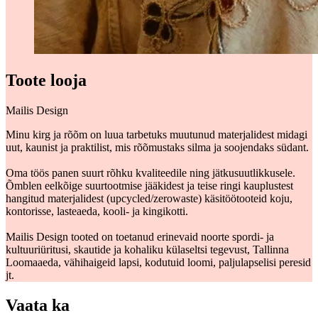
Toote looja
Mailis Design
Minu kirg ja rõõm on luua tarbetuks muutunud materjalidest midagi
uut, kaunist ja praktilist, mis rõõmustaks silma ja soojendaks südant.
Oma töös panen suurt rõhku kvaliteedile ning jätkusuutlikkusele.
Õmblen eelkõige suurtootmise jääkidest ja teise ringi kauplustest
hangitud materjalidest (upcycled/zerowaste) käsitöötooteid koju,
kontorisse, lasteaeda, kooli- ja kingikotti.
Mailis Design tooted on toetanud erinevaid noorte spordi- ja
kultuuriüritusi, skautide ja kohaliku külaseltsi tegevust, Tallinna
Loomaaeda, vähihaigeid lapsi, kodutuid loomi, paljulapselisi peresid
jt.
Vaata ka