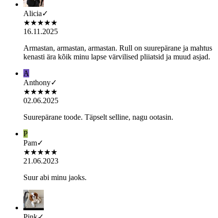
Alicia
✓
★
★
★
★
★
16.11.2025
Armastan, armastan, armastan. Rull on suurepärane ja mahtus
kenasti ära kõik minu lapse värvilised pliiatsid ja muud asjad.
A
Anthony
✓
★
★
★
★
★
02.06.2025
Suurepärane toode. Täpselt selline, nagu ootasin.
P
Pam
✓
★
★
★
★
★
21.06.2023
Suur abi minu jaoks.
Pink
✓