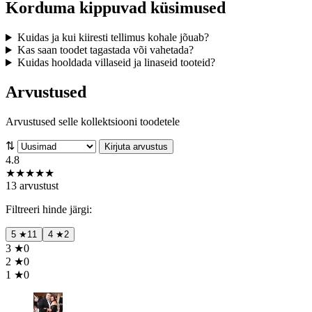
Korduma kippuvad küsimused
Kuidas ja kui kiiresti tellimus kohale jõuab?
Kas saan toodet tagastada või vahetada?
Kuidas hooldada villaseid ja linaseid tooteid?
Arvustused
Arvustused selle kollektsiooni toodetele
⇅
Kirjuta arvustus
4.8
★
★
★
★
★
13 arvustust
Filtreeri hinde järgi:
5
★
11
4
★
2
3
★
0
2
★
0
1
★
0