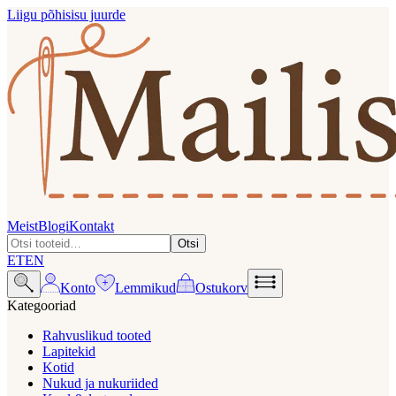
Liigu põhisisu juurde
Meist
Blogi
Kontakt
Otsi
ET
EN
Konto
Lemmikud
Ostukorv
Kategooriad
Rahvuslikud tooted
Lapitekid
Kotid
Nukud ja nukuriided