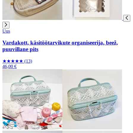
Uus
Vardakott, käsitöötarvikute organiseerija, beež,
puuvillane pits
★
★
★
★
★
(13)
46,00 €