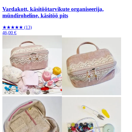
Vardakott, käsitöötarvikute organiseerija,
mündiroheline, käsitöö pits
★
★
★
★
★
(13)
46,00 €