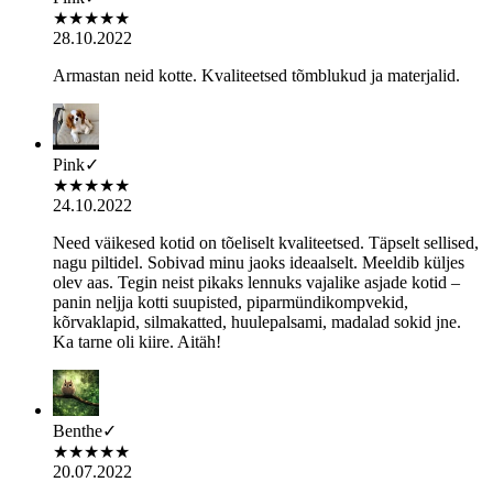
★
★
★
★
★
28.10.2022
Armastan neid kotte. Kvaliteetsed tõmblukud ja materjalid.
Pink
✓
★
★
★
★
★
24.10.2022
Need väikesed kotid on tõeliselt kvaliteetsed. Täpselt sellised,
nagu piltidel. Sobivad minu jaoks ideaalselt. Meeldib küljes
olev aas. Tegin neist pikaks lennuks vajalike asjade kotid –
panin neljja kotti suupisted, piparmündikompvekid,
kõrvaklapid, silmakatted, huulepalsami, madalad sokid jne.
Ka tarne oli kiire. Aitäh!
Benthe
✓
★
★
★
★
★
20.07.2022