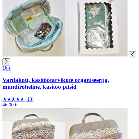
Uus
Vardakott, käsitöötarvikute organiseerija,
mündiroheline, käsitöö pitsid
★
★
★
★
★
(13)
46,00 €