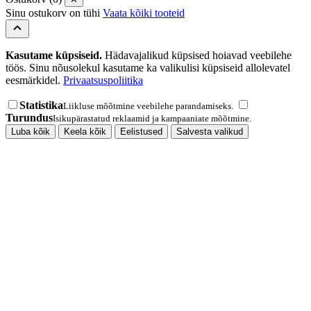
Sinu ostukorv on tühi
Vaata kõiki tooteid
Kasutame küpsiseid.
Hädavajalikud küpsised hoiavad veebilehe
töös. Sinu nõusolekul kasutame ka valikulisi küpsiseid allolevatel
eesmärkidel.
Privaatsuspoliitika
Statistika
Liikluse mõõtmine veebilehe parandamiseks.
Turundus
Isikupärastatud reklaamid ja kampaaniate mõõtmine.
Luba kõik
Keela kõik
Eelistused
Salvesta valikud