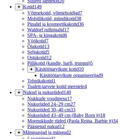
Suured lapitekid
20
Kotid
149
Võtmekotid, võtmehoidjad
7
Mobiilikotid, mündikotid
38
Pinalid ja kosmeetikakotid
36
Waldorf rullpinalid
17
SPA- ja kingakotid
6
Vöökotid
7
Õlakotid
13
Seljakotid
5
Ostukotid
12
Pillikotid (kandle, harfi, trummi)
5
Käsitöötarvikute kotid
10
Käsitöötarvikute organiseerijad
9
Tehnikakotid
1
Tualett-tarvete kotid meestele
4
Nukud ja nukuriided
140
Nukkude voodipesu
17
Nukuriided 24–29 cm
27
Nukuriided 30–40 cm
33
Nukuriided 43–49 cm (Baby Born jt)
18
Moenukkude riided (Paola Reina, Barbie jt)
34
Päästetud nukud
12
Mänguasjad ja mängud
2
Lauamängud
1