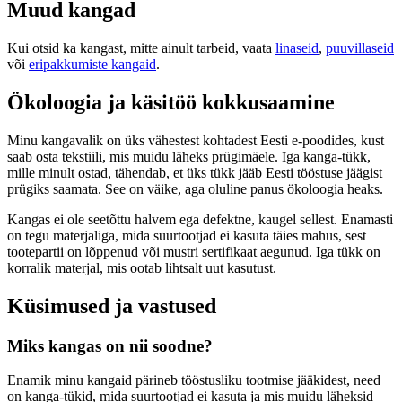
Muud kangad
Kui otsid ka kangast, mitte ainult tarbeid, vaata
linaseid
,
puuvillaseid
või
eripakkumiste kangaid
.
Ökoloogia ja käsitöö kokkusaamine
Minu kangavalik on üks vähestest kohtadest Eesti e-poodides, kust
saab osta tekstiili, mis muidu läheks prügimäele. Iga kanga-tükk,
mille minult ostad, tähendab, et üks tükk jääb Eesti tööstuse jäägist
prügiks saamata. See on väike, aga oluline panus ökoloogia heaks.
Kangas ei ole seetõttu halvem ega defektne, kaugel sellest. Enamasti
on tegu materjaliga, mida suurtootjad ei kasuta täies mahus, sest
tootepartii on lõppenud või mustri sertifikaat aegunud. Iga tükk on
korralik materjal, mis ootab lihtsalt uut kasutust.
Küsimused ja vastused
Miks kangas on nii soodne?
Enamik minu kangaid pärineb tööstusliku tootmise jääkidest, need
on kanga-tükid, mida suurtootjad ei kasuta ja mis muidu läheksid