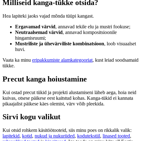
Milliseid kanga-tükke otsida?
Hea lapiteki jaoks vajad mõnda tüüpi kangast.
Ergavamad värvid
, annavad tekile elu ja mustri fookuse;
Neutraalsemad värvid
, annavad kompositsioonile
hingamisruumi;
Mustriliste ja ühevärviliste kombinatsioon
, loob visuaalset
huvi.
Vaata ka minu
eripakkumiste alamkategooriat
, kust leiad soodsamaid
tükke.
Precut kanga hoiustamine
Kui ostad precut tükid ja projekti alustamiseni läheb aega, hoia neid
kuivas, otsese päikese eest kaitstud kohas. Kanga-tükid ei kannata
pikaajalist päikese käes olemist, värv võib pleekida.
Sirvi kogu valikut
Kui otsid rohkem käsitöötooteid, siis minu poes on rikkalik valik:
lapitekid
,
kotid
,
nukud ja nukuriided
,
kodutekstiil
,
linased tooted
,