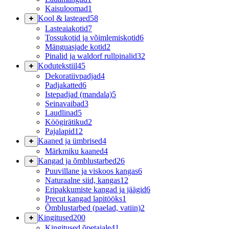
Kaisuloomad
1
Kool & lasteaed
58
Lasteaiakotid
7
Tossukotid ja võimlemiskotid
6
Mänguasjade kotid
2
Pinalid ja waldorf rullpinalid
32
Kodutekstiil
45
Dekoratiivpadjad
4
Padjakatted
6
Istepadjad (mandala)
5
Seinavaibad
3
Laudlinad
5
Köögirätikud
2
Pajalapid
12
Kaaned ja ümbrised
4
Märkmiku kaaned
4
Kangad ja õmblustarbed
26
Puuvillane ja viskoos kangas
6
Naturaalne siid, kangas
12
Eripakkumiste kangad ja jäägid
6
Precut kangad lapitööks
1
Õmblustarbed (paelad, vatiin)
2
Kingitused
200
Kingitused õpetajale
41