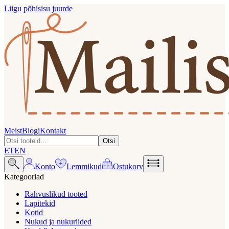
Liigu põhisisu juurde
Meist
Blogi
Kontakt
Otsi
ET
EN
Konto
Lemmikud
Ostukorv
Kategooriad
Rahvuslikud tooted
Lapitekid
Kotid
Nukud ja nukuriided