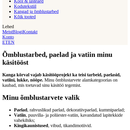
Kool & lasteaed
Kodutekstiil
Kangad ja õmblustarbed
Kõik tooted
Lehed
Meist
Blogi
Kontakt
Konto
ET
EN
Õmblustarbed, paelad ja vatiin minu
käsitööst
Kanga kõrval vajab käsitööprojekt ka teisi tarbeid, paelasid,
vatiini, lukke, nööpe.
Minu õmblustarvete alamkategoorias on
kaubad, mis toetavad sinu käsitöö tegemist.
Minu õmblustarvete valik
Paelad
, rahvuslikud paelad, dekoratiivpaelad, kummipaelad;
Vatiin
, puuvilla- ja polüester-vatiin, kavandatud lapitekkide
vahekihiks;
Kingikaunistused
, vibud, tikandimotiivid.