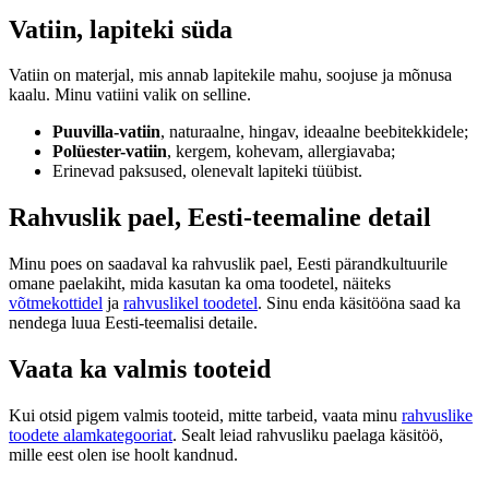
Vatiin, lapiteki süda
Vatiin on materjal, mis annab lapitekile mahu, soojuse ja mõnusa
kaalu. Minu vatiini valik on selline.
Puuvilla-vatiin
, naturaalne, hingav, ideaalne beebitekkidele;
Polüester-vatiin
, kergem, kohevam, allergiavaba;
Erinevad paksused, olenevalt lapiteki tüübist.
Rahvuslik pael, Eesti-teemaline detail
Minu poes on saadaval ka rahvuslik pael, Eesti pärandkultuurile
omane paelakiht, mida kasutan ka oma toodetel, näiteks
võtmekottidel
ja
rahvuslikel toodetel
. Sinu enda käsitööna saad ka
nendega luua Eesti-teemalisi detaile.
Vaata ka valmis tooteid
Kui otsid pigem valmis tooteid, mitte tarbeid, vaata minu
rahvuslike
toodete alamkategooriat
. Sealt leiad rahvusliku paelaga käsitöö,
mille eest olen ise hoolt kandnud.