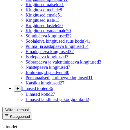
Kingitused naisele
21
Kingitused mehele
8
Kingitused emale
51
Kingitused isale
13
Kingitused lastele
50
Kingitused vanaemale
50
Sünnipäeva kingitused
22
Soolaleiva kingitused (uus kodu)
41
Pulma- ja aastapäeva kingitused
14
Emadepäeva kingitused
32
Isadepäeva kingitused
7
Sõbrapäeva ja valentinipäeva kingitused
3
Naistepäeva kingitused
7
Jõulukingid ja advent
40
Personaalsed ja nimega kingitused
11
Katsiku kingitused
27
Linased tooted
36
Linased kotid
27
Linased laudlinad ja köögirätikud
2
Näita tulemusi
Kategooriad
2 toodet