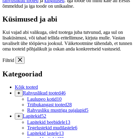
rahvuslikud tooted
ja
kingitused
. Iga toode on minu käte all Eestis
õmmeldud ja iga toode on unikaalne.
Küsimused ja abi
Kui vajad abi valikuga, oled tootega juba tutvunud, aga sul on
lisaküsimusi, või tahad tellida eritellimuse, kirjuta mulle. Vastan
tavaliselt ühe tööpäeva jooksul. Väiketootmine tähendab, et tunnen
oma tooteid põhjalikult ja oskan anda konkreetseid vastuseid.
Filtrid
Kategooriad
Kõik tooted
Rahvuslikud tooted
46
Laulupeo kotid
10
Triibukangast tooted
28
Rahvusliku mustriga pajalapid
5
Lapitekid
52
Lapitekid beebidele
13
Tegelustekid mudilastele
6
Lapitekid lastele
13