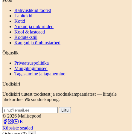
Pood
Rahvuslikud tooted
Lapitekid
Kotid
Nukud ja nukuriided
Kool & lasteaed
Kodutekstiil
Kangad ja õmblustarbed
Õiguslik
Privaatsuspoliitika
Müügitingimused
Tagastamine ja taganemine
Uudiskiri
Uudiskiri uutest toodetest ja sooduskampaaniatest — liitujale
ühekordne 5% sooduskupong.
Liitu
© 2026 Mailisepood
Küpsiste seaded
Ostukorv (0)
✕