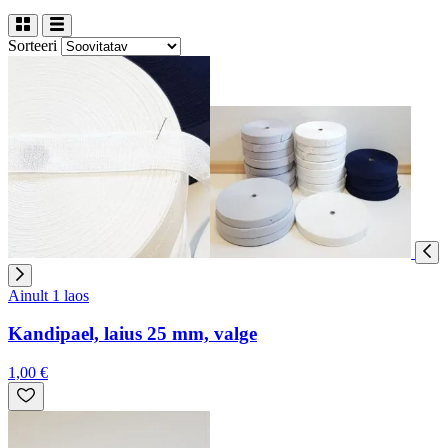
Sorteeri
Ainult 1 laos
Kandipael, laius 25 mm, valge
1,00 €