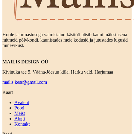
Hoole ja armastusega valmistatud käsitöö püsib kauni mälestusena
mitmeid põlvkondi, kaunistades meie kodusid ja jutustades lugusid
minevikust.
MAILIS DESIGN OÜ
Kivinuka tee 5, Vääna-Jõesuu küla, Harku vald, Harjumaa
mailis.kess@gmail.com
Kaart
Avaleht
Pood
Meist
Blogi
Kontakt