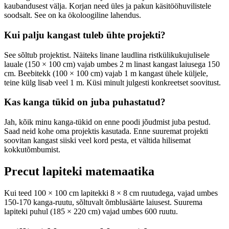
kaubandusest välja. Korjan need üles ja pakun käsitööhuvilistele
soodsalt. See on ka ökoloogiline lahendus.
Kui palju kangast tuleb ühte projekti?
See sõltub projektist. Näiteks linane laudlina ristkülikukujulisele
lauale (150 × 100 cm) vajab umbes 2 m linast kangast laiusega 150
cm. Beebitekk (100 × 100 cm) vajab 1 m kangast ühele küljele,
teine külg lisab veel 1 m. Küsi minult julgesti konkreetset soovitust.
Kas kanga tükid on juba puhastatud?
Jah, kõik minu kanga-tükid on enne poodi jõudmist juba pestud.
Saad neid kohe oma projektis kasutada. Enne suuremat projekti
soovitan kangast siiski veel kord pesta, et vältida hilisemat
kokkutõmbumist.
Precut lapiteki matemaatika
Kui teed 100 × 100 cm lapitekki 8 × 8 cm ruutudega, vajad umbes
150-170 kanga-ruutu, sõltuvalt õmblusäärte laiusest. Suurema
lapiteki puhul (185 × 220 cm) vajad umbes 600 ruutu.