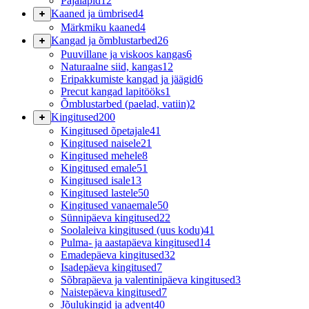
Pajalapid
12
Kaaned ja ümbrised
4
Märkmiku kaaned
4
Kangad ja õmblustarbed
26
Puuvillane ja viskoos kangas
6
Naturaalne siid, kangas
12
Eripakkumiste kangad ja jäägid
6
Precut kangad lapitööks
1
Õmblustarbed (paelad, vatiin)
2
Kingitused
200
Kingitused õpetajale
41
Kingitused naisele
21
Kingitused mehele
8
Kingitused emale
51
Kingitused isale
13
Kingitused lastele
50
Kingitused vanaemale
50
Sünnipäeva kingitused
22
Soolaleiva kingitused (uus kodu)
41
Pulma- ja aastapäeva kingitused
14
Emadepäeva kingitused
32
Isadepäeva kingitused
7
Sõbrapäeva ja valentinipäeva kingitused
3
Naistepäeva kingitused
7
Jõulukingid ja advent
40