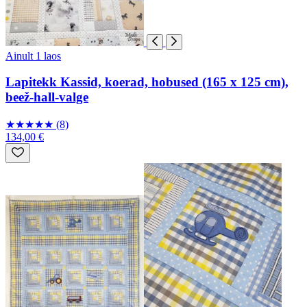
Ainult 1 laos
Lapitekk Kassid, koerad, hobused (165 x 125 cm),
beež-hall-valge
★
★
★
★
★
(8)
134,00 €