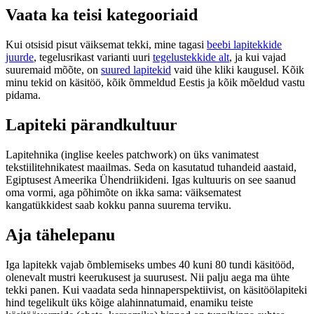
Vaata ka teisi kategooriaid
Kui otsisid pisut väiksemat tekki, mine tagasi
beebi lapitekkide
juurde
, tegelusrikast varianti uuri
tegelustekkide alt
, ja kui vajad
suuremaid mõõte, on
suured lapitekid
vaid ühe kliki kaugusel. Kõik
minu tekid on käsitöö, kõik õmmeldud Eestis ja kõik mõeldud vastu
pidama.
Lapiteki pärandkultuur
Lapitehnika (inglise keeles patchwork) on üks vanimatest
tekstiilitehnikatest maailmas. Seda on kasutatud tuhandeid aastaid,
Egiptusest Ameerika Ühendriikideni. Igas kultuuris on see saanud
oma vormi, aga põhimõte on ikka sama: väiksematest
kangatükkidest saab kokku panna suurema terviku.
Aja tähelepanu
Iga lapitekk vajab õmblemiseks umbes 40 kuni 80 tundi käsitööd,
olenevalt mustri keerukusest ja suurusest. Nii palju aega ma ühte
tekki panen. Kui vaadata seda hinnaperspektiivist, on käsitöölapiteki
hind tegelikult üks kõige alahinnatumaid, enamiku teiste