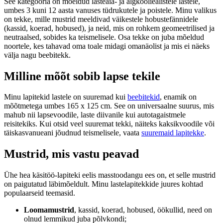
See kategooria on mõeldud lasteaia- ja algkooliealistele lastele,
umbes 3 kuni 12 aasta vanuses tüdrukutele ja poistele. Minu valikus
on tekke, mille mustrid meeldivad väikestele hobustefännidele
(kassid, koerad, hobused), ja neid, mis on rohkem geomeetrilised ja
neutraalsed, sobides ka teismelisele. Osa tekke on juba mõeldud
noortele, kes tahavad oma toale midagi omanäolist ja mis ei näeks
välja nagu beebitekk.
Milline mõõt sobib lapse tekile
Minu lapitekid lastele on suuremad kui
beebitekid
, enamik on
mõõtmetega umbes 165 x 125 cm. See on universaalne suurus, mis
mahub nii lapsevoodile, laste diivanile kui autotagaistmele
reisitekiks. Kui otsid veel suuremat tekki, näiteks kaksikvoodile või
täiskasvanueani jõudnud teismelisele, vaata
suuremaid lapitekke
.
Mustrid, mis vastu peavad
Ühe hea käsitöö-lapiteki eelis masstoodangu ees on, et selle mustrid
on paigutatud läbimõeldult. Minu lastelapitekkide juures kohtad
populaarseid teemasid.
Loomamustrid
, kassid, koerad, hobused, öökullid, need on
olnud lemmikud juba põlvkondi;