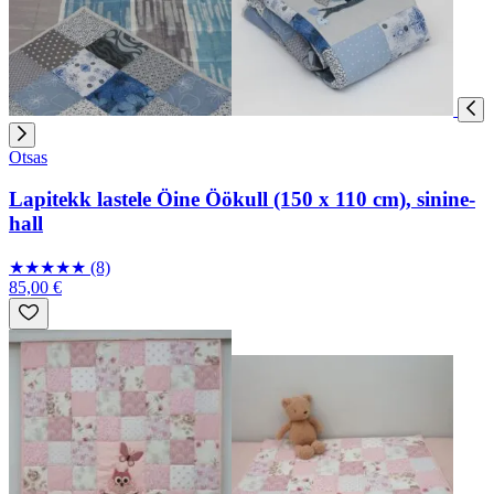
Otsas
Lapitekk lastele Öine Öökull (150 x 110 cm), sinine-
hall
★
★
★
★
★
(8)
85,00 €