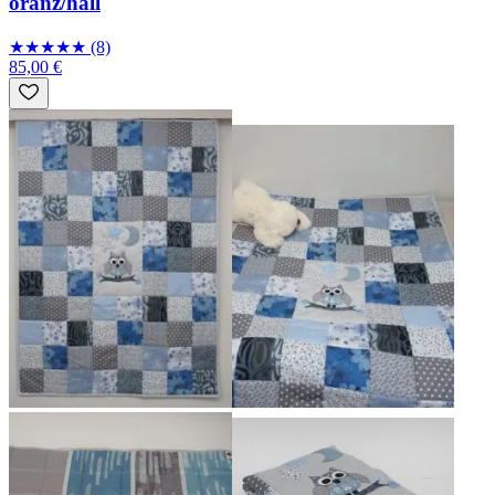
oranž/hall
★
★
★
★
★
(8)
85,00 €