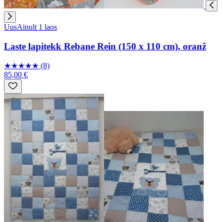
Uus
Ainult 1 laos
Laste lapitekk Rebane Rein (150 x 110 cm), oranž
★
★
★
★
★
(8)
85,00 €