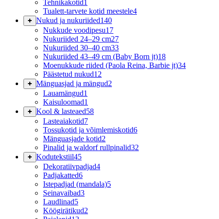
Tehnikakotid
1
Tualett-tarvete kotid meestele
4
Nukud ja nukuriided
140
Nukkude voodipesu
17
Nukuriided 24–29 cm
27
Nukuriided 30–40 cm
33
Nukuriided 43–49 cm (Baby Born jt)
18
Moenukkude riided (Paola Reina, Barbie jt)
34
Päästetud nukud
12
Mänguasjad ja mängud
2
Lauamängud
1
Kaisuloomad
1
Kool & lasteaed
58
Lasteaiakotid
7
Tossukotid ja võimlemiskotid
6
Mänguasjade kotid
2
Pinalid ja waldorf rullpinalid
32
Kodutekstiil
45
Dekoratiivpadjad
4
Padjakatted
6
Istepadjad (mandala)
5
Seinavaibad
3
Laudlinad
5
Köögirätikud
2