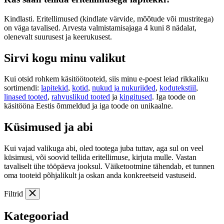
Kindlasti. Eritellimused (kindlate värvide, mõõtude või mustritega)
on väga tavalised. Arvesta valmistamisajaga 4 kuni 8 nädalat,
olenevalt suurusest ja keerukusest.
Sirvi kogu minu valikut
Kui otsid rohkem käsitöötooteid, siis minu e-poest leiad rikkaliku
sortimendi:
lapitekid
,
kotid
,
nukud ja nukuriided
,
kodutekstiil
,
linased tooted
,
rahvuslikud tooted
ja
kingitused
. Iga toode on
käsitööna Eestis õmmeldud ja iga toode on unikaalne.
Küsimused ja abi
Kui vajad valikuga abi, oled tootega juba tuttav, aga sul on veel
küsimusi, või soovid tellida eritellimuse, kirjuta mulle. Vastan
tavaliselt ühe tööpäeva jooksul. Väiketootmine tähendab, et tunnen
oma tooteid põhjalikult ja oskan anda konkreetseid vastuseid.
Filtrid
Kategooriad