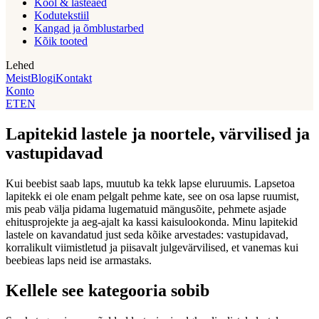
Kool & lasteaed
Kodutekstiil
Kangad ja õmblustarbed
Kõik tooted
Lehed
Meist
Blogi
Kontakt
Konto
ET
EN
Lapitekid lastele ja noortele, värvilised ja
vastupidavad
Kui beebist saab laps, muutub ka tekk lapse eluruumis. Lapsetoa
lapitekk ei ole enam pelgalt pehme kate, see on osa lapse ruumist,
mis peab välja pidama lugematuid mängusõite, pehmete asjade
ehitusprojekte ja aeg-ajalt ka kassi kaisulookonda. Minu lapitekid
lastele on kavandatud just seda kõike arvestades: vastupidavad,
korralikult viimistletud ja piisavalt julgevärvilised, et vanemas kui
beebieas laps neid ise armastaks.
Kellele see kategooria sobib