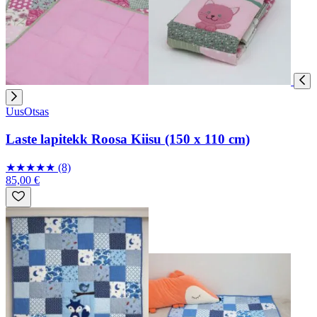
Uus
Otsas
Laste lapitekk Roosa Kiisu (150 x 110 cm)
★
★
★
★
★
(8)
85,00 €