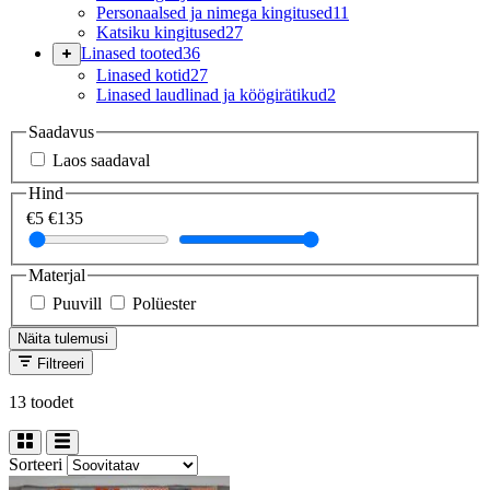
Personaalsed ja nimega kingitused
11
Katsiku kingitused
27
Linased tooted
36
Linased kotid
27
Linased laudlinad ja köögirätikud
2
Saadavus
Laos saadaval
Hind
€5
€135
Materjal
Puuvill
Polüester
Näita tulemusi
Filtreeri
13 toodet
Sorteeri