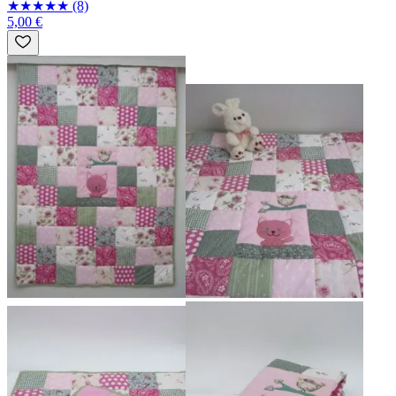
★
★
★
★
★
(8)
5,00 €