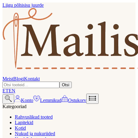
Liigu põhisisu juurde
Meist
Blogi
Kontakt
Otsi
ET
EN
Konto
Lemmikud
Ostukorv
Kategooriad
Rahvuslikud tooted
Lapitekid
Kotid
Nukud ja nukuriided