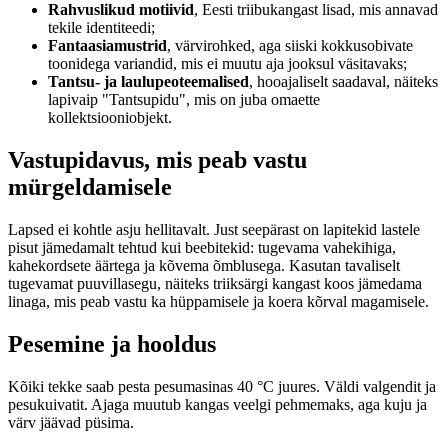
Rahvuslikud motiivid
, Eesti triibukangast lisad, mis annavad
tekile identiteedi;
Fantaasiamustrid
, värvirohked, aga siiski kokkusobivate
toonidega variandid, mis ei muutu aja jooksul väsitavaks;
Tantsu- ja laulupeoteemalised
, hooajaliselt saadaval, näiteks
lapivaip "Tantsupidu", mis on juba omaette
kollektsiooniobjekt.
Vastupidavus, mis peab vastu
mürgeldamisele
Lapsed ei kohtle asju hellitavalt. Just seepärast on lapitekid lastele
pisut jämedamalt tehtud kui beebitekid: tugevama vahekihiga,
kahekordsete äärtega ja kõvema õmblusega. Kasutan tavaliselt
tugevamat puuvillasegu, näiteks triiksärgi kangast koos jämedama
linaga, mis peab vastu ka hüppamisele ja koera kõrval magamisele.
Pesemine ja hooldus
Kõiki tekke saab pesta pesumasinas 40 °C juures. Väldi valgendit ja
pesukuivatit. Ajaga muutub kangas veelgi pehmemaks, aga kuju ja
värv jäävad püsima.