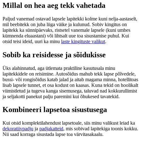
Millal on hea aeg tekk vahetada
Paljud vanemad ostavad lapsele lapitekki kolme kuni nelja-aastaselt,
mil beebitekk on juba liiga väike ja kulunud. Sobiv kingitus on
lapitekk ka sünnipäevaks, ristsetel vanemale lapsele (kuni umbes
kümnenda eluaastani) või lihtsalt uue toa sisustamise puhul. Kui
otsid teisi ideid, uuri ka minu
laste kingituste valikut
.
Sobib ka reisidesse ja sõidukisse
Üks alahinnatud, aga ütlemata praktiline kasutusala minu
lapitekkidele on reisimine. Autosõidus mahub tekk lapse põlvedele,
bussi- või rongisõidus katab jalad ja aitab magama minna, hotellitoas
lisab lapsele tunnet, et osa kodust on kaasas. Kuna tekid on hoolikalt
viimistletud ja tugeva kanga sisemusega, taluvad nad kokkurullimist
ja seljakotti panekut palju paremini kui õhukesed tavatekid.
Kombineeri lapsetoa sisustusega
Kui otsid komplektilahendust lapsetoale, siis minu valikust leiad ka
dekoratiivpadju
ja
padjakatteid
, mis sobivad lapitekiga toonis kokku.
Nii saad korraga sisustada lapse toa värvitasakaalu.