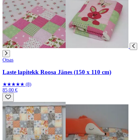
Otsas
Laste lapitekk Roosa Jänes (150 x 110 cm)
★
★
★
★
★
(8)
85,00 €