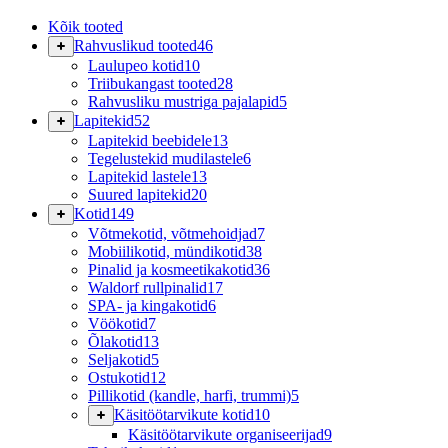
Kõik tooted
Rahvuslikud tooted
46
Laulupeo kotid
10
Triibukangast tooted
28
Rahvusliku mustriga pajalapid
5
Lapitekid
52
Lapitekid beebidele
13
Tegelustekid mudilastele
6
Lapitekid lastele
13
Suured lapitekid
20
Kotid
149
Võtmekotid, võtmehoidjad
7
Mobiilikotid, mündikotid
38
Pinalid ja kosmeetikakotid
36
Waldorf rullpinalid
17
SPA- ja kingakotid
6
Vöökotid
7
Õlakotid
13
Seljakotid
5
Ostukotid
12
Pillikotid (kandle, harfi, trummi)
5
Käsitöötarvikute kotid
10
Käsitöötarvikute organiseerijad
9