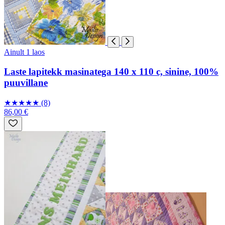
Ainult 1 laos
Laste lapitekk masinatega 140 x 110 c, sinine, 100%
puuvillane
★
★
★
★
★
(8)
86,00 €