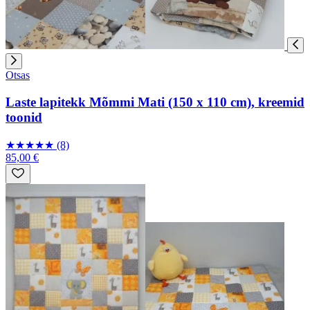
Otsas
Laste lapitekk Mõmmi Mati (150 x 110 cm), kreemid
toonid
★
★
★
★
★
(8)
85,00 €