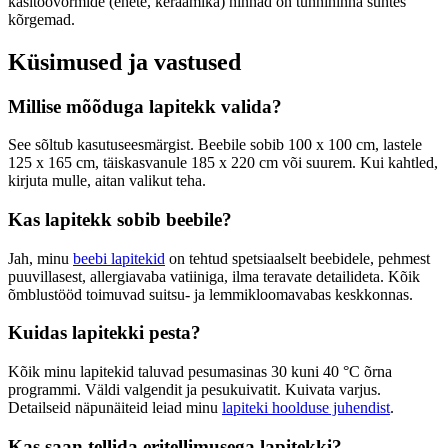
käsitöövormide (ehete, keraamika) hinnad on tunnihinna suhtes
kõrgemad.
Küsimused ja vastused
Millise mõõduga lapitekk valida?
See sõltub kasutuseesmärgist. Beebile sobib 100 x 100 cm, lastele
125 x 165 cm, täiskasvanule 185 x 220 cm või suurem. Kui kahtled,
kirjuta mulle, aitan valikut teha.
Kas lapitekk sobib beebile?
Jah, minu
beebi lapitekid
on tehtud spetsiaalselt beebidele, pehmest
puuvillasest, allergiavaba vatiiniga, ilma teravate detailideta. Kõik
õmblustööd toimuvad suitsu- ja lemmikloomavabas keskkonnas.
Kuidas lapitekki pesta?
Kõik minu lapitekid taluvad pesumasinas 30 kuni 40 °C õrna
programmi. Väldi valgendit ja pesukuivatit. Kuivata varjus.
Detailseid näpunäiteid leiad minu
lapiteki hoolduse juhendist
.
Kas saan tellida eritellimusega lapitekki?