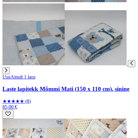
Uus
Ainult 1 laos
Laste lapitekk Mõmmi Mati (150 x 110 cm), sinine
★
★
★
★
★
(8)
85,00 €