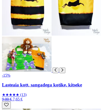
-15%
Lasteaia kott, sangadega kotike, kitseke
★
★
★
★
★
(13)
9,00 €
7,65 €