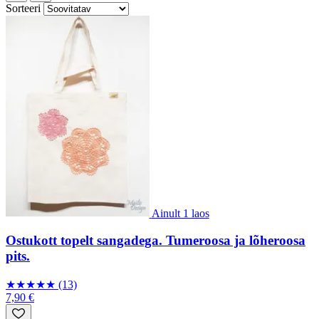
Sorteeri
Ainult 1 laos
Ostukott topelt sangadega. Tumeroosa ja lõheroosa
pits.
★
★
★
★
★
(13)
7,90 €