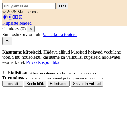
Liitu
© 2026 Mailisepood
Küpsiste seaded
Ostukorv (0)
✕
Sinu ostukorv on tühi
Vaata kõiki tooteid
Kasutame küpsiseid.
Hädavajalikud küpsised hoiavad veebilehe
töös. Sinu nõusolekul kasutame ka valikulisi küpsiseid allolevatel
eesmärkidel.
Privaatsuspoliitika
Statistika
Liikluse mõõtmine veebilehe parandamiseks.
Turundus
Isikupärastatud reklaamid ja kampaaniate mõõtmine.
Luba kõik
Keela kõik
Eelistused
Salvesta valikud