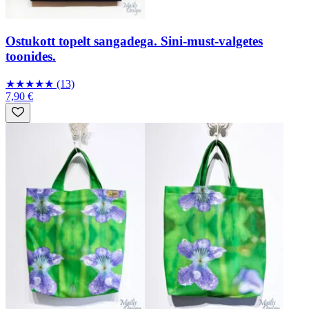
Ostukott topelt sangadega. Sini-must-valgetes
toonides.
★
★
★
★
★
(13)
7,90 €