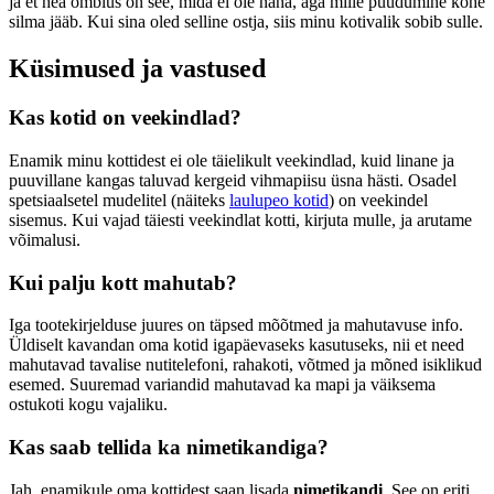
ja et hea õmblus on see, mida ei ole näha, aga mille puudumine kohe
silma jääb. Kui sina oled selline ostja, siis minu kotivalik sobib sulle.
Küsimused ja vastused
Kas kotid on veekindlad?
Enamik minu kottidest ei ole täielikult veekindlad, kuid linane ja
puuvillane kangas taluvad kergeid vihmapiisu üsna hästi. Osadel
spetsiaalsetel mudelitel (näiteks
laulupeo kotid
) on veekindel
sisemus. Kui vajad täiesti veekindlat kotti, kirjuta mulle, ja arutame
võimalusi.
Kui palju kott mahutab?
Iga tootekirjelduse juures on täpsed mõõtmed ja mahutavuse info.
Üldiselt kavandan oma kotid igapäevaseks kasutuseks, nii et need
mahutavad tavalise nutitelefoni, rahakoti, võtmed ja mõned isiklikud
esemed. Suuremad variandid mahutavad ka mapi ja väiksema
ostukoti kogu vajaliku.
Kas saab tellida ka nimetikandiga?
Jah, enamikule oma kottidest saan lisada
nimetikandi
. See on eriti