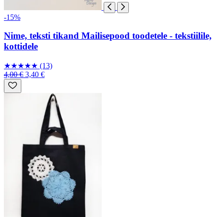
-15%
Nime, teksti tikand Mailisepood toodetele - tekstiilile,
kottidele
★
★
★
★
★
(13)
4,00 €
3,40 €