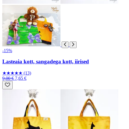
-15%
Lasteaia kott, sangadega kott, iirised
★
★
★
★
★
(13)
9,00 €
7,65 €