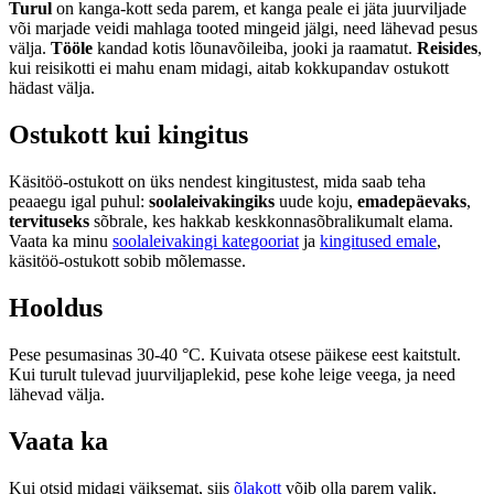
Turul
on kanga-kott seda parem, et kanga peale ei jäta juurviljade
või marjade veidi mahlaga tooted mingeid jälgi, need lähevad pesus
välja.
Tööle
kandad kotis lõunavõileiba, jooki ja raamatut.
Reisides
,
kui reisikotti ei mahu enam midagi, aitab kokkupandav ostukott
hädast välja.
Ostukott kui kingitus
Käsitöö-ostukott on üks nendest kingitustest, mida saab teha
peaaegu igal puhul:
soolaleivakingiks
uude koju,
emadepäevaks
,
tervituseks
sõbrale, kes hakkab keskkonnasõbralikumalt elama.
Vaata ka minu
soolaleivakingi kategooriat
ja
kingitused emale
,
käsitöö-ostukott sobib mõlemasse.
Hooldus
Pese pesumasinas 30-40 °C. Kuivata otsese päikese eest kaitstult.
Kui turult tulevad juurviljaplekid, pese kohe leige veega, ja need
lähevad välja.
Vaata ka
Kui otsid midagi väiksemat, siis
õlakott
võib olla parem valik.