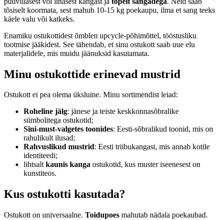
puuvillasest või linasest kangast ja
topelt sangadega
. Neid saab
tõsiselt koormata, sest mahub 10-15 kg poekaupu, ilma et sang teeks
käele valu või katkeks.
Enamiku ostukottidest õmblen upcycle-põhimõttel, tööstusliku
tootmise jääkidest. See tähendab, et sinu ostukott saab uue elu
materjalidele, mis muidu jäänuksid kasutamata.
Minu ostukottide erinevad mustrid
Ostukott ei pea olema üksluine. Minu sortimendist leiad:
Roheline jälg
: jänese ja teiste keskkonnasõbralike
sümbolitega ostukotid;
Sini-must-valgetes toonides
: Eesti-sõbralikud toonid, mis on
rahulikult ilusad;
Rahvuslikud mustrid
: Eesti triibukangast, mis annab kotile
identiteedi;
lihtsalt
kaunis kanga
ostukotid, kus muster iseenesest on
kunstiteos.
Kus ostukotti kasutada?
Ostukott on universaalne.
Toidupoes
mahutab nädala poekaubad.