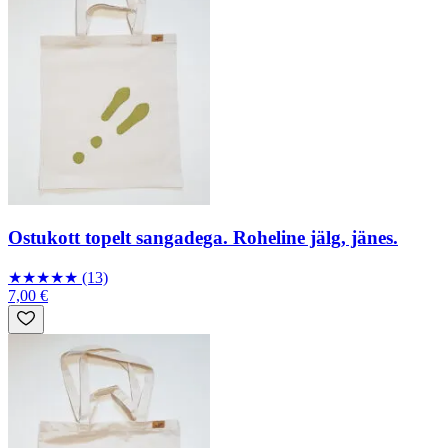
Ostukott topelt sangadega. Roheline jälg, jänes.
★
★
★
★
★
(13)
7,00 €