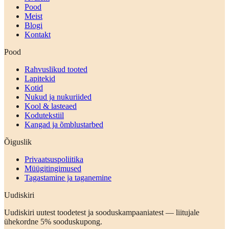
Pood
Meist
Blogi
Kontakt
Pood
Rahvuslikud tooted
Lapitekid
Kotid
Nukud ja nukuriided
Kool & lasteaed
Kodutekstiil
Kangad ja õmblustarbed
Õiguslik
Privaatsuspoliitika
Müügitingimused
Tagastamine ja taganemine
Uudiskiri
Uudiskiri uutest toodetest ja sooduskampaaniatest — liitujale
ühekordne 5% sooduskupong.