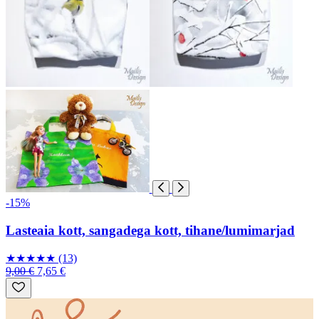
-15%
Lasteaia kott, sangadega kott, tihane/lumimarjad
★
★
★
★
★
(13)
9,00 €
7,65 €