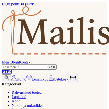
Liigu põhisisu juurde
Meist
Blogi
Kontakt
Otsi
ET
EN
Konto
Lemmikud
Ostukorv
Kategooriad
Rahvuslikud tooted
Lapitekid
Kotid
Nukud ja nukuriided