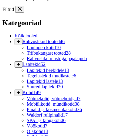
Filtrid
Kategooriad
Kõik tooted
Rahvuslikud tooted
46
Laulupeo kotid
10
Triibukangast tooted
28
Rahvusliku mustriga pajalapid
5
Lapitekid
52
Lapitekid beebidele
13
Tegelustekid mudilastele
6
Lapitekid lastele
13
Suured lapitekid
20
Kotid
149
Võtmekotid, võtmehoidjad
7
Mobiilikotid, mündikotid
38
Pinalid ja kosmeetikakotid
36
Waldorf rullpinalid
17
SPA- ja kingakotid
6
Vöökotid
7
Õlakotid
13