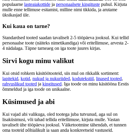
populaarne
lasteaiakottide
ja
personaalsete kingituste
puhul. Kirjuta
mulle enne tellimuse esitamist, milline nimi tikkida, ja arutame
üksikasjad üle.
Kui kaua on tarne?
Standardsed tooted saadan tavaliselt 2-5 tööpäeva jooksul. Kui tellid
personaalse toote (näiteks nimetikandiga) või eritellimuse, arvesta 2-
4 nädalaga. Täpne tarneaeg on iga toote juures kirjas.
Sirvi kogu minu valikut
Kui otsid rohkem käsitöötooteid, siis mul on rikkalik sortiment:
lapitekid
,
kotid
,
nukud ja nukuriided
,
kodutekstiil
,
linased tooted
,
rahvuslikud tooted
ja
kingitused
. Iga toode on minu käsitööna Eestis
õmmeldud ja iga toode on unikaalne.
Küsimused ja abi
Kui vajad abi valikuga, oled tootega juba tutvunud, aga sul on
lisaküsimusi, või tahad tellida eritellimuse, kirjuta mulle. Vastan
tavaliselt ühe tööpäeva jooksul. Väiketootmine tähendab, et tunnen
oma tooteid põhjalikult ja saan anda konkreetseid vastuseid.