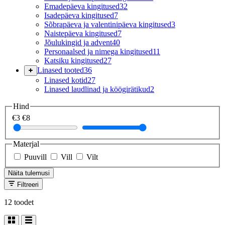
Emadepäeva kingitused
32
Isadepäeva kingitused
7
Sõbrapäeva ja valentinipäeva kingitused
3
Naistepäeva kingitused
7
Jõulukingid ja advent
40
Personaalsed ja nimega kingitused
11
Katsiku kingitused
27
Linased tooted
36
Linased kotid
27
Linased laudlinad ja köögirätikud
2
Hind
€3
€8
Materjal
Puuvill
Vill
Vilt
Näita tulemusi
Filtreeri
12 toodet