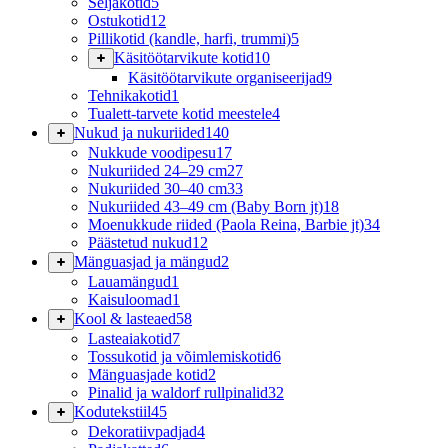
Seljakotid
5
Ostukotid
12
Pillikotid (kandle, harfi, trummi)
5
Käsitöötarvikute kotid
10
Käsitöötarvikute organiseerijad
9
Tehnikakotid
1
Tualett-tarvete kotid meestele
4
Nukud ja nukuriided
140
Nukkude voodipesu
17
Nukuriided 24–29 cm
27
Nukuriided 30–40 cm
33
Nukuriided 43–49 cm (Baby Born jt)
18
Moenukkude riided (Paola Reina, Barbie jt)
34
Päästetud nukud
12
Mänguasjad ja mängud
2
Lauamängud
1
Kaisuloomad
1
Kool & lasteaed
58
Lasteaiakotid
7
Tossukotid ja võimlemiskotid
6
Mänguasjade kotid
2
Pinalid ja waldorf rullpinalid
32
Kodutekstiil
45
Dekoratiivpadjad
4