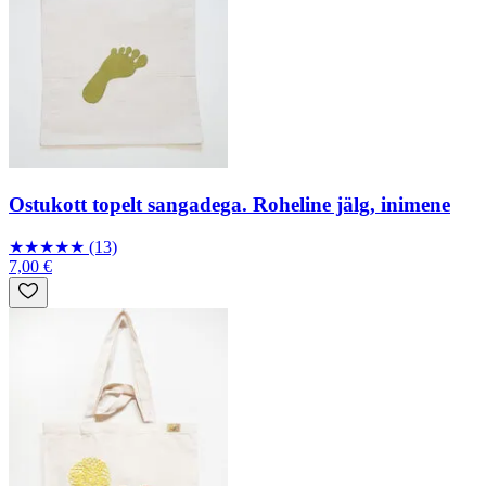
Ostukott topelt sangadega. Roheline jälg, inimene
★
★
★
★
★
(13)
7,00 €