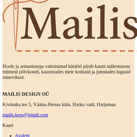
Hoole ja armastusega valmistatud käsitöö püsib kauni mälestusena
mitmeid põlvkondi, kaunistades meie kodusid ja jutustades lugusid
minevikust.
MAILIS DESIGN OÜ
Kivinuka tee 5, Vääna-Jõesuu küla, Harku vald, Harjumaa
mailis.kess@gmail.com
Kaart
Avaleht