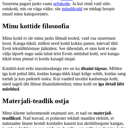
Suurema pagasi jaoks vaata
seljakotte
. Ja kui otsid vaid süle-
ostukotti, mis on väga väike, siis
mündikotid
on midagi hoopis
muud minu kategooriates.
Minu kottide filosoofia
Minu kotid ei ole minu jaoks lihtsalt tooted, vaid osa suuremast
loost. Kanga-tükid, millest need kotid kokku panen, tulevad tihti
Eesti tekstiilitööstuse jääkidest. See tähendab, et sinu kott ei näe
välja täpselt nagu sada tuhat teist Eestis müüdud kotti, sest kanga-
tükid tema pinnal ei kordu kusagil mujal.
Käsitöö-koti eelis massitoodangu ees on ka
disaini täpsus
. Mõtlen
iga koti puhul läbi, kuidas kanga-tükk klapi külge sobib, kuidas sang
toetab ja kus paikneb tasku. Kui vaatled tavalist kaubamaja kotti,
näed sageli üht lihtsat disainilahendust; minu kotil on
iga detail läbi
mõeldud
.
Materjali-teadlik ostja
Minu kliente iseloomustab enamasti see, et nad on
materjali-
teadlikud
. Nad teavad, et polüester tekitab staatilist elektrit, et
naturaalne linane kestab kordades kauem kui akrüülisegune kangas,