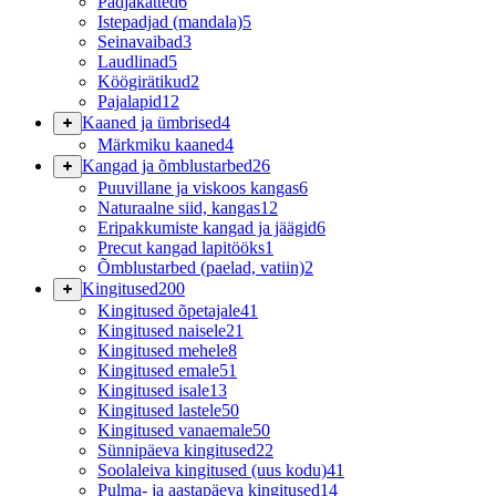
Padjakatted
6
Istepadjad (mandala)
5
Seinavaibad
3
Laudlinad
5
Köögirätikud
2
Pajalapid
12
Kaaned ja ümbrised
4
Märkmiku kaaned
4
Kangad ja õmblustarbed
26
Puuvillane ja viskoos kangas
6
Naturaalne siid, kangas
12
Eripakkumiste kangad ja jäägid
6
Precut kangad lapitööks
1
Õmblustarbed (paelad, vatiin)
2
Kingitused
200
Kingitused õpetajale
41
Kingitused naisele
21
Kingitused mehele
8
Kingitused emale
51
Kingitused isale
13
Kingitused lastele
50
Kingitused vanaemale
50
Sünnipäeva kingitused
22
Soolaleiva kingitused (uus kodu)
41
Pulma- ja aastapäeva kingitused
14