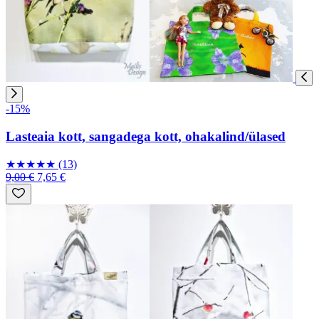
-15%
Lasteaia kott, sangadega kott, ohakalind/ülased
★
★
★
★
★
(13)
9,00 €
7,65 €