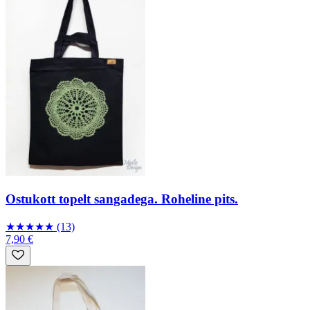
Ostukott topelt sangadega. Roheline pits.
★
★
★
★
★
(13)
7,90 €