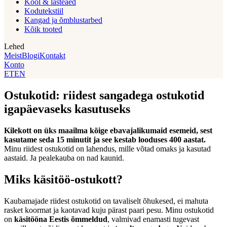
Kool & lasteaed
Kodutekstiil
Kangad ja õmblustarbed
Kõik tooted
Lehed
Meist
Blogi
Kontakt
Konto
ET
EN
Ostukotid: riidest sangadega ostukotid
igapäevaseks kasutuseks
Kilekott on üks maailma kõige ebavajalikumaid esemeid, sest
kasutame seda 15 minutit ja see kestab looduses 400 aastat.
Minu riidest ostukotid on lahendus, mille võtad omaks ja kasutad
aastaid. Ja pealekauba on nad kaunid.
Miks käsitöö-ostukott?
Kaubamajade riidest ostukotid on tavaliselt õhukesed, ei mahuta
rasket koormat ja kaotavad kuju pärast paari pesu. Minu ostukotid
on
käsitööna Eestis õmmeldud
, valmivad enamasti tugevast