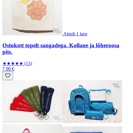
Ainult 1 laos
Ostukott topelt sangadega. Kollane ja lõheroosa
pits.
★
★
★
★
★
(13)
7,90 €