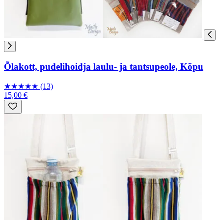
Õlakott, pudelihoidja laulu- ja tantsupeole, Kõpu
★
★
★
★
★
(13)
15,00 €