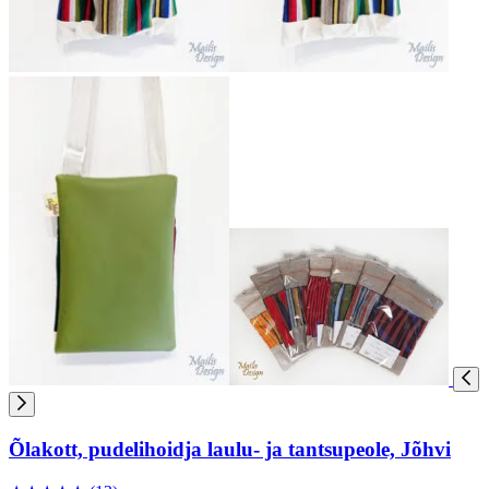
Õlakott, pudelihoidja laulu- ja tantsupeole, Jõhvi