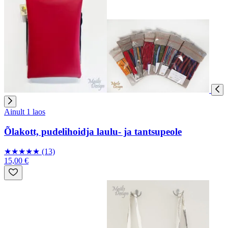
Ainult 1 laos
Õlakott, pudelihoidja laulu- ja tantsupeole
★
★
★
★
★
(13)
15,00 €