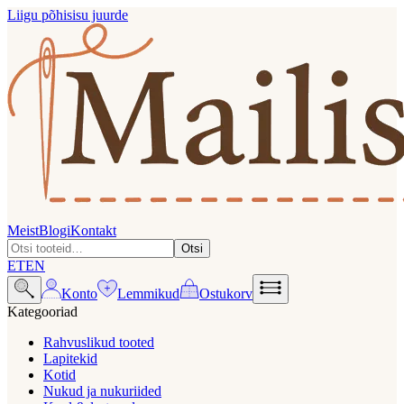
Liigu põhisisu juurde
Meist
Blogi
Kontakt
Otsi
ET
EN
Konto
Lemmikud
Ostukorv
Kategooriad
Rahvuslikud tooted
Lapitekid
Kotid
Nukud ja nukuriided