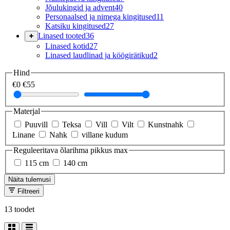
Jõulukingid ja advent
40
Personaalsed ja nimega kingitused
11
Katsiku kingitused
27
Linased tooted
36
Linased kotid
27
Linased laudlinad ja köögirätikud
2
Hind
€0
€55
Materjal
Puuvill
Teksa
Vill
Vilt
Kunstnahk
Linane
Nahk
villane kudum
Reguleeritava õlarihma pikkus max
115 cm
140 cm
Näita tulemusi
Filtreeri
13 toodet