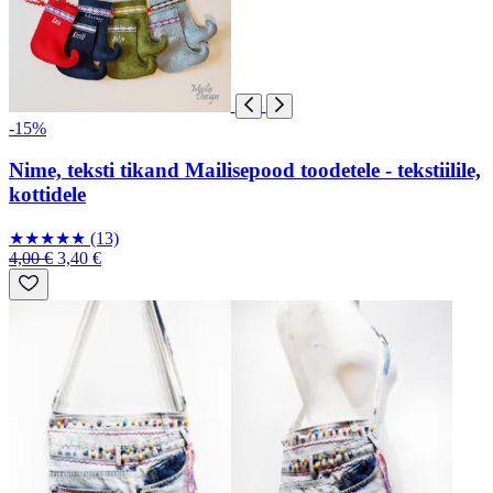
-15%
Nime, teksti tikand Mailisepood toodetele - tekstiilile,
kottidele
★
★
★
★
★
(13)
4,00 €
3,40 €