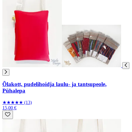
Õlakott, pudelihoidja laulu- ja tantsupeole,
Pühalepa
★
★
★
★
★
(13)
15,00 €