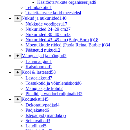
Käsitöötarvikute organiseerijad
9
Tehnikakotid
1
Tualett-tarvete kotid meestele
4
Nukud ja nukuriided
140
Nukkude voodipesu
17
Nukuriided 24–29 cm
27
Nukuriided 30–40 cm
33
Nukuriided 43–49 cm (Baby Born jt)
18
Moenukkude riided (Paola Reina, Barbie jt)
34
Päästetud nukud
12
Mänguasjad ja mängud
2
Lauamängud
1
Kaisuloomad
1
Kool & lasteaed
58
Lasteaiakotid
7
Tossukotid ja võimlemiskotid
6
Mänguasjade kotid
2
Pinalid ja waldorf rullpinalid
32
Kodutekstiil
45
Dekoratiivpadjad
4
Padjakatted
6
Istepadjad (mandala)
5
Seinavaibad
3
Laudlinad
5