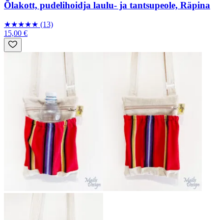
Õlakott, pudelihoidja laulu- ja tantsupeole, Räpina
★
★
★
★
★
(13)
15,00 €