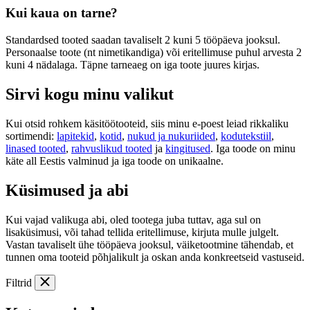
Kui kaua on tarne?
Standardsed tooted saadan tavaliselt 2 kuni 5 tööpäeva jooksul.
Personaalse toote (nt nimetikandiga) või eritellimuse puhul arvesta 2
kuni 4 nädalaga. Täpne tarneaeg on iga toote juures kirjas.
Sirvi kogu minu valikut
Kui otsid rohkem käsitöötooteid, siis minu e-poest leiad rikkaliku
sortimendi:
lapitekid
,
kotid
,
nukud ja nukuriided
,
kodutekstiil
,
linased tooted
,
rahvuslikud tooted
ja
kingitused
. Iga toode on minu
käte all Eestis valminud ja iga toode on unikaalne.
Küsimused ja abi
Kui vajad valikuga abi, oled tootega juba tuttav, aga sul on
lisaküsimusi, või tahad tellida eritellimuse, kirjuta mulle julgelt.
Vastan tavaliselt ühe tööpäeva jooksul, väiketootmine tähendab, et
tunnen oma tooteid põhjalikult ja oskan anda konkreetseid vastuseid.
Filtrid