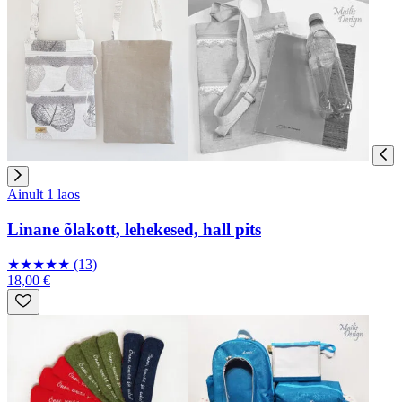
Ainult 1 laos
Linane õlakott, lehekesed, hall pits
★
★
★
★
★
(13)
18,00 €