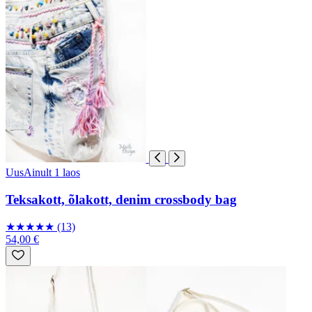
Uus
Ainult 1 laos
Teksakott, õlakott, denim crossbody bag
★
★
★
★
★
(13)
54,00 €