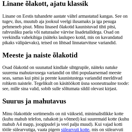
Linane õlakott, ajatu klassik
Linane on Eestis tuhandete aastate vältel armastatud kangas. See on
tugev, ilus, muutub aja jooksul veelgi ilusamaks ja iga pesuga
pehmeneb pisut. Minu linased õlakotid kaunistuvad tihti pitsi,
rahvusliku paela või naturaalse värvise lisadetailidega. Osad on
veekindla vahekihiga (näiteks laulupeo kotid, mis on kavandatud
pikaks välipäevaks), teised on lihtsad linnatarvituse variandid.
Meeste ja naiste õlakotid
Osad õlakotid on suunatud kindlale sihtgrupile, näiteks natuke
suurema mahutavusega variandid on tihti populaarsemad meeste
seas, samas kui pitsi ja peente kaunistustega variandid meeldivad
rohkem naistele. Tegelikult on käsitöökott üsna sooneutraalne toode:
see, mille sina valid, sobib sulle sõltumata sildil olevast kirjast.
Suurus ja mahutavus
Minu õlakottide sortimendis on nii väikseid, minimalistlikke kotte
(kuhu mahub telefon, rahakott ja võtmed) kui suuremaid kotte (kuhu
mahub A4 mapp, joogipudel ja veel palju muud). Kui vajad kotti
tööle sülearvutiga, vaata pigem
sülearvuti kotte
, mis on sülearvuti