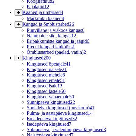
Köögirätikud
2
Pajalapid
12
Kaaned ja ümbrised
4
Märkmiku kaaned
4
Kangad ja õmblustarbed
26
Puuvillane ja viskoos kangas
6
Naturaalne siid, kangas
12
Eripakkumiste kangad ja jäägid
6
Precut kangad lapitööks
1
Õmblustarbed (paelad, vatiin)
2
Kingitused
200
Kingitused õpetajale
41
Kingitused naisele
21
Kingitused mehele
8
Kingitused emale
51
Kingitused isale
13
Kingitused lastele
50
Kingitused vanaemale
50
Sünnipäeva kingitused
22
Soolaleiva kingitused (uus kodu)
41
Pulma- ja aastapäeva kingitused
14
Emadepäeva kingitused
32
Isadepäeva kingitused
7
Sõbrapäeva ja valentinipäeva kingitused
3
Naistepäeva kingitused
7