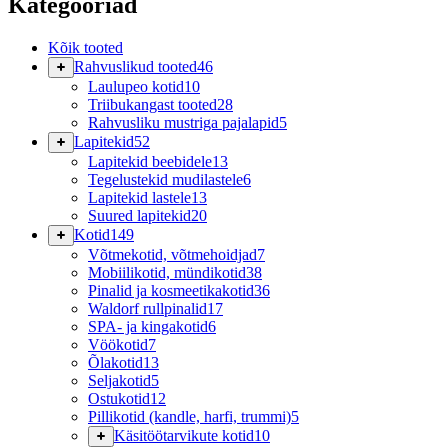
Kategooriad
Kõik tooted
Rahvuslikud tooted
46
Laulupeo kotid
10
Triibukangast tooted
28
Rahvusliku mustriga pajalapid
5
Lapitekid
52
Lapitekid beebidele
13
Tegelustekid mudilastele
6
Lapitekid lastele
13
Suured lapitekid
20
Kotid
149
Võtmekotid, võtmehoidjad
7
Mobiilikotid, mündikotid
38
Pinalid ja kosmeetikakotid
36
Waldorf rullpinalid
17
SPA- ja kingakotid
6
Vöökotid
7
Õlakotid
13
Seljakotid
5
Ostukotid
12
Pillikotid (kandle, harfi, trummi)
5
Käsitöötarvikute kotid
10