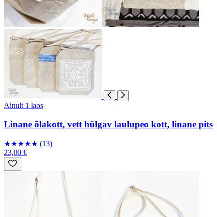
Ainult 1 laos
Linane õlakott, vett hülgav laulupeo kott, linane pits
★
★
★
★
★
(13)
23,00 €