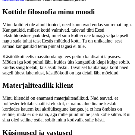
Kottide filosoofia minu moodi
Minu kotid ei ole ainult tooted, need kannavad endas suuremat lugu.
Kangatükid, millest kotid valmivad, tulevad tihti Eesti
tekstiilitööstuse jääkidest, nii et sinu kott ei näe kunagi välja täpselt
nagu sada tuhat teist Eestis müüdud kotti. Ta on unikaalne, sest
samad kangatükid tema pinnal tagasi ei tule.
Käsitöökoti eelis massitoodangu ees peitub ka disaini täpsuses.
Mõtlen iga koti puhul läbi, kuidas üks kangatükk klapi külge sobib,
kuidas sang toetab, kus asub tasku. Tavalisel kaubamaja kotil näed
sageli ühest lahendust, käsitöökotil on iga detail läbi mõeldud.
Materjaliteadlik klient
Minu kliendid on enamasti materjaliteadlikud. Nad teavad, et
polüester tekitab staatilist elektrit, et naturaalne linane kestab
kordades kauem kui akrüülisegune kangas, ja et hea õmblus on
selline, mida ei ole näha, aga mille puudumine jääb kohe silma. Kui
sina oled selline ostja, sobib minu kotivalik sulle hästi.
Küsimused ja vastused