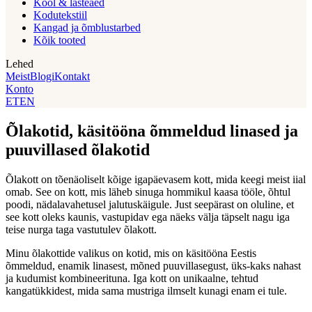
Kool & lasteaed
Kodutekstiil
Kangad ja õmblustarbed
Kõik tooted
Lehed
Meist
Blogi
Kontakt
Konto
ET
EN
Õlakotid, käsitööna õmmeldud linased ja
puuvillased õlakotid
Õlakott on tõenäoliselt kõige igapäevasem kott, mida keegi meist iial
omab. See on kott, mis läheb sinuga hommikul kaasa tööle, õhtul
poodi, nädalavahetusel jalutuskäigule. Just seepärast on oluline, et
see kott oleks kaunis, vastupidav ega näeks välja täpselt nagu iga
teise nurga taga vastutulev õlakott.
Minu õlakottide valikus on kotid, mis on käsitööna Eestis
õmmeldud, enamik linasest, mõned puuvillasegust, üks-kaks nahast
ja kudumist kombineerituna. Iga kott on unikaalne, tehtud
kangatükkidest, mida sama mustriga ilmselt kunagi enam ei tule.