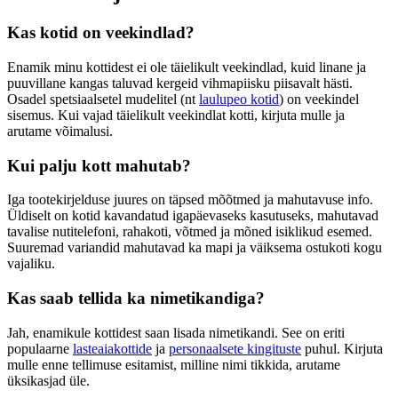
Kas kotid on veekindlad?
Enamik minu kottidest ei ole täielikult veekindlad, kuid linane ja
puuvillane kangas taluvad kergeid vihmapiisku piisavalt hästi.
Osadel spetsiaalsetel mudelitel (nt
laulupeo kotid
) on veekindel
sisemus. Kui vajad täielikult veekindlat kotti, kirjuta mulle ja
arutame võimalusi.
Kui palju kott mahutab?
Iga tootekirjelduse juures on täpsed mõõtmed ja mahutavuse info.
Üldiselt on kotid kavandatud igapäevaseks kasutuseks, mahutavad
tavalise nutitelefoni, rahakoti, võtmed ja mõned isiklikud esemed.
Suuremad variandid mahutavad ka mapi ja väiksema ostukoti kogu
vajaliku.
Kas saab tellida ka nimetikandiga?
Jah, enamikule kottidest saan lisada nimetikandi. See on eriti
populaarne
lasteaiakottide
ja
personaalsete kingituste
puhul. Kirjuta
mulle enne tellimuse esitamist, milline nimi tikkida, arutame
üksikasjad üle.