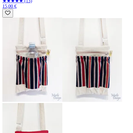
★
★
★
★
★
(13)
15,00 €