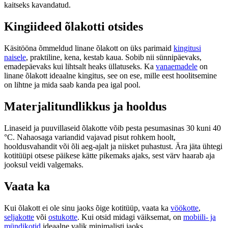
kaitseks kavandatud.
Kingiideed õlakotti otsides
Käsitööna õmmeldud linane õlakott on üks parimaid
kingitusi
naisele
, praktiline, kena, kestab kaua. Sobib nii sünnipäevaks,
emadepäevaks kui lihtsalt heaks üllatuseks. Ka
vanaemadele
on
linane õlakott ideaalne kingitus, see on ese, mille eest hoolitsemine
on lihtne ja mida saab kanda pea igal pool.
Materjalitundlikkus ja hooldus
Linaseid ja puuvillaseid õlakotte võib pesta pesumasinas 30 kuni 40
°C. Nahaosaga variandid vajavad pisut rohkem hoolt,
hooldusvahandit või õli aeg-ajalt ja niisket puhastust. Ära jäta ühtegi
kotitüüpi otsese päikese kätte pikemaks ajaks, sest värv haarab aja
jooksul veidi valgemaks.
Vaata ka
Kui õlakott ei ole sinu jaoks õige kotitüüp, vaata ka
vöökotte
,
seljakotte
või
ostukotte
. Kui otsid midagi väiksemat, on
mobiili- ja
mündikotid
ideaalne valik minimalisti jaoks.