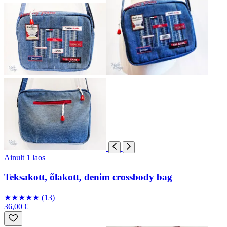
Ainult 1 laos
Teksakott, õlakott, denim crossbody bag
★
★
★
★
★
(13)
36,00 €