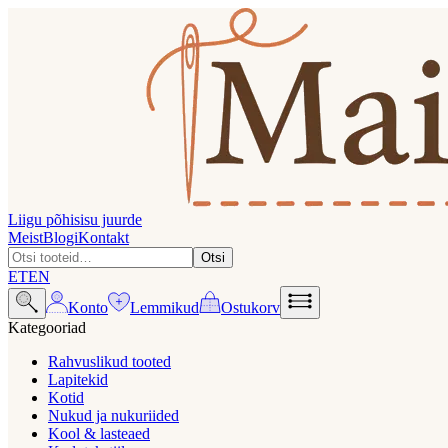
Liigu põhisisu juurde
Meist
Blogi
Kontakt
Otsi
ET
EN
Konto
Lemmikud
Ostukorv
Kategooriad
Rahvuslikud tooted
Lapitekid
Kotid
Nukud ja nukuriided
Kool & lasteaed