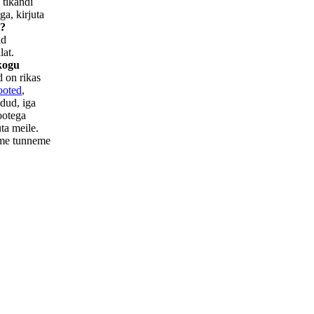
 tikandi
ga, kirjuta
e?
id
lat.
kogu
d on rikas
ooted
,
dud, iga
ootega
ta meile.
 me tunneme