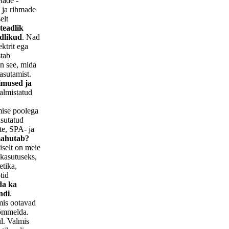
lade -
e ja rihmade
elt
teadlik
adlikud
. Nad
ektrit ega
stab
n see, mida
asutamist.
imused ja
almistatud
mise poolega
asutatud
te, SPA- ja
mahutab?
iselt on meie
 kasutuseks,
etika,
tid
da ka
ndi
.
mis ootavad
is õmmelda.
l. Valmis