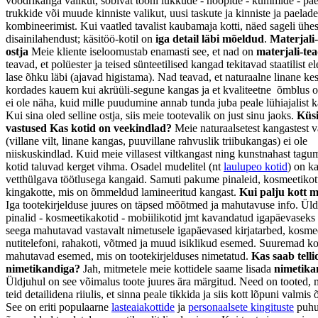
voodrikanga valikut, sobivat tooni lukkude - nööpide - kummide - pae
trukkide või muude kinniste valikut, uusi taskute ja kinniste ja paelad
kombineerimist. Kui vaatled tavalist kaubamaja kotti, näed sageli ühes
disainilahendust; käsitöö-kotil on
iga detail läbi mõeldud
.
Materjali-
ostja
Meie kliente iseloomustab enamasti see, et nad on
materjali-te
teavad, et polüester ja teised sünteetilised kangad tekitavad staatilist el
lase õhku läbi (ajavad higistama). Nad teavad, et naturaalne linane ke
kordades kauem kui akrüüli-segune kangas ja et kvaliteetne õmblus o
ei ole näha, kuid mille puudumine annab tunda juba peale lühiajalist k
Kui sina oled selline ostja, siis meie tootevalik on just sinu jaoks.
Küs
vastused
Kas kotid on veekindlad?
Meie naturaalsetest kangastest v
(villane vilt, linane kangas, puuvillane rahvuslik triibukangas) ei ole
niiskuskindlad. Kuid meie villasest viltkangast ning kunstnahast tagu
kotid taluvad kerget vihma. Osadel mudelitel (nt
laulupeo kotid
) on k
vetthülgava töötlusega kangaid. Samuti pakume pinaleid, kosmeetikot
kingakotte, mis on õmmeldud lamineeritud kangast.
Kui palju kott 
Iga tootekirjelduse juures on täpsed mõõtmed ja mahutavuse info. Üld
pinalid - kosmeetikakotid - mobiilikotid jmt kavandatud igapäevaseks
seega mahutavad vastavalt nimetusele igapäevased kirjatarbed, kosme
nutitelefoni, rahakoti, võtmed ja muud isiklikud esemed. Suuremad ko
mahutavad esemed, mis on tootekirjelduses nimetatud.
Kas saab telli
nimetikandiga?
Jah, mitmetele meie kottidele saame lisada
nimetika
Üldjuhul on see võimalus toote juures ära märgitud. Need on tooted, 
teid detailidena riiulis, et sinna peale tikkida ja siis kott lõpuni valm
See on eriti populaarne
lasteaiakottide
ja
personaalsete kingituste
puhu