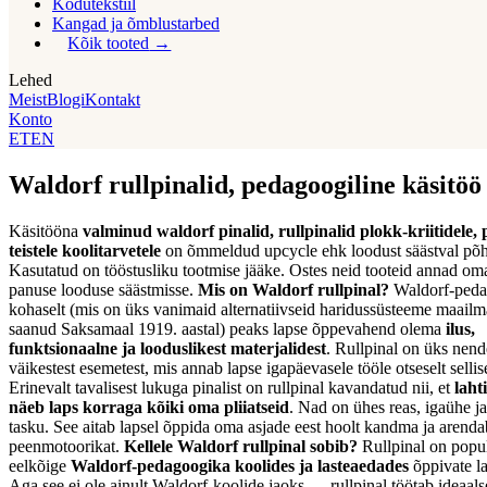
Kodutekstiil
Kangad ja õmblustarbed
Kõik tooted
Lehed
Meist
Blogi
Kontakt
Konto
ET
EN
Waldorf rullpinalid, pedagoogiline käsitöö
Käsitööna
valminud waldorf pinalid, rullpinalid plokk-kriitidele, pl
teistele koolitarvetele
on õmmeldud upcycle ehk loodust säästval põh
Kasutatud on tööstusliku tootmise jääke. Ostes neid tooteid annad om
panuse looduse säästmisse.
Mis on Waldorf rullpinal?
Waldorf-peda
kohaselt (mis on üks vanimaid alternatiivseid haridussüsteeme maailm
saanud Saksamaal 1919. aastal) peaks lapse õppevahend olema
ilus,
funktsionaalne ja looduslikest materjalidest
. Rullpinal on üks nend
väikestest esemetest, mis annab lapse igapäevasele tööle otseselt selli
Erinevalt tavalisest lukuga pinalist on rullpinal kavandatud nii, et
laht
näeb laps korraga kõiki oma pliiatseid
. Nad on ühes reas, igaühe 
tasku. See aitab lapsel õppida oma asjade eest hoolt kandma ja arenda
peenmotoorikat.
Kellele Waldorf rullpinal sobib?
Rullpinal on popu
eelkõige
Waldorf-pedagoogika koolides ja lasteaedades
õppivate la
Aga see ei ole ainult Waldorf-koolide jaoks — rullpinal töötab ideaalse