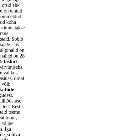
i otsid ehk
d on tehtud
i õmmeldud
ksid koha
 kinnitatakse
ärane
staid. Sobib
ajale, siis
llpinalid on
inalitel on
28
15 taskut
 värvimiseks.
ie valikus
sinas, õrnal
 võib
kottide
gudest.
ilitööstuse
 teist Eestis
teid teeme
at tooni,
lad jne.
us
. Iga
ue, sobiva