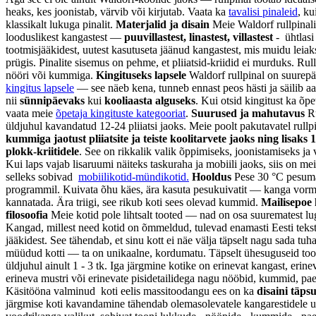
heaks, kes joonistab, värvib või kirjutab. Vaata ka
tavalisi pinaleid
, ku
klassikalt lukuga pinalit.
Materjalid ja disain
Meie Waldorf rullpinali
looduslikest kangastest —
puuvillastest, linastest, villastest
- ühtlas
tootmisjääkidest, uutest kasutuseta jäänud kangastest, mis muidu leia
prügis. Pinalite sisemus on pehme, et pliiatsid-kriidid ei murduks. Rull
nööri või kummiga.
Kingituseks lapsele
Waldorf rullpinal on suurep
kingitus lapsele
— see näeb kena, tunneb ennast peos hästi ja säilib aa
nii
sünnipäevaks
kui
kooliaasta alguseks
. Kui otsid kingitust ka õpet
vaata meie
õpetaja kingituste kategooriat
.
Suurused ja mahutavus
Ru
üldjuhul kavandatud 12-24 pliiatsi jaoks. Meie poolt pakutavatel rullp
kummiga jaotust pliiatsite ja teiste koolitarvete jaoks ning lisaks 
plokk-kriitidele
. See on rikkalik valik õppimiseks, joonistamiseks ja
Kui laps vajab lisaruumi näiteks taskuraha ja mobiili jaoks, siis on me
selleks sobivad
mobiilikotid-mündikotid.
Hooldus
Pese 30 °C pesuma
programmil. Kuivata õhu käes, ära kasuta pesukuivatit — kanga vorm
kannatada. Ära triigi, see rikub koti sees olevad kummid.
Mailisepoe 
filosoofia
Meie kotid pole lihtsalt tooted — nad on osa suurematest lu
Kangad, millest need kotid on õmmeldud, tulevad enamasti Eesti teksti
jääkidest. See tähendab, et sinu kott ei näe välja täpselt nagu sada tuhat
müüdud kotti — ta on unikaalne, kordumatu. Täpselt ühesuguseid too
üldjuhul ainult 1 - 3 tk. Iga järgmine kotike on erinevat kangast, erinev
erineva mustri või erinevate pisidetailidega nagu nööbid, kummid, pae
Käsitööna valminud koti eelis massitoodangu ees on ka
disaini täps
järgmise koti kavandamine tähendab olemasolevatele kangarestidele u