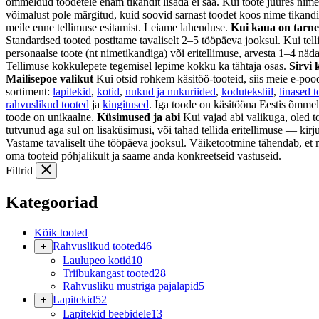
õmmeldud toodetele enam tikandit lisada ei saa. Kui toote juures nime
võimalust pole märgitud, kuid soovid sarnast toodet koos nime tikandi
meile enne tellimuse esitamist. Leiame lahenduse.
Kui kaua on tarn
Standardsed tooted postitame tavaliselt 2–5 tööpäeva jooksul. Kui tell
personaalse toote (nt nimetikandiga) või eritellimuse, arvesta 1–4 näda
Tellimuse kokkulepete tegemisel lepime kokku ka tähtaja osas.
Sirvi 
Mailisepoe valikut
Kui otsid rohkem käsitöö-tooteid, siis meie e-poo
sortiment:
lapitekid
,
kotid
,
nukud ja nukuriided
,
kodutekstiil
,
linased t
rahvuslikud tooted
ja
kingitused
. Iga toode on käsitööna Eestis õmmel
toode on unikaalne.
Küsimused ja abi
Kui vajad abi valikuga, oled t
tutvunud aga sul on lisaküsimusi, või tahad tellida eritellimuse — kirju
Vastame tavaliselt ühe tööpäeva jooksul. Väiketootmine tähendab, et
oma tooteid põhjalikult ja saame anda konkreetseid vastuseid.
Filtrid
Kategooriad
Kõik tooted
Rahvuslikud tooted
46
Laulupeo kotid
10
Triibukangast tooted
28
Rahvusliku mustriga pajalapid
5
Lapitekid
52
Lapitekid beebidele
13