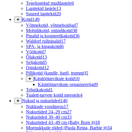
Tegelustekid mudilastele
6
Lapitekid lastele
13
Suured lapitekid
20
Kotid
149
Võtmekotid, võtmehoidjad
7
Mobiilikotid, mündikotid
38
Pinalid ja kosmeetikakotid
36
Waldorf rullpinalid
17
SPA- ja kingakotid
6
Vöökotid
7
Õlakotid
13
Seljakotid
5
Ostukotid
12
Pillikotid (kandle, harfi, trummi)
5
Käsitöötarvikute kotid
10
Käsitöötarvikute organiseerijad
9
Tehnikakotid
1
Tualett-tarvete kotid meestele
4
Nukud ja nukuriided
140
Nukkude voodipesu
17
Nukuriided 24–29 cm
27
Nukuriided 30–40 cm
33
Nukuriided 43–49 cm (Baby Born jt)
18
Moenukkude riided (Paola Reina, Barbie jt)
34