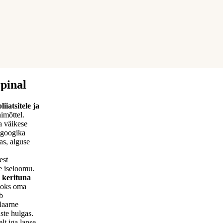
 pinal
iiatsitele ja
imõttel.
a väikese
googika
as, alguse
est
se iseloomu.
i kerituna
jaoks oma
b
laarne
ste hulgas.
lt iga lapse