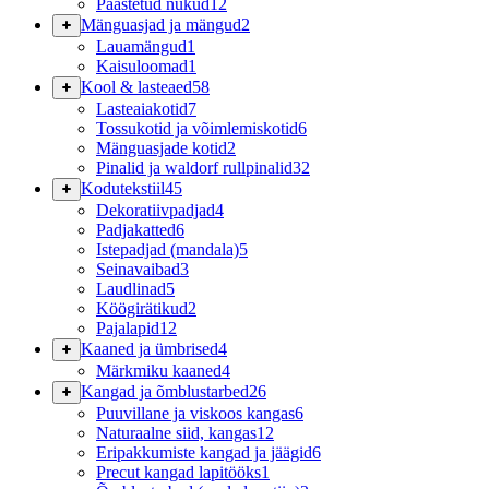
Päästetud nukud
12
Mänguasjad ja mängud
2
Lauamängud
1
Kaisuloomad
1
Kool & lasteaed
58
Lasteaiakotid
7
Tossukotid ja võimlemiskotid
6
Mänguasjade kotid
2
Pinalid ja waldorf rullpinalid
32
Kodutekstiil
45
Dekoratiivpadjad
4
Padjakatted
6
Istepadjad (mandala)
5
Seinavaibad
3
Laudlinad
5
Köögirätikud
2
Pajalapid
12
Kaaned ja ümbrised
4
Märkmiku kaaned
4
Kangad ja õmblustarbed
26
Puuvillane ja viskoos kangas
6
Naturaalne siid, kangas
12
Eripakkumiste kangad ja jäägid
6
Precut kangad lapitööks
1