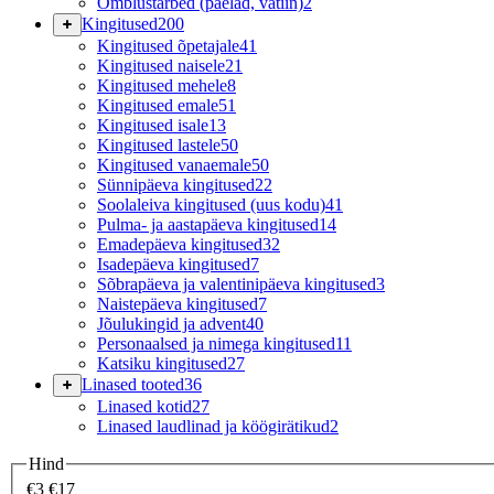
Õmblustarbed (paelad, vatiin)
2
Kingitused
200
Kingitused õpetajale
41
Kingitused naisele
21
Kingitused mehele
8
Kingitused emale
51
Kingitused isale
13
Kingitused lastele
50
Kingitused vanaemale
50
Sünnipäeva kingitused
22
Soolaleiva kingitused (uus kodu)
41
Pulma- ja aastapäeva kingitused
14
Emadepäeva kingitused
32
Isadepäeva kingitused
7
Sõbrapäeva ja valentinipäeva kingitused
3
Naistepäeva kingitused
7
Jõulukingid ja advent
40
Personaalsed ja nimega kingitused
11
Katsiku kingitused
27
Linased tooted
36
Linased kotid
27
Linased laudlinad ja köögirätikud
2
Hind
€3
€17