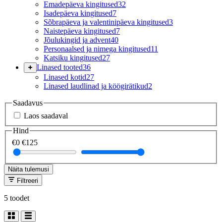
Emadepäeva kingitused
32
Isadepäeva kingitused
7
Sõbrapäeva ja valentinipäeva kingitused
3
Naistepäeva kingitused
7
Jõulukingid ja advent
40
Personaalsed ja nimega kingitused
11
Katsiku kingitused
27
Linased tooted
36
Linased kotid
27
Linased laudlinad ja köögirätikud
2
Saadavus
Laos saadaval
Hind
€0
€125
Näita tulemusi
Filtreeri
5 toodet