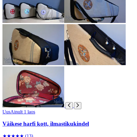
Uus
Ainult 1 laos
Väikese harfi kott, ilmastikukindel
★
★
★
★
★
(13)