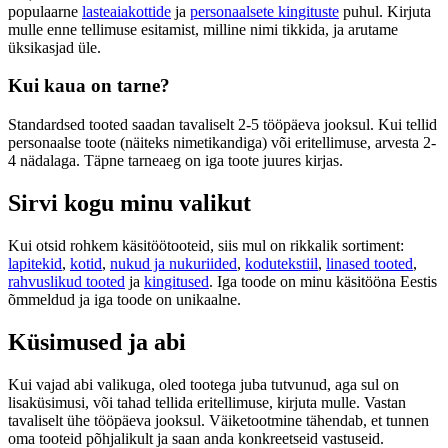
populaarne
lasteaiakottide
ja
personaalsete kingituste
puhul. Kirjuta
mulle enne tellimuse esitamist, milline nimi tikkida, ja arutame
üksikasjad üle.
Kui kaua on tarne?
Standardsed tooted saadan tavaliselt 2-5 tööpäeva jooksul. Kui tellid
personaalse toote (näiteks nimetikandiga) või eritellimuse, arvesta 2-
4 nädalaga. Täpne tarneaeg on iga toote juures kirjas.
Sirvi kogu minu valikut
Kui otsid rohkem käsitöötooteid, siis mul on rikkalik sortiment:
lapitekid
,
kotid
,
nukud ja nukuriided
,
kodutekstiil
,
linased tooted
,
rahvuslikud tooted
ja
kingitused
. Iga toode on minu käsitööna Eestis
õmmeldud ja iga toode on unikaalne.
Küsimused ja abi
Kui vajad abi valikuga, oled tootega juba tutvunud, aga sul on
lisaküsimusi, või tahad tellida eritellimuse, kirjuta mulle. Vastan
tavaliselt ühe tööpäeva jooksul. Väiketootmine tähendab, et tunnen
oma tooteid põhjalikult ja saan anda konkreetseid vastuseid.