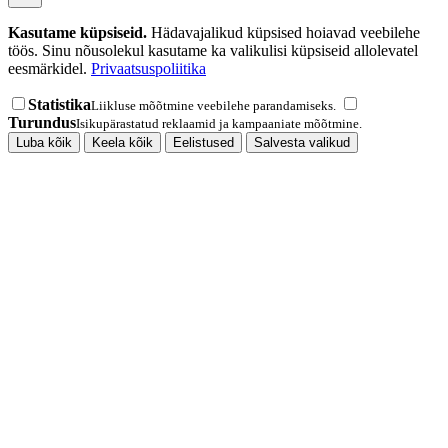
Kasutame küpsiseid.
Hädavajalikud küpsised hoiavad veebilehe
töös. Sinu nõusolekul kasutame ka valikulisi küpsiseid allolevatel
eesmärkidel.
Privaatsuspoliitika
Statistika
Liikluse mõõtmine veebilehe parandamiseks.
Turundus
Isikupärastatud reklaamid ja kampaaniate mõõtmine.
Luba kõik
Keela kõik
Eelistused
Salvesta valikud