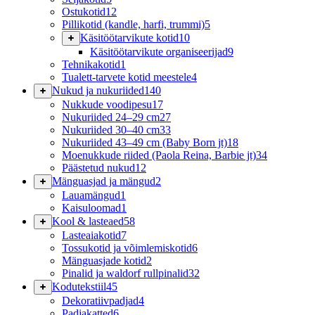
Ostukotid
12
Pillikotid (kandle, harfi, trummi)
5
Käsitöötarvikute kotid
10
Käsitöötarvikute organiseerijad
9
Tehnikakotid
1
Tualett-tarvete kotid meestele
4
Nukud ja nukuriided
140
Nukkude voodipesu
17
Nukuriided 24–29 cm
27
Nukuriided 30–40 cm
33
Nukuriided 43–49 cm (Baby Born jt)
18
Moenukkude riided (Paola Reina, Barbie jt)
34
Päästetud nukud
12
Mänguasjad ja mängud
2
Lauamängud
1
Kaisuloomad
1
Kool & lasteaed
58
Lasteaiakotid
7
Tossukotid ja võimlemiskotid
6
Mänguasjade kotid
2
Pinalid ja waldorf rullpinalid
32
Kodutekstiil
45
Dekoratiivpadjad
4
Padjakatted
6