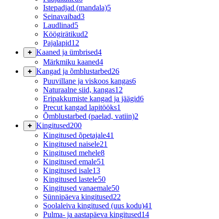
Istepadjad (mandala)
5
Seinavaibad
3
Laudlinad
5
Köögirätikud
2
Pajalapid
12
Kaaned ja ümbrised
4
Märkmiku kaaned
4
Kangad ja õmblustarbed
26
Puuvillane ja viskoos kangas
6
Naturaalne siid, kangas
12
Eripakkumiste kangad ja jäägid
6
Precut kangad lapitööks
1
Õmblustarbed (paelad, vatiin)
2
Kingitused
200
Kingitused õpetajale
41
Kingitused naisele
21
Kingitused mehele
8
Kingitused emale
51
Kingitused isale
13
Kingitused lastele
50
Kingitused vanaemale
50
Sünnipäeva kingitused
22
Soolaleiva kingitused (uus kodu)
41
Pulma- ja aastapäeva kingitused
14