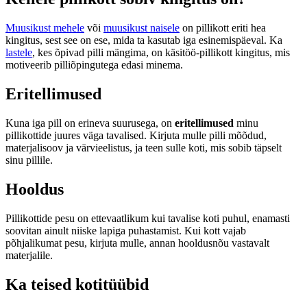
Muusikust mehele
või
muusikust naisele
on pillikott eriti hea
kingitus, sest see on ese, mida ta kasutab iga esinemispäeval. Ka
lastele
, kes õpivad pilli mängima, on käsitöö-pillikott kingitus, mis
motiveerib pilliõpingutega edasi minema.
Eritellimused
Kuna iga pill on erineva suurusega, on
eritellimused
minu
pillikottide juures väga tavalised. Kirjuta mulle pilli mõõdud,
materjalisoov ja värvieelistus, ja teen sulle koti, mis sobib täpselt
sinu pillile.
Hooldus
Pillikottide pesu on ettevaatlikum kui tavalise koti puhul, enamasti
soovitan ainult niiske lapiga puhastamist. Kui kott vajab
põhjalikumat pesu, kirjuta mulle, annan hooldusnõu vastavalt
materjalile.
Ka teised kotitüübid