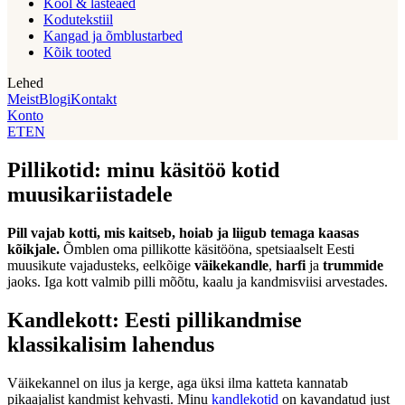
Kool & lasteaed
Kodutekstiil
Kangad ja õmblustarbed
Kõik tooted
Lehed
Meist
Blogi
Kontakt
Konto
ET
EN
Pillikotid: minu käsitöö kotid
muusikariistadele
Pill vajab kotti, mis kaitseb, hoiab ja liigub temaga kaasas
kõikjale.
Õmblen oma pillikotte käsitööna, spetsiaalselt Eesti
muusikute vajadusteks, eelkõige
väikekandle
,
harfi
ja
trummide
jaoks. Iga kott valmib pilli mõõtu, kaalu ja kandmisviisi arvestades.
Kandlekott: Eesti pillikandmise
klassikalisim lahendus
Väikekannel on ilus ja kerge, aga üksi ilma katteta kannatab
pikaajalist kandmist kehvasti. Minu
kandlekotid
on kavandatud just