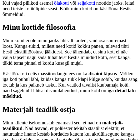
Kui vajad pillikoti asemel
õlakotti
või
seljakotti
nootide jaoks, leiad
need teiste kotitüüpide seast. Kõik minu kotid on käsitööna Eestis
õmmeldud.
Minu kottide filosoofia
Minu kotid ei ole minu jaoks lihtsalt tooted, vaid osa suuremast
loost. Kanga-tükid, millest need kotid kokku panen, tulevad tihti
Eesti tekstiilitööstuse jääkidest. See tähendab, et sinu kott ei näe
välja täpselt nagu sada tuhat teist Eestis müüdud kotti, sest kanga-
tükid tema pinnal ei kordu kusagil mujal.
Käsitöö-koti eelis massitoodangu ees on ka
disaini täpsus
. Mõtlen
iga koti puhul läbi, kuidas kanga-tükk klapi külge sobib, kuidas sang
toetab ja kus paikneb tasku. Kui vaatled tavalist kaubamaja kotti,
näed sageli üht lihtsat disainilahendust; minu kotil on
iga detail läbi
mõeldud
.
Materjali-teadlik ostja
Minu kliente iseloomustab enamasti see, et nad on
materjali-
teadlikud
. Nad teavad, et polüester tekitab staatilist elektrit, et
naturaalne linane kestab kordades kauem kui akrüülisegune kangas,
ja et hea õmblus on see, mida ei ole näha, aga mille puudumine kohe