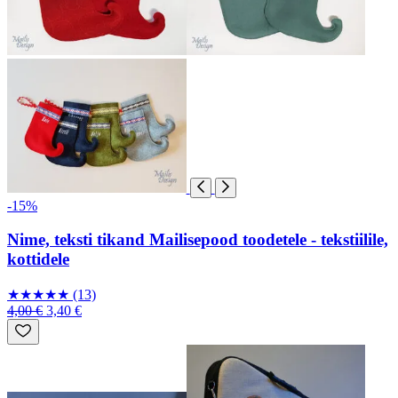
-15%
Nime, teksti tikand Mailisepood toodetele - tekstiilile,
kottidele
★
★
★
★
★
(13)
4,00 €
3,40 €