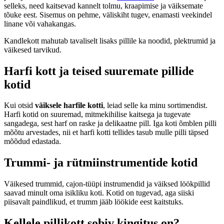
selleks, need kaitsevad kannelt tolmu, kraapimise ja väiksemate
tõuke eest. Sisemus on pehme, väliskiht tugev, enamasti veekindel
linane või vahakangas.
Kandlekott mahutab tavaliselt lisaks pillile ka noodid, plektrumid ja
väikesed tarvikud.
Harfi kott ja teised suuremate pillide
kotid
Kui otsid
väiksele harfile kotti
, leiad selle ka minu sortimendist.
Harfi kotid on suuremad, mitmekihilise kaitsega ja tugevate
sangadega, sest harf on raske ja delikaatne pill. Iga koti õmblen pilli
mõõtu arvestades, nii et harfi kotti tellides tasub mulle pilli täpsed
mõõdud edastada.
Trummi- ja rütmiinstrumentide kotid
Väikesed trummid, cajon-tüüpi instrumendid ja väiksed löökpillid
saavad minult oma isikliku koti. Kotid on tugevad, aga siiski
piisavalt paindlikud, et trumm jääb löökide eest kaitstuks.
Kellele pillikott sobiv kingitus on?