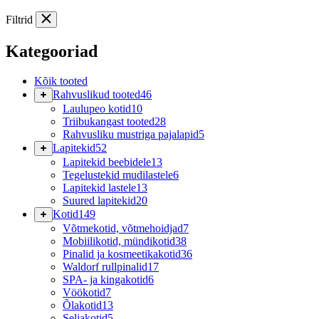
Filtrid
Kategooriad
Kõik tooted
Rahvuslikud tooted
46
Laulupeo kotid
10
Triibukangast tooted
28
Rahvusliku mustriga pajalapid
5
Lapitekid
52
Lapitekid beebidele
13
Tegelustekid mudilastele
6
Lapitekid lastele
13
Suured lapitekid
20
Kotid
149
Võtmekotid, võtmehoidjad
7
Mobiilikotid, mündikotid
38
Pinalid ja kosmeetikakotid
36
Waldorf rullpinalid
17
SPA- ja kingakotid
6
Vöökotid
7
Õlakotid
13
Seljakotid
5