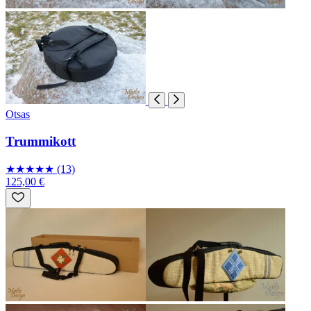
Otsas
Trummikott
★
★
★
★
★
(13)
125,00 €