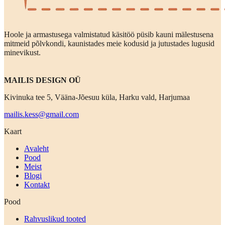
Hoole ja armastusega valmistatud käsitöö püsib kauni mälestusena
mitmeid põlvkondi, kaunistades meie kodusid ja jutustades lugusid
minevikust.
MAILIS DESIGN OÜ
Kivinuka tee 5, Vääna-Jõesuu küla, Harku vald, Harjumaa
mailis.kess@gmail.com
Kaart
Avaleht
Pood
Meist
Blogi
Kontakt
Pood
Rahvuslikud tooted