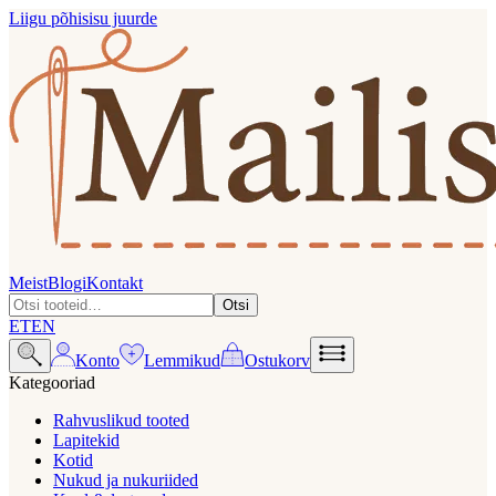
Liigu põhisisu juurde
Meist
Blogi
Kontakt
Otsi
ET
EN
Konto
Lemmikud
Ostukorv
Kategooriad
Rahvuslikud tooted
Lapitekid
Kotid
Nukud ja nukuriided