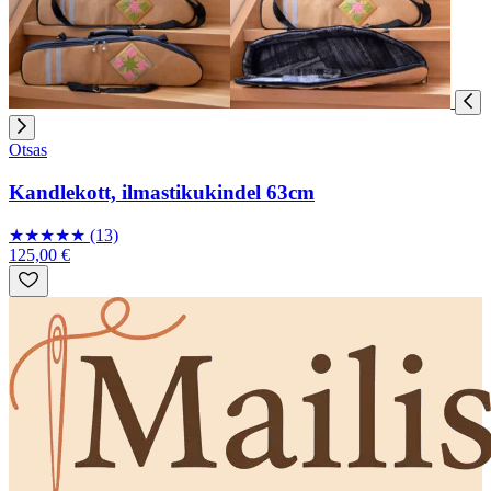
Otsas
Kandlekott, ilmastikukindel 63cm
★
★
★
★
★
(13)
125,00 €