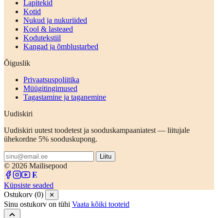
Lapitekid
Kotid
Nukud ja nukuriided
Kool & lasteaed
Kodutekstiil
Kangad ja õmblustarbed
Õiguslik
Privaatsuspoliitika
Müügitingimused
Tagastamine ja taganemine
Uudiskiri
Uudiskiri uutest toodetest ja sooduskampaaniatest — liitujale
ühekordne 5% sooduskupong.
Liitu
© 2026 Mailisepood
Küpsiste seaded
Ostukorv (0)
✕
Sinu ostukorv on tühi
Vaata kõiki tooteid