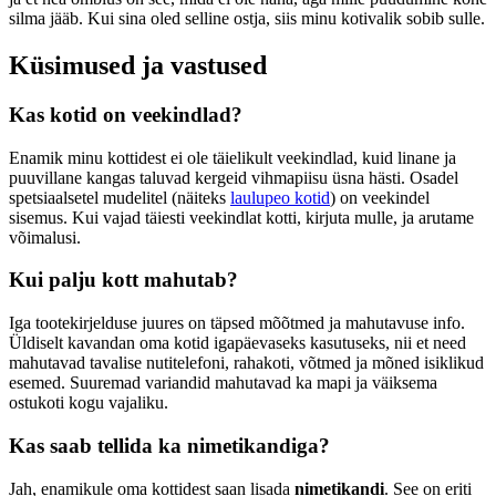
silma jääb. Kui sina oled selline ostja, siis minu kotivalik sobib sulle.
Küsimused ja vastused
Kas kotid on veekindlad?
Enamik minu kottidest ei ole täielikult veekindlad, kuid linane ja
puuvillane kangas taluvad kergeid vihmapiisu üsna hästi. Osadel
spetsiaalsetel mudelitel (näiteks
laulupeo kotid
) on veekindel
sisemus. Kui vajad täiesti veekindlat kotti, kirjuta mulle, ja arutame
võimalusi.
Kui palju kott mahutab?
Iga tootekirjelduse juures on täpsed mõõtmed ja mahutavuse info.
Üldiselt kavandan oma kotid igapäevaseks kasutuseks, nii et need
mahutavad tavalise nutitelefoni, rahakoti, võtmed ja mõned isiklikud
esemed. Suuremad variandid mahutavad ka mapi ja väiksema
ostukoti kogu vajaliku.
Kas saab tellida ka nimetikandiga?
Jah, enamikule oma kottidest saan lisada
nimetikandi
. See on eriti