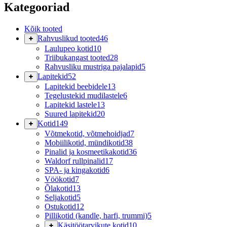
Kategooriad
Kõik tooted
Rahvuslikud tooted
46
Laulupeo kotid
10
Triibukangast tooted
28
Rahvusliku mustriga pajalapid
5
Lapitekid
52
Lapitekid beebidele
13
Tegelustekid mudilastele
6
Lapitekid lastele
13
Suured lapitekid
20
Kotid
149
Võtmekotid, võtmehoidjad
7
Mobiilikotid, mündikotid
38
Pinalid ja kosmeetikakotid
36
Waldorf rullpinalid
17
SPA- ja kingakotid
6
Vöökotid
7
Õlakotid
13
Seljakotid
5
Ostukotid
12
Pillikotid (kandle, harfi, trummi)
5
Käsitöötarvikute kotid
10