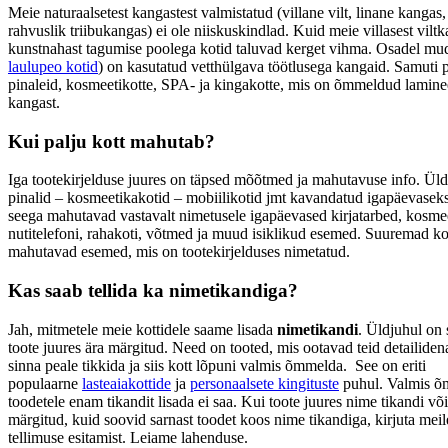
Meie naturaalsetest kangastest valmistatud (villane vilt, linane kangas
rahvuslik triibukangas) ei ole niiskuskindlad. Kuid meie villasest vilt
kunstnahast tagumise poolega kotid taluvad kerget vihma. Osadel mude
laulupeo kotid
) on kasutatud vetthülgava töötlusega kangaid. Samuti
pinaleid, kosmeetikotte, SPA- ja kingakotte, mis on õmmeldud lamine
kangast.
Kui palju kott mahutab?
Iga tootekirjelduse juures on täpsed mõõtmed ja mahutavuse info. Üld
pinalid – kosmeetikakotid – mobiilikotid jmt kavandatud igapäevasek
seega mahutavad vastavalt nimetusele igapäevased kirjatarbed, kosme
nutitelefoni, rahakoti, võtmed ja muud isiklikud esemed. Suuremad ko
mahutavad esemed, mis on tootekirjelduses nimetatud.
Kas saab tellida ka nimetikandiga?
Jah, mitmetele meie kottidele saame lisada
nimetikandi
. Üldjuhul on
toote juures ära märgitud. Need on tooted, mis ootavad teid detailidena 
sinna peale tikkida ja siis kott lõpuni valmis õmmelda. See on eriti
populaarne
lasteaiakottide
ja
personaalsete kingituste
puhul. Valmis 
toodetele enam tikandit lisada ei saa. Kui toote juures nime tikandi võ
märgitud, kuid soovid sarnast toodet koos nime tikandiga, kirjuta mei
tellimuse esitamist. Leiame lahenduse.