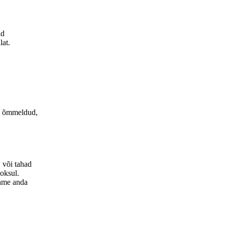
id
lat.
is õmmeldud,
, või tahad
ooksul.
aame anda