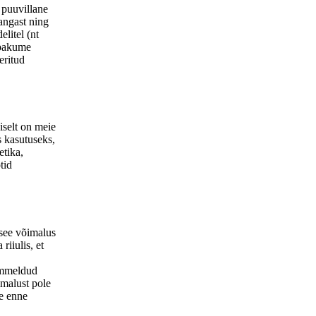
, puuvillane
kangast ning
litel (nt
 pakume
eritud
iselt on meie
s kasutuseks,
etika,
tid
 see võimalus
riiulis, et
õmmeldud
imalust pole
le enne