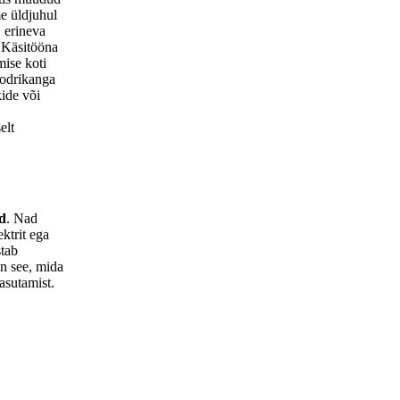
e üldjuhul
, erineva
. Käsitööna
mise koti
oodrikanga
ide või
elt
ud
. Nad
ektrit ega
stab
n see, mida
asutamist.