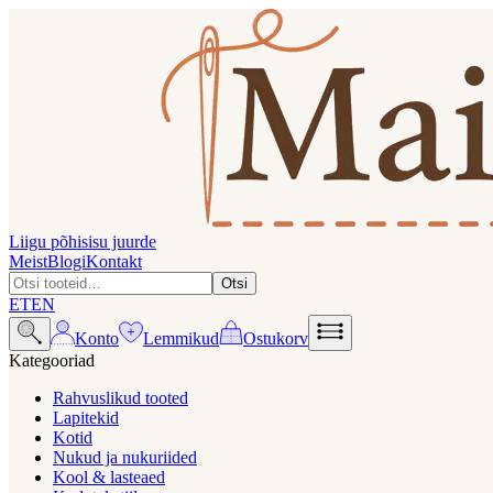
Liigu põhisisu juurde
Meist
Blogi
Kontakt
Otsi
ET
EN
Konto
Lemmikud
Ostukorv
Kategooriad
Rahvuslikud tooted
Lapitekid
Kotid
Nukud ja nukuriided
Kool & lasteaed