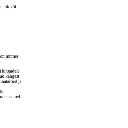
tnahk või
d on mitmes
i kingadele,
tud kangast
unatarbed ja
lid
sude asemel