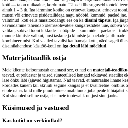
kotti — ta on unikaalne, kordumatu. Täpselt ühesuguseid tooteid teem
ainult 1 – 3 tk. Iga järgmine kotike on erinevat kangast, erinevat tooni
mustri või erinevate pisidetailidega nagu nööbid, kummid, paelad jne
valminud koti eelis massitoodangu ees on ka
disaini täpsus
. Iga järg
kavandamine tähendab olemasolevatele kangarestidele uue, sobiva v
valikut, sobivat tooni lukkude – nööpide – kummide – paelade – trukk
muude kinniste valikut, uusi taskute ja kinniste ja paelade ja rihmade
kombineerimist. Kui vaatled tavalist kaubamaja kotti, näed sageli ühes
disainilahendust; käsitöö-kotil on
iga detail läbi mõeldud
.
Materjaliteadlik ostja
Meie kliente iseloomustab enamasti see, et nad on
materjali-teadlik
teavad, et polüester ja teised sünteetilised kangad tekitavad staatilist el
lase õhku läbi (ajavad higistama). Nad teavad, et naturaalne linane ke
kordades kauem kui akrüüli-segune kangas ja et kvaliteetne õmblus o
ei ole näha, kuid mille puudumine annab tunda juba peale lühiajalist k
Kui sina oled selline ostja, siis meie tootevalik on just sinu jaoks.
Küsimused ja vastused
Kas kotid on veekindlad?