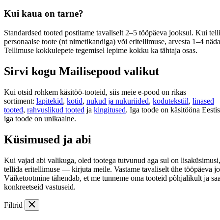
Kui kaua on tarne?
Standardsed tooted postitame tavaliselt 2–5 tööpäeva jooksul. Kui tell
personaalse toote (nt nimetikandiga) või eritellimuse, arvesta 1–4 näda
Tellimuse kokkulepete tegemisel lepime kokku ka tähtaja osas.
Sirvi kogu Mailisepood valikut
Kui otsid rohkem käsitöö-tooteid, siis meie e-pood on rikas
sortiment:
lapitekid
,
kotid
,
nukud ja nukuriided
,
kodutekstiil
,
linased
tooted
,
rahvuslikud tooted
ja
kingitused
. Iga toode on käsitööna Eest
iga toode on unikaalne.
Küsimused ja abi
Kui vajad abi valikuga, oled tootega tutvunud aga sul on lisaküsimusi
tellida eritellimuse — kirjuta meile. Vastame tavaliselt ühe tööpäeva j
Väiketootmine tähendab, et me tunneme oma tooteid põhjalikult ja s
konkreetseid vastuseid.
Filtrid