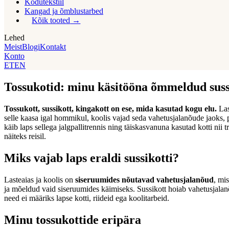
Kodutekstiil
Kangad ja õmblustarbed
Kõik tooted
Lehed
Meist
Blogi
Kontakt
Konto
ET
EN
Tossukotid: minu käsitööna õmmeldud sussi
Tossukott, sussikott, kingakott on ese, mida kasutad kogu elu.
Las
selle kaasa igal hommikul, koolis vajad seda vahetusjalanõude jaoks, 
käib laps sellega jalgpallitrennis ning täiskasvanuna kasutad kotti nii t
näiteks reisil.
Miks vajab laps eraldi sussikotti?
Lasteaias ja koolis on
siseruumides nõutavad vahetusjalanõud
, mi
ja mõeldud vaid siseruumides käimiseks. Sussikott hoiab vahetusjalanõ
need ei määriks lapse kotti, riideid ega koolitarbeid.
Minu tossukottide eripära