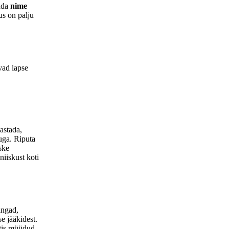
tada
nime
kus on palju
vad lapse
astada,
kuga. Riputa
ske
niiskust koti
angad,
e jääkidest.
estis müüdud