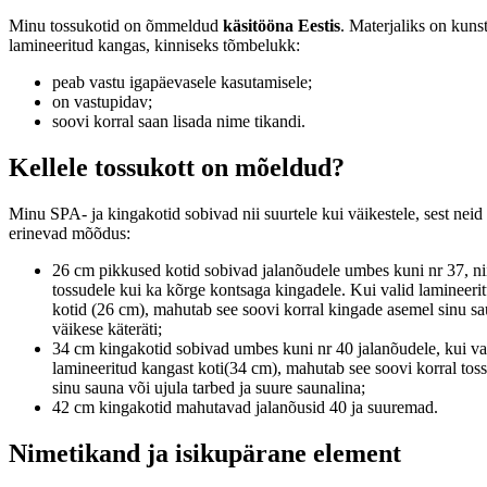
Minu tossukotid on õmmeldud
käsitööna Eestis
. Materjaliks on kuns
lamineeritud kangas, kinniseks tõmbelukk:
peab vastu igapäevasele kasutamisele;
on vastupidav;
soovi korral saan lisada nime tikandi.
Kellele tossukott on mõeldud?
Minu SPA- ja kingakotid sobivad nii suurtele kui väikestele, sest nei
erinevad mõõdus:
26 cm pikkused kotid sobivad jalanõudele umbes kuni nr 37, ni
tossudele kui ka kõrge kontsaga kingadele. Kui valid lamineeri
kotid (26 cm), mahutab see soovi korral kingade asemel sinu sa
väikese käteräti;
34 cm kingakotid sobivad umbes kuni nr 40 jalanõudele, kui va
lamineeritud kangast koti(34 cm), mahutab see soovi korral tos
sinu sauna või ujula tarbed ja suure saunalina;
42 cm kingakotid mahutavad jalanõusid 40 ja suuremad.
Nimetikand ja isikupärane element