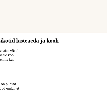
kotid lasteaeda ja kooli
teaias võtad
peale kooli
rennis kui
s on puhtad
ud eraldi, et