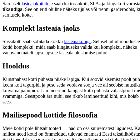
Sarnaselt
lasteaiakottidele
saab ka tossukoti, SPA- ja kingakoti varus
tikandiga
. See on eriti oluline näiteks ujulas või trenni garderoobis, 
sarnaseid kotte.
Komplekt lasteaia jaoks
Sussikotti saab sobitada kokku
lasteaiakotiga
. Sellisel juhul moodusta
kotid komplekti, mida saab kingituseks valida kui komplekti, näiteks
vanavanematelt lapselapsele lasteaia alustamise puhul.
Hooldus
Kunstnahast kotti puhasta niiske lapiga. Kui soovid sisemist poolt puh
keera kott tagurpidi ja pese seda voolava sooja vee all seebise nuusti
kuivama pahupidi. Lamineeritud kangast kotti puhasta väljastpoolt nii
svammiga. Seestpoolt ära nühi, see rikub lamineeritud kihi, mis hoiab 
sees.
Mailisepood kottide filosoofia
Meie kotid pole lihtsalt tooted — nad on osa suurematest lugudest. K
millest need kotid on õmmeldud, tulevad enamasti Eesti tekstiilitööstus
See tähendab, et sinu kott ei näe välja täpselt nagu sada tuhat teist E