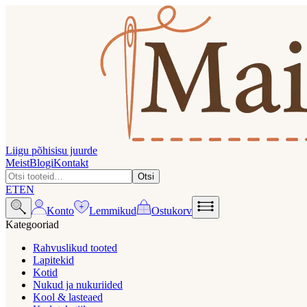
Liigu põhisisu juurde
Meist
Blogi
Kontakt
Otsi
ET
EN
Konto
Lemmikud
Ostukorv
Kategooriad
Rahvuslikud tooted
Lapitekid
Kotid
Nukud ja nukuriided
Kool & lasteaed