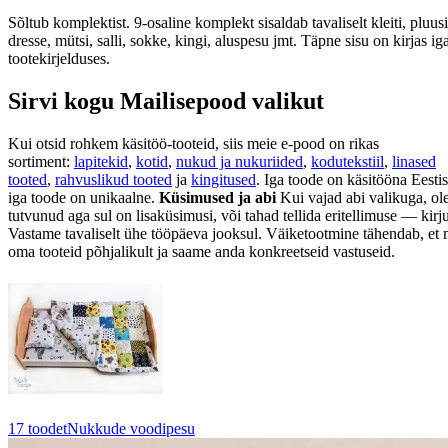
Sõltub komplektist. 9-osaline komplekt sisaldab tavaliselt kleiti, pluus
dresse, mütsi, salli, sokke, kingi, aluspesu jmt. Täpne sisu on kirjas i
tootekirjelduses.
Sirvi kogu Mailisepood valikut
Kui otsid rohkem käsitöö-tooteid, siis meie e-pood on rikas
sortiment:
lapitekid
,
kotid
,
nukud ja nukuriided
,
kodutekstiil
,
linased
tooted
,
rahvuslikud tooted
ja
kingitused
. Iga toode on käsitööna Eest
iga toode on unikaalne.
Küsimused ja abi
Kui vajad abi valikuga, ol
tutvunud aga sul on lisaküsimusi, või tahad tellida eritellimuse — kirju
Vastame tavaliselt ühe tööpäeva jooksul. Väiketootmine tähendab, et
oma tooteid põhjalikult ja saame anda konkreetseid vastuseid.
17 toodet
Nukkude voodipesu