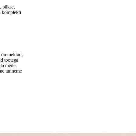
i, pükse,
ga komplekti
is õmmeldud,
ed tootega
ta meile.
 me tunneme