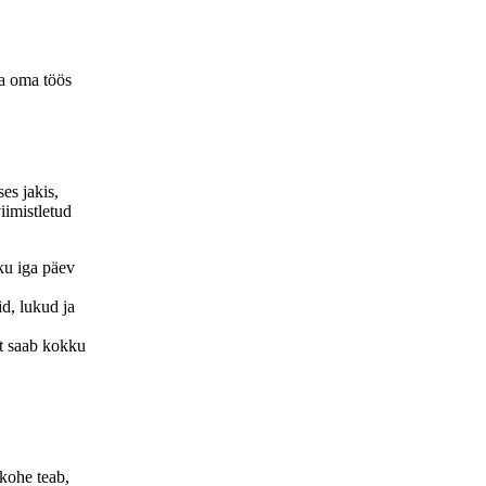
ga oma töös
es jakis,
iimistletud
ku iga päev
id, lukud ja
st saab kokku
 kohe teab,