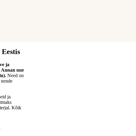
Eestis
ve ja
. Annan uue
u).
Need on
n nende
eid ja
stmaks
terjal. Kõik
d