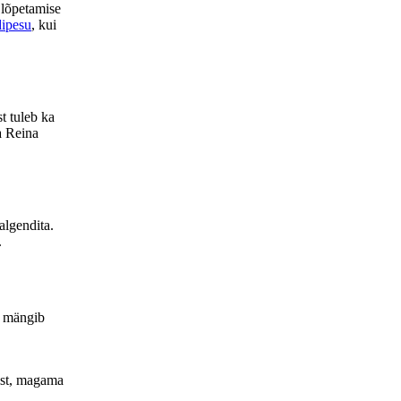
 lõpetamise
ipesu
, kui
t tuleb ka
a Reina
algendita.
.
s mängib
ist, magama