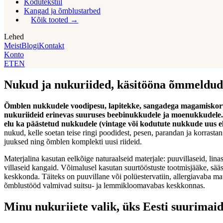
Kodutekstiil
Kangad ja õmblustarbed
Kõik tooted
Lehed
Meist
Blogi
Kontakt
Konto
ET
EN
Nukud ja nukuriided, käsitööna õmmeldud 
Õmblen nukkudele voodipesu, lapitekke, sangadega magamiskor
nukuriideid erinevas suuruses beebinukkudele ja moenukkudele
elu ka päästetud nukkudele (vintage või kodutute nukkude uus el
nukud, kelle soetan teise ringi poodidest, pesen, parandan ja korrasta
juuksed ning õmblen komplekti uusi riideid.
Materjalina kasutan eelkõige naturaalseid materjale: puuvillaseid, linas
villaseid kangaid. Võimalusel kasutan suurtööstuste tootmisjääke, sää
keskkonda. Täiteks on puuvillane või polüestervatiin, allergiavaba ma
õmblustööd valmivad suitsu- ja lemmikloomavabas keskkonnas.
Minu nukuriiete valik, üks Eesti suurimai