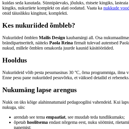
kuidas seda kasutada. Sünnipäevaks, jõuluks, ristsete kingiks, lasteaia
kingiks, nukuriiete komplekt on alati oodatud. Vaata ka
nukkude vood
otsid täiuslikku kingitust, komplekti.
Kes nukuriided õmbleb?
Nukuriided õmblen
Mailis Design
kaubamärgi all. Osa nukumaailmas
brändipartneritelt, näiteks
Paola Reina
firmalt tulevad autentsed Paol
nukud, millele õmblen omakorda juurde kaunid käsitööriided.
Hooldus
Nukuriideid võib pesta pesumasinas 30 °C, õrna programmiga, ilma v
Enne pesu pane nukuriided pesuvõrku, et väiksed detailid ei rebeneks
Nukumäng lapse arengus
Nukk on üks kõige alahinnatumaid pedagoogilisi vahendeid. Kui lap
nukuga, siis:
arendab see tema
empaatiat
, see muudab teda tundlikumaks;
õpetab
hoolitsema
endast nõrgema eest, nuku söötmist, riietam
panemist;