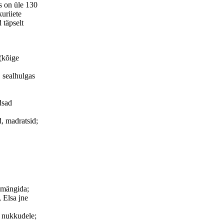
s on üle 130
uriiete
d täpselt
(kõige
 sealhulgas
dsad
, madratsid;
 mängida;
 Elsa jne
te nukkudele;