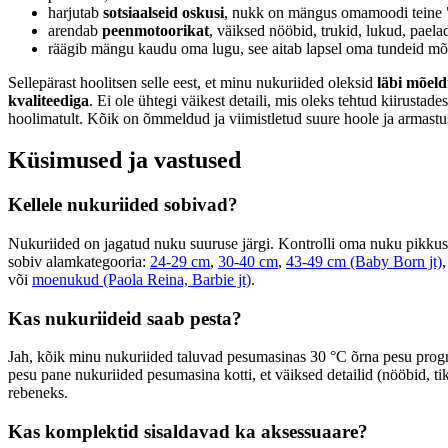
harjutab
sotsiaalseid oskusi
, nukk on mängus omamoodi teine 
arendab
peenmotoorikat
, väiksed nööbid, trukid, lukud, paela
räägib mängu kaudu oma lugu, see aitab lapsel oma tundeid mõi
Sellepärast hoolitsen selle eest, et minu nukuriided oleksid
läbi mõel
kvaliteediga
. Ei ole ühtegi väikest detaili, mis oleks tehtud kiirustade
hoolimatult. Kõik on õmmeldud ja viimistletud suure hoole ja armastu
Küsimused ja vastused
Kellele nukuriided sobivad?
Nukuriided on jagatud nuku suuruse järgi. Kontrolli oma nuku pikkust
sobiv alamkategooria:
24-29 cm
,
30-40 cm
,
43-49 cm (Baby Born jt)
või
moenukud (Paola Reina, Barbie jt)
.
Kas nukuriideid saab pesta?
Jah, kõik minu nukuriided taluvad pesumasinas 30 °C õrna pesu pro
pesu pane nukuriided pesumasina kotti, et väiksed detailid (nööbid, ti
rebeneks.
Kas komplektid sisaldavad ka aksessuaare?