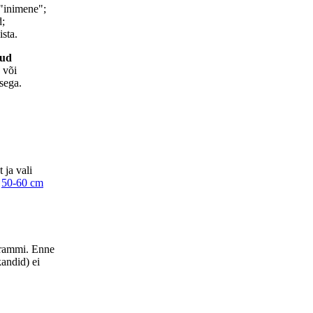
"inimene";
d;
sta.
dud
s või
sega.
 ja vali
,
50-60 cm
grammi. Enne
kandid) ei