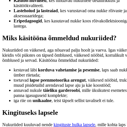
Käsitöö-huvilised
, kes hindavad nukuriiete detailirikkust ja
käsitöökvaliteeti.
Lastehoiud ja lasteaiad
, kes varustavad oma nukke rõivaste ja
aksessuaaridega;
Eripedagoogid
, kes kasutavad nukke koos rõivakollektsiooni
lastega.
Miks käsitööna õmmeldud nukuriided?
Nukuriided on väikesed, aga nõuavad palju hoolt ja vaeva. Igas väikes
kleidis või pükstes on täpsed õmblused, väikesed nööbid, korralikult v
õmblused ja servad. Käsitööna õmmeldud nukuriided:
kestavad läbi
korduva vahetamise ja pesemise
, laps saab nuk
ümber riietada;
toetavad
lapse peenmotoorika arengut
, väikesed nööbid, truk
muud pisidetailid arendavad lapse aju ja käe koostööd;
annavad nukule
täieliku garderoobi
, mille üksikutest esemete
panna igasuguseid komplekte;
iga riie on
unikaalne
, teist täpselt sellist tavaliselt ei tule.
Kingituseks lapsele
Nukuriided kuuluvad nende
kingituste hulka lapsele
, mille kohta laps