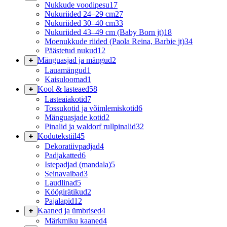
Nukkude voodipesu
17
Nukuriided 24–29 cm
27
Nukuriided 30–40 cm
33
Nukuriided 43–49 cm (Baby Born jt)
18
Moenukkude riided (Paola Reina, Barbie jt)
34
Päästetud nukud
12
Mänguasjad ja mängud
2
Lauamängud
1
Kaisuloomad
1
Kool & lasteaed
58
Lasteaiakotid
7
Tossukotid ja võimlemiskotid
6
Mänguasjade kotid
2
Pinalid ja waldorf rullpinalid
32
Kodutekstiil
45
Dekoratiivpadjad
4
Padjakatted
6
Istepadjad (mandala)
5
Seinavaibad
3
Laudlinad
5
Köögirätikud
2
Pajalapid
12
Kaaned ja ümbrised
4
Märkmiku kaaned
4