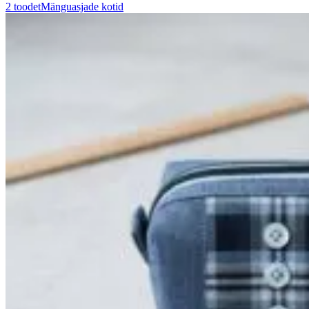
2 toodet
Mänguasjade kotid