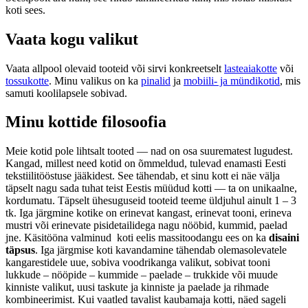
koti sees.
Vaata kogu valikut
Vaata allpool olevaid tooteid või sirvi konkreetselt
lasteaiakotte
või
tossukotte
. Minu valikus on ka
pinalid
ja
mobiili- ja mündikotid
, mis
samuti koolilapsele sobivad.
Minu kottide filosoofia
Meie kotid pole lihtsalt tooted — nad on osa suurematest lugudest.
Kangad, millest need kotid on õmmeldud, tulevad enamasti Eesti
tekstiilitööstuse jääkidest. See tähendab, et sinu kott ei näe välja
täpselt nagu sada tuhat teist Eestis müüdud kotti — ta on unikaalne,
kordumatu. Täpselt ühesuguseid tooteid teeme üldjuhul ainult 1 – 3
tk. Iga järgmine kotike on erinevat kangast, erinevat tooni, erineva
mustri või erinevate pisidetailidega nagu nööbid, kummid, paelad
jne. Käsitööna valminud koti eelis massitoodangu ees on ka
disaini
täpsus
. Iga järgmise koti kavandamine tähendab olemasolevatele
kangarestidele uue, sobiva voodrikanga valikut, sobivat tooni
lukkude – nööpide – kummide – paelade – trukkide või muude
kinniste valikut, uusi taskute ja kinniste ja paelade ja rihmade
kombineerimist. Kui vaatled tavalist kaubamaja kotti, näed sageli